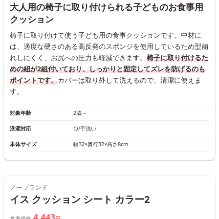
大人用の椅子に取り付けられる子どものお食事用
クッション
椅子に取り付けて使う子ども用の食事クッションです。中材に
は、適度な硬さのある高反発のスポンジを使用しているため型崩
れしにくく、お尻への圧力も軽減できます。
椅子に取り付けるた
めの紐が2組付いており、しっかりと固定してズレを防げるのも
ポイントです。
カバーは取り外して洗えるので、清潔に使えま
す。
対象年齢
2歳～
洗濯対応
○/手洗い
本体サイズ
幅32×奥行32×高さ8cm
ノーブランド
イス クッション シート カラー2
4,443
参考価格
円