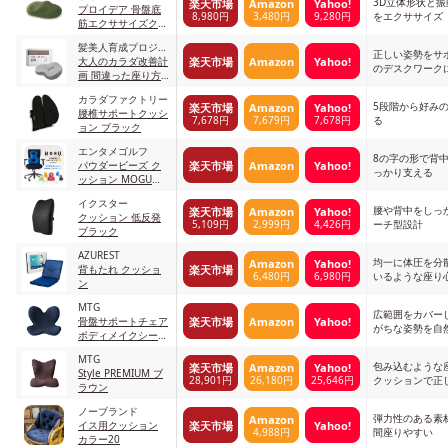
3D立体形状と
楽天市場
Amazon
Yahoo!
プロイデア 骨盤底
8,980円
3,480円
9,280円
をエクササイズ
筋エクササイズクッ
ション グリーン
髪美人育成プロジェ
正しい姿勢をサ
楽天市場
Amazon
Yahoo!
クト
大人のカラダ改善計
のデスクワーク
画 間違った座り方
を正しくする椅子ク
カラダファクトリー
ッション
5段階から好み
楽天市場
Amazon
Yahoo!
腰椎サポートクッシ
7,678円
7,679円
7,678円
る
ョン ブラック
エンタメゴルフ
8の字の形で背
楽天市場
Amazon
Yahoo!
パウダービーズ ク
っかり支える
ッション MOGU
RBL（ロイヤルブル
イクスター
ー）
腰や背中をしっ
楽天市場
Amazon
Yahoo!
クッション 低反発
5,109円
2,999円
4,426円
ーチ型設計
ブラック
AZUREST
均一に体圧を分
Amazon
Yahoo!
楽天市場
背もたれ クッショ
6,480円
6,980円
いるような座り
ン
MTG
広範囲をカバー
楽天市場
Amazon
Yahoo!
骨盤サポートチェア
がちな姿勢を自
ボディメイクシート
スタイル
MTG
Amazon.co.jp限定
包み込むような
楽天市場
Amazon
Yahoo!
Style PREMIUM ブ
ネイビー
28,901円
26,180円
25,646円
クッションで正
ラウン
ノーブランド
弾力性のある素
Amazon
楽天市場
Yahoo!
イス用クッション
4,988円
間座りやすい
カラー20