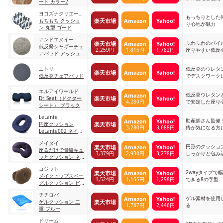
ート カラー2
ヨコズナクリエーシ
もっちりとした
楽天市場
Amazon
Yahoo!
ョン
もちもち クッショ
り心地が魅力
ン 丸型 ゴード
アンドエヌイー
ふわふわのパイ
楽天市場
Amazon
Yahoo!
低反発シャギーチェ
2,259円
1,815円
1,782円
座りやすい低反
アパッド アッシュ
グレー
ニトリ
低反発のウレタ
楽天市場
Amazon
Yahoo!
低反発チェアパッド
でデスクワーク
エルアイワールド
低反発ウレタン
Amazon
楽天市場
Yahoo!
Dr. Seat（ドクター
4,280円
で安定した座り
シート） ブラック
LeLante
助産師さん監修
Amazon
Yahoo!
楽天市場
円座クッション
3,280円
3,688円
痔が気になる方
LeLante002 ネイビ
ー
メイダイ
円形のクッショ
楽天市場
Amazon
Yahoo!
座るだけで骨盤キュ
3,379円
2,930円
3,278円
しっかりと包み
ッとクッション ネ
イビー
コジット
2wayタイプで
楽天市場
Amazon
Yahoo!
メイクヒップスベー
1,524円
1,155円
1,298円
できる8の字型
グルクッション ビ
ターチョコ
チチロバ
ゲル素材を使用
Amazon
Yahoo!
楽天市場
ゲルクッション 二
1,787円
2,446円
る
重 ブルー
ドリーム