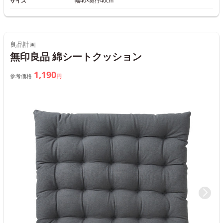
サイズ
幅40×奥行40cm
良品計画
無印良品 綿シートクッション
1,190
参考価格
円