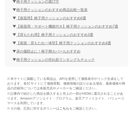
椅子用クッションの選び方
椅子用クッションのおすすめ商品比較一覧表
【座面用】椅子用クッションのおすすめ6選
【座面用・サポート機能付き】椅子用クッションのおすすめ7選
【背もたれ用】椅子用クッションのおすすめ3選
【座面・背もたれ一体型】椅子用クッションのおすすめ4選
床の傷防止に！椅子脚カバーもおすすめ
椅子用クッションの売れ筋ランキングもチェック
本サイトに掲載している商品は、APIを使用して価格表示やリンク生成をして
おります。各ECサイトにて価格変動、価格情報の誤りがある場合、最新価格や商
品の詳細等については各販売店やメーカーをご確認ください。
記事内で紹介した商品を購入すると売上の一部がHEIMに還元されることがあ
ります。Amazonアソシエイト・プログラム、楽天アフィリエイト、バリューコ
マースを利用しています。
その他、広告に対するポリシーは
こちら
をご確認ください。