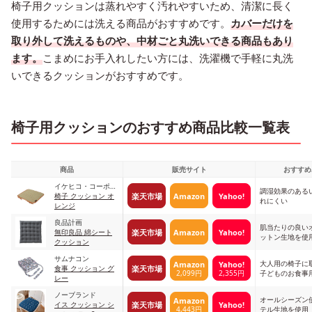
椅子用クッションは蒸れやすく汚れやすいため、清潔に長く
使用するためには洗える商品がおすすめです。
カバーだけを
取り外して洗えるものや、中材ごと丸洗いできる商品もあり
ます。
こまめにお手入れしたい方には、洗濯機で手軽に丸洗
いできるクッションがおすすめです。
椅子用クッションのおすすめ商品比較一覧表
商品
販売サイト
おすすめ
イケヒコ・コーポレ
調湿効果のある
楽天市場
Amazon
Yahoo!
ーション
椅子 クッション オ
れにくい
レンジ
良品計画
肌当たりの良い
楽天市場
Amazon
Yahoo!
無印良品 綿シート
ットン生地を使
クッション
サムナコン
大人用の椅子に
Amazon
Yahoo!
楽天市場
食事 クッション グ
2,099円
2,355円
子どものお食事
レー
ノーブランド
オールシーズン
Amazon
楽天市場
Yahoo!
イス クッション シ
4,443円
テル生地を使用