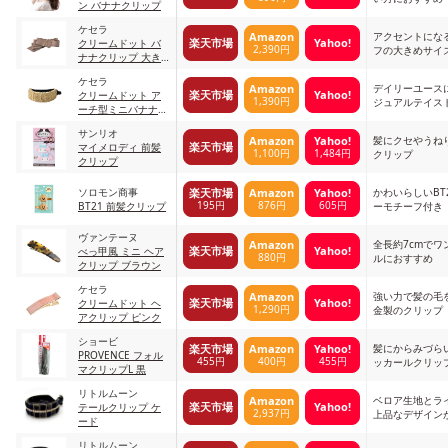
ン バナナクリップ
ケセラ
アクセントにな
Amazon
楽天市場
Yahoo!
クリームドット バ
2,390円
フの大きめサイ
ナナクリップ 大き
め ベージュ
ケセラ
デイリーユース
Amazon
楽天市場
Yahoo!
クリームドット ア
1,390円
ジュアルテイス
ーチ型ミニバナナク
リップ ベージュ×ワ
サンリオ
ンサイズ
髪にクセやうね
Amazon
Yahoo!
楽天市場
マイメロディ 前髪
1,100円
1,484円
クリップ
クリップ
ソロモン商事
かわいらしいBT
楽天市場
Amazon
Yahoo!
195円
876円
605円
BT21 前髪クリップ
ーモチーフ付き
ヴァンテーヌ
全長約7cmでワ
Amazon
楽天市場
Yahoo!
べっ甲風 ミニ ヘア
880円
ルにおすすめ
クリップ ブラウン
ケセラ
強い力で髪の毛
Amazon
楽天市場
Yahoo!
クリームドット ヘ
1,290円
金製のクリップ
アクリップ ピンク
ショービ
髪にからみづら
楽天市場
Amazon
Yahoo!
PROVENCE フォル
455円
400円
455円
ッカールクリッ
マクリップL 黒
リトルムーン
ベロア生地とラ
Amazon
楽天市場
Yahoo!
テールクリップ ケ
2,937円
上品なデザイン
ード
リトルムーン