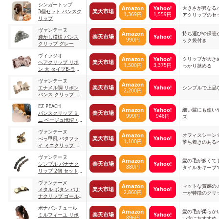
シンガートップ
大きさが異なる
Amazon
Yahoo!
楽天市場
3個セット バンスク
1,369円
1,559円
アクリップのセ
リップ
ヴァンテーヌ
持ち運びや保管
Amazon
楽天市場
Yahoo!
透かし模様 バンス
990円
ック袋付き
クリップ グレー
ヴィラジオ
クリップが大き
Amazon
Yahoo!
楽天市場
ヘアクリップ リボ
1,500円
3,375円
っかり挟める
ン 大 タイプB-ラベ
ンダー
ヴァンテーヌ
Amazon
楽天市場
Yahoo!
エナメル調 リボン
シンプルで上品
2,200円
バンス クリップ ア
イボリー
EZ PEACH
細い髪にも使い
Amazon
Yahoo!
楽天市場
バンスクリップ ミ
999円
946円
ズ
ニ ベージュ玳瑁 +
アイポリー
ヴァンテーヌ
オフィスシーン
Amazon
楽天市場
Yahoo!
べっ甲風 バタフラ
1,100円
落ち着きのある
イ ミニクリップ ベ
ージュ
ヴァンテーヌ
髪の毛が多くて
Amazon
楽天市場
Yahoo!
シンプル バナナク
880円
タイルをキープ
リップ 2個 セット
サークル（ブラッ
ヴァンテーヌ
ク）×サークル（ブ
マットな質感の
Amazon
楽天市場
Yahoo!
メタル ボタン バナ
ラウン）
2,860円
ーが特徴のクリ
ナクリップ ゴール
ド
ボナバンチュール
髪の毛が柔らか
Amazon
楽天市場
Yahoo!
ミルフィーユ リボ
896円
い方におすすめ