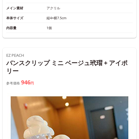
メイン素材
アクリル
本体サイズ
縦4×横7.5cm
内容量
1個
EZ PEACH
バンスクリップ ミニ ベージュ玳瑁 + アイポ
リー
946
参考価格
円