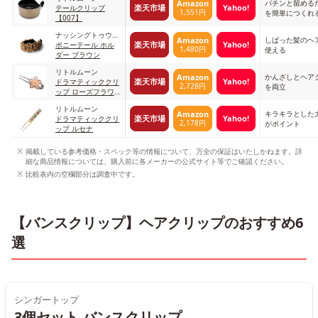
パチンと留める
Amazon
楽天市場
Yahoo!
テールクリップ
1,551円
を簡単につくれ
【007】
ナッシングトゥウェ
しばった髪のヘ
Amazon
楽天市場
Yahoo!
ア
ポニーテール ホル
1,480円
使える
ダー ブラウン
リトルムーン
かんざしとヘア
Amazon
楽天市場
Yahoo!
ドラマティッククリ
2,728円
を両立
ップ ローズフラワ
ー
リトルムーン
キラキラとした
Amazon
楽天市場
Yahoo!
ドラマティッククリ
2,178円
がポイント
ップ ルセナ
掲載している参考価格・スペック等の情報について、万全の保証はいたしかねます。詳
細な商品情報については、購入前に各メーカーの公式サイト等でご確認ください。
比較表内の空欄部分は調査中です。
【バンスクリップ】ヘアクリップのおすすめ6
選
シンガートップ
3個セット バンスクリップ