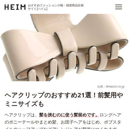
おすすめファッション小物・雑貨商品比較
サイト[ハイム]
出典：Amazon.co.jp
ヘアクリップのおすすめ21選！前髪用や
ミニサイズも
ヘアクリップは、
髪を挟むのに使う髪留めです。
ロングヘア
のポニーテールやまとめ髪、お団子ヘアをはじめ、ボブスタ