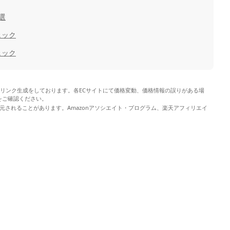
選
ェック
ェック
やリンク生成をしております。各ECサイトにて価格変動、価格情報の誤りがある場
をご確認ください。
元されることがあります。Amazonアソシエイト・プログラム、楽天アフィリエイ
。