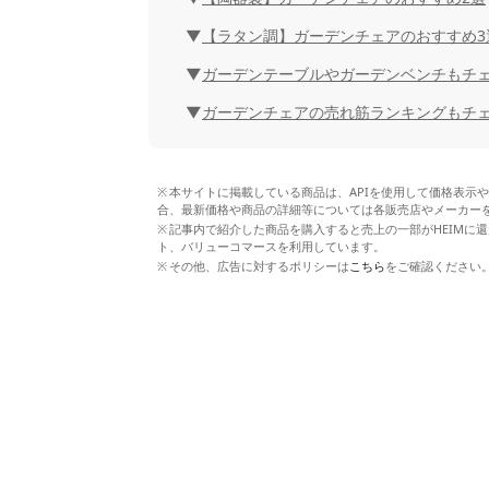
【ラタン調】ガーデンチェアのおすすめ3
ガーデンテーブルやガーデンベンチもチ
ガーデンチェアの売れ筋ランキングもチ
本サイトに掲載している商品は、APIを使用して価格表示
合、最新価格や商品の詳細等については各販売店やメーカー
記事内で紹介した商品を購入すると売上の一部がHEIMに還
ト、バリューコマースを利用しています。
その他、広告に対するポリシーは
こちら
をご確認ください