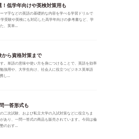
選！低学年向けや英検対策用も
ーマ字などの英語の基礎的な内容を学べる学習ドリルで
中学受験や英検にも対応した高学年向けの参考書など、学
た、英単…
験から資格対策まで
す。単語の意味や使い方を身につけることで、英語を効率
勉強用や、大学生向け、社会人に役立つビジネス英単語
携し…
問一答形式も
の二次試験、および私立大学の入試対策などに役立ちま
があり、一問一答式の商品も販売されています。今回は倫
塾のおす…