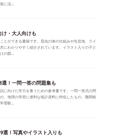
策に活…
向け・大人向けも
ことができる書籍です。昆虫の体の仕組みや生息地、ライ
共にわかりやすく紹介されています。イラスト入りの子ど
けの図…
8選！一問一答の問題集も
試に向けた学力を養うための参考書です。一問一答式の問
の、地理の学習に便利な統計資料に特化したもの、難関校
学受験…
19選！写真やイラスト入りも