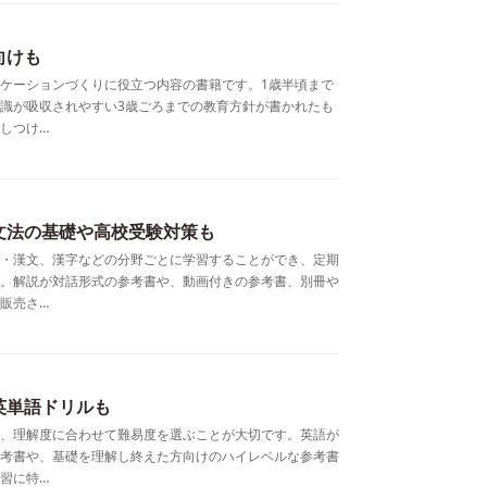
向けも
ケーションづくりに役立つ内容の書籍です。1歳半頃まで
識が吸収されやすい3歳ごろまでの教育方針が書かれたも
しつけ…
文法の基礎や高校受験対策も
・漢文、漢字などの分野ごとに学習することができ、定期
。解説が対話形式の参考書や、動画付きの参考書、別冊や
販売さ…
英単語ドリルも
、理解度に合わせて難易度を選ぶことが大切です。英語が
考書や、基礎を理解し終えた方向けのハイレベルな参考書
習に特…