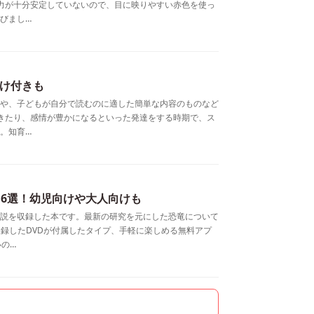
力が十分安定していないので、目に映りやすい赤色を使っ
びまし…
掛け付きも
や、子どもが自分で読むのに適した簡単な内容のものなど
きたり、感情が豊かになるといった発達をする時期で、ス
。知育…
16選！幼児向けや大人向けも
説を収録した本です。最新の研究を元にした恐竜について
収録したDVDが付属したタイプ、手軽に楽しめる無料アプ
いの…