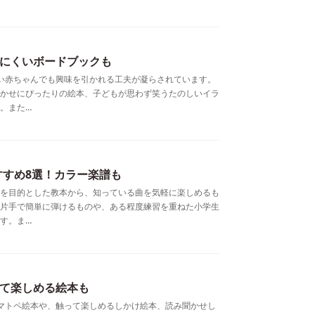
れにくいボードブックも
い赤ちゃんでも興味を引かれる工夫が凝らされています。
かせにぴったりの絵本、子どもが思わず笑うたのしいイラ
。また…
すめ8選！カラー楽譜も
を目的とした教本から、知っている曲を気軽に楽しめるも
片手で簡単に弾けるものや、ある程度練習を重ねた小学生
す。ま…
って楽しめる絵本も
マトペ絵本や、触って楽しめるしかけ絵本、読み聞かせし