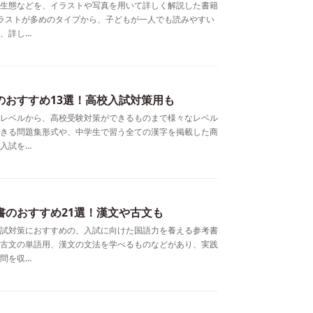
生態などを、イラストや写真を用いて詳しく解説した書籍
ラストが多めのタイプから、子どもが一人でも読みやすい
、詳し…
のおすすめ13選！高校入試対策用も
レベルから、高校受験対策ができるものまで様々なレベル
きる問題集形式や、中学生で習う全ての漢字を掲載した商
入試を…
書のおすすめ21選！漢文や古文も
試対策におすすめの、入試に向けた国語力を養える参考書
古文の単語用、漢文の文法を学べるものなどがあり、実践
問を収…