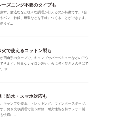
シーズニング不要のタイプも
蒸す、煮込むなど様々な調理が行えるのが特徴です。1台
やパン、炒飯、燻製などを手軽につくることができます。
使うイ…
き火で使えるコットン製も
が四角形のタープで、キャンプやバーベキューなどのアウ
できます。軽量なナイロン製や、火に強く焚き火のそばで
す。サ…
選！防水・スマホ対応も
、キャンプや登山、トレッキング、ウィンタースポーツ、
す。焚き火や調理で使う耐熱、耐火性能を持つレザー製
も快適に…