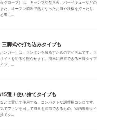
火グローブ）は、キャンプや焚き火、バーベキューなどの
また、オーブン調理で熱くなったお皿や鉄板を持ったり、
る際に…
！三脚式や打ち込みタイプも
ハンガー）は、ランタンを吊るすためのアイテムです。ラ
サイトを明るく照らせます。簡単に設置できる三脚タイプ
イプ、…
15選！使い捨てタイプも
などに置いて使用する、コンパクトな調理用コンロです。
気でファンを回して風量を調節できるもの、室内兼用タイ
捨てタ…