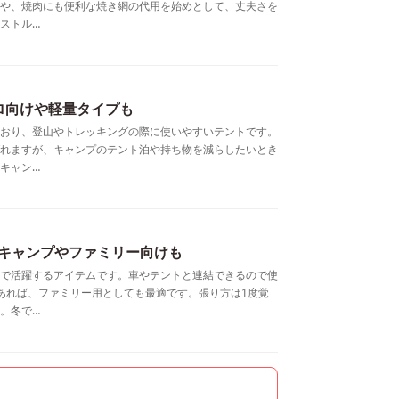
や、焼肉にも便利な焼き網の代用を始めとして、丈夫さを
ストル…
ロ向けや軽量タイプも
おり、登山やトレッキングの際に使いやすいテントです。
れますが、キャンプのテント泊や持ち物を減らしたいとき
キャン…
ロキャンプやファミリー向けも
で活躍するアイテムです。車やテントと連結できるので使
あれば、ファミリー用としても最適です。張り方は1度覚
。冬で…