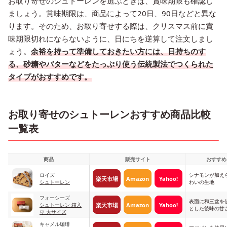
お取り寄せのシュトーレンを選ぶときは、賞味期限も確認し
ましょう。賞味期限は、商品によって20日、90日などと異な
ります。そのため、お取り寄せする際は、クリスマス前に賞
味期限切れにならないように、日にちを逆算して注文しまし
ょう。
余裕を持って準備しておきたい方には、日持ちのす
る、砂糖やバターなどをたっぷり使う伝統製法でつくられた
タイプがおすすめです。
お取り寄せのシュトーレンおすすめ商品比較
一覧表
商品
販売サイト
おすすめ
ロイズ
シナモンが加え
楽天市場
Amazon
Yahoo!
シュトーレン
わいの生地
フォーシーズ
表面に和三盆を
楽天市場
Amazon
Yahoo!
シュトーレン 箱入
とした後味の甘
り 大サイズ
キャメル珈琲