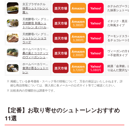
京王プラザホテル
ホテルのブーラ
楽天市場
Amazon
Yahoo!
抹茶シュトーレン＜
た抹茶シュトー
雅＞
天然酵母パン グリ
イチジク・黒豆
Amazon
楽天市場
Yahoo!
ム
天然酵母 和風シュ
3,380円
だ和風タイプ
トーレン オバール
de 丹波
天然酵母パン グリ
アーモンドスラ
Amazon
楽天市場
Yahoo!
ム
シュトレン ショコ
3,380円
るチョコレート
ラーデ
ホームベーカリーコ
ヴィーガンの方
Amazon
楽天市場
Yahoo!
ビヤマ
桑の葉とココナッツ
2,300円
ー不使用タイプ
のヴィーガンシュト
レン
ホームベーカリーコ
銘酒「会津娘」
Amazon
Yahoo!
楽天市場
ビヤマ
會津が香るシュトー
3,720円
5,080円
り込んだ贅沢な
レン
掲載している参考価格・スペック等の情報について、万全の保証はいたしかねます。詳
細な商品情報については、購入前に各メーカーの公式サイト等でご確認ください。
比較表内の空欄部分は調査中です。
【定番】お取り寄せのシュトーレンおすすめ
11選