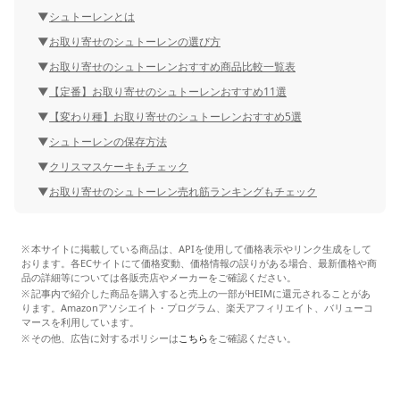
シュトーレンとは
お取り寄せのシュトーレンの選び方
お取り寄せのシュトーレンおすすめ商品比較一覧表
【定番】お取り寄せのシュトーレンおすすめ11選
【変わり種】お取り寄せのシュトーレンおすすめ5選
シュトーレンの保存方法
クリスマスケーキもチェック
お取り寄せのシュトーレン売れ筋ランキングもチェック
本サイトに掲載している商品は、APIを使用して価格表示やリンク生成をして
おります。各ECサイトにて価格変動、価格情報の誤りがある場合、最新価格や商
品の詳細等については各販売店やメーカーをご確認ください。
記事内で紹介した商品を購入すると売上の一部がHEIMに還元されることがあ
ります。Amazonアソシエイト・プログラム、楽天アフィリエイト、バリューコ
マースを利用しています。
その他、広告に対するポリシーは
こちら
をご確認ください。