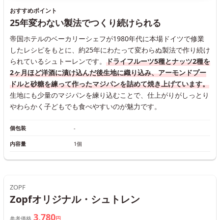
おすすめポイント
25年変わない製法でつくり続けられる
帝国ホテルのベーカリーシェフが1980年代に本場ドイツで修業
したレシピをもとに、約25年にわたって変わらぬ製法で作り続け
られているシュトーレンです。
ドライフルーツ5種とナッツ2種を
2ヶ月ほど洋酒に漬け込んだ後生地に織り込み、アーモンドプー
ドルと砂糖を練って作ったマジパンを詰めて焼き上げています。
生地にも少量のマジパンを練り込むことで、仕上がりがしっとり
やわらかく子どもでも食べやすいのが魅力です。
個包装
-
内容量
1個
ZOPF
Zopfオリジナル・シュトレン
3,780
参考価格
円