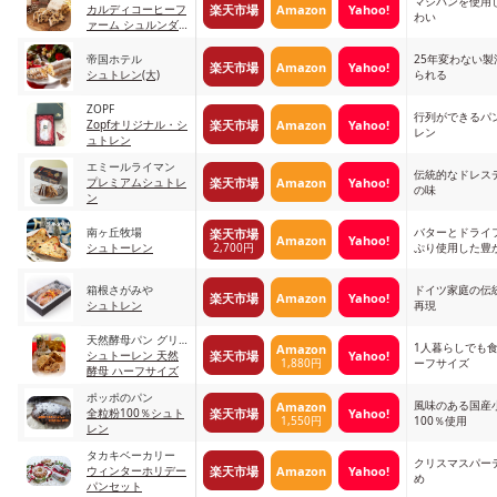
マジパンを使用
楽天市場
Amazon
Yahoo!
カルディコーヒーフ
わい
ァーム シュルンダ
ー ミニマジパンシ
ュトレン
帝国ホテル
25年変わない
楽天市場
Amazon
Yahoo!
シュトレン(大)
られる
ZOPF
行列ができるパ
楽天市場
Amazon
Yahoo!
Zopfオリジナル・シ
レン
ュトレン
エミールライマン
伝統的なドレス
楽天市場
Amazon
Yahoo!
プレミアムシュトレ
の味
ン
南ヶ丘牧場
バターとドライ
楽天市場
Amazon
Yahoo!
2,700円
シュトーレン
ぷり使用した豊
箱根さがみや
ドイツ家庭の伝
楽天市場
Amazon
Yahoo!
シュトレン
再現
天然酵母パン グリ
1人暮らしでも
Amazon
楽天市場
Yahoo!
ム
シュトーレン 天然
1,880円
ーフサイズ
酵母 ハーフサイズ
ポッポのパン
風味のある国産
Amazon
楽天市場
Yahoo!
全粒粉100％シュト
1,550円
100％使用
レン
タカキベーカリー
クリスマスパー
楽天市場
Amazon
Yahoo!
ウィンターホリデー
め
パンセット