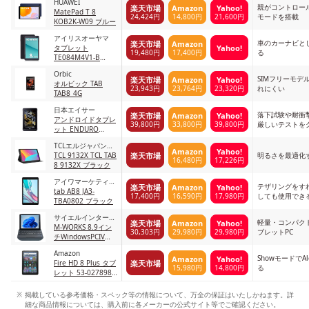
HUAWEI
ー
親がコントロー
楽天市場
Amazon
Yahoo!
MatePad T 8
24,424円
14,800円
21,600円
モードを搭載
KOB2K-W09 ブルー
アイリスオーヤマ
車のカーナビと
楽天市場
Amazon
Yahoo!
タブレット
19,480円
17,400円
る
TE084M4V1-B
TE084M4V1-B ブラ
Orbic
ック
SIMフリーモデ
楽天市場
Amazon
Yahoo!
オルビック TAB
23,943円
23,764円
23,320円
れにくい
TAB8_4G
日本エイサー
落下試験や耐衝
楽天市場
Amazon
Yahoo!
アンドロイドタブレ
39,800円
33,800円
39,800円
厳しいテストを
ット ENDURO
ET108-11A-A14P
TCLエルジャパンエ
Amazon
Yahoo!
楽天市場
レクトロニクス
TCL 9132X TCL TAB
明るさを最適化
16,480円
17,226円
8 9132X ブラック
アイワマーケティン
テザリングをす
楽天市場
Amazon
Yahoo!
グジャパン
tab AB8 JA3-
17,400円
16,590円
17,980円
しても使用でき
TBA0802 ブラック
サイエルインターナ
軽量・コンパクトな
楽天市場
Amazon
Yahoo!
ショナル
M-WORKS 8.9イン
30,303円
29,980円
29,980円
ブレットPC
チWindowsPCIV
MW-WPC04
Amazon
ShowモードでA
Amazon
Yahoo!
楽天市場
Fire HD 8 Plus タブ
15,980円
14,800円
る
レット 53-027898
グレー
掲載している参考価格・スペック等の情報について、万全の保証はいたしかねます。詳
細な商品情報については、購入前に各メーカーの公式サイト等でご確認ください。