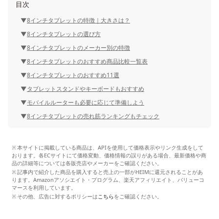
目次
8インチタブレットの特徴｜大きさは？
8インチタブレットの選び方
8インチタブレットのメーカー別の特徴
8インチタブレットのおすすめ商品比較一覧表
8インチタブレットのおすすめ11選
タブレットスタンドやキーボードもおすすめ
モバイルルーターも必要に応じて準備しよう
8インチタブレットの売れ筋ランキングもチェック
本サイトに掲載している商品は、APIを使用して価格表示やリンク生成をして
おります。各ECサイトにて価格変動、価格情報の誤りがある場合、最新価格や商
品の詳細等については各販売店やメーカーをご確認ください。
記事内で紹介した商品を購入すると売上の一部がHEIMに還元されることがあ
ります。Amazonアソシエイト・プログラム、楽天アフィリエイト、バリューコ
マースを利用しています。
その他、広告に対するポリシーは
こちら
をご確認ください。