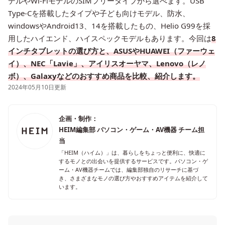
デルやWi-FiモデルのSIMフリータイプから選べます。USB
Type-Cを搭載したタイプや子ども向けモデル、防水、
windowsやAndroid13、14を搭載したもの、Helio G99を採
用したハイエンド、ハイスペックモデルもあります。今回は
8
インチタブレットの選び方と、ASUSやHUAWEI（ファーウェ
イ）、NEC「Lavie」、アイリスオーヤマ、Lenovo（レノ
ボ）、Galaxyなどのおすすめ商品を比較、紹介します。
2024年05月10日更新
企画・制作：
HEIM編集部 パソコン・ゲーム・AV機器 チーム担
当
「HEIM（ハイム）」は、暮らしをちょっと便利に、快適に
するモノとの出会いを提供するサービスです。パソコン・ゲ
ーム・AV機器チームでは、編集部独自のリサーチに基づ
き、さまざまなモノの選び方やおすすめアイテムを紹介して
います。