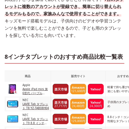
レットに複数のアカウントが登録でき、簡単に切り替えられ
るモデルもるので、家族みんなで使用することができます。
キッズモード搭載モデルは、子供向けのビデオや学習コンテ
ンツを無料で楽しむことができるので、子ども用のタブレッ
トを探している方にも向いています。
8インチタブレットのおすすめ商品比較一覧表
商品
販売サイト
おすすめ
Apple
軽量で持ち運び
Amazon
楽天市場
Yahoo!
Apple iPad mini 第
121,600円
途にも使いやす
6世代 パープル
つ
AppleCare+セット
NEC
子供用のタブレ
楽天市場
Amazon
Yahoo!
LAVIE Tab タブレッ
27,717円
24,480円
24,300円
め
ト T8 YZ-TAB08H04
NEC
8.8インチ！コ
Amazon
楽天市場
Yahoo!
LAVIE Tab タブレッ
129,800円
性能なタブレッ
ト T9 8.8 インチ
YZ-TAB09Q01 グレ