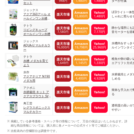
948円
1,480円
1,488円
ターが付属
セット
ジェックス
LEDライト一体
Amazon
Yahoo!
楽天市場
アクア360アール オ
15,800円
1,480円
しゃれに照らせ
ールインワン水槽セ
ット 無し
テトラ
静かな場所にも
楽天市場
Amazon
Yahoo!
リビングキューブ
7,580円
8,900円
7,170円
音モーターを搭
オールインワン水槽
ジェックス
水槽内をすっき
楽天市場
Amazon
Yahoo!
AQUA-U マルチカラ
16,000円
19,798円
25,960円
ルインワンタイ
ー
テトラ
稚魚や卵の吸い
楽天市場
Amazon
Yahoo!
水槽 メダカを育て
1,649円
1,145円
1,330円
エアリフト方式
よう
水作
水耕栽培とメダ
Amazon
Yahoo!
楽天市場
アクアテリア N190
4,400円
4,928円
しめる
メダカ用
アクポニ
簡単な手入れで
Amazon
楽天市場
Yahoo!
水耕栽培 キット ア
31,600円
る
クアスプラウト SV
マットブラック
寿工芸
透明度の高いガ
楽天市場
Amazon
Yahoo!
レグラスポニックス
やすい
マルチカラー
掲載している参考価格・スペック等の情報について、万全の保証はいたしかねます。詳
細な商品情報については、購入前に各メーカーの公式サイト等でご確認ください。
比較表内の空欄部分は調査中です。