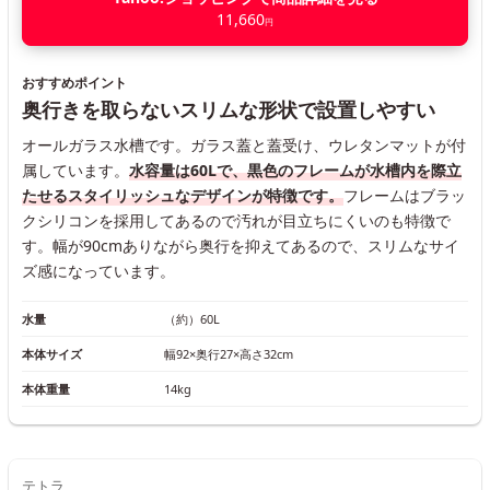
11,660
円
おすすめポイント
奥行きを取らないスリムな形状で設置しやすい
オールガラス水槽です。ガラス蓋と蓋受け、ウレタンマットが付
属しています。
水容量は60Lで、黒色のフレームが水槽内を際立
たせるスタイリッシュなデザインが特徴です。
フレームはブラッ
クシリコンを採用してあるので汚れが目立ちにくいのも特徴で
す。幅が90cmありながら奥行を抑えてあるので、スリムなサイ
ズ感になっています。
水量
（約）60L
本体サイズ
幅92×奥行27×高さ32cm
本体重量
14kg
テトラ