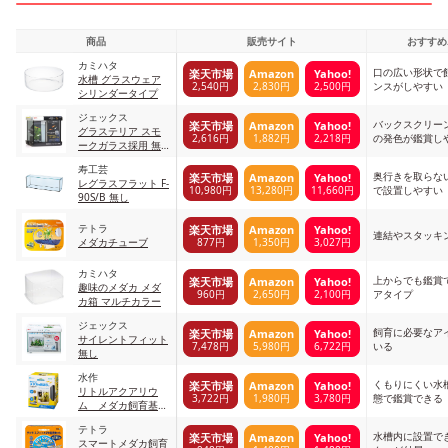
商品
販売サイト
おすすめ
カミハタ
口の広い形状で
楽天市場
Amazon
Yahoo!
水槽 グラスウェア
2,540円
2,830円
2,500円
ンスがしやすい
シリンダータイプ
ジェックス
バックスクリー
楽天市場
Amazon
Yahoo!
グラステリア スモ
2,616円
1,882円
2,218円
の発色が鑑賞し
ークガラス採用 無
し
寿工芸
奥行きを取らな
楽天市場
Amazon
Yahoo!
レグラスフラット F-
10,980円
13,280円
11,660円
で設置しやすい
90S/B 無し
テトラ
楽天市場
Amazon
Yahoo!
連結やスタッキ
877円
1,350円
3,027円
メダカチューブ
カミハタ
上からでも鑑賞
楽天市場
Amazon
Yahoo!
趣味のメダカ メダ
960円
2,650円
2,100円
アタイプ
カ箱 マルチカラー
ジェックス
飼育に必要なア
楽天市場
Amazon
Yahoo!
サイレントフィット
7,478円
5,980円
6,722円
いる
無し
水作
くもりにくい水
楽天市場
Amazon
Yahoo!
リトルアクアリウ
3,722円
1,980円
3,780円
態で鑑賞できる
ム メダカ飼育基本
６点セット -
テトラ
水槽内に設置で
楽天市場
Amazon
Yahoo!
スマートメダカ飼育