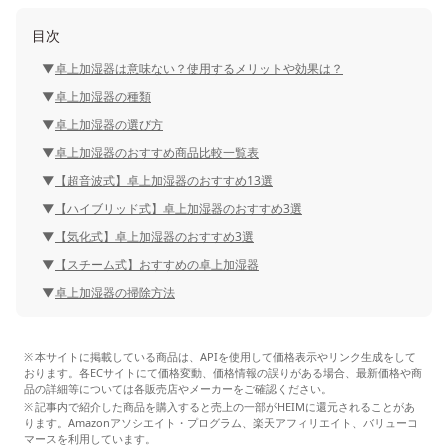
目次
卓上加湿器は意味ない？使用するメリットや効果は？
卓上加湿器の種類
卓上加湿器の選び方
卓上加湿器のおすすめ商品比較一覧表
【超音波式】卓上加湿器のおすすめ13選
【ハイブリッド式】卓上加湿器のおすすめ3選
【気化式】卓上加湿器のおすすめ3選
【スチーム式】おすすめの卓上加湿器
卓上加湿器の掃除方法
本サイトに掲載している商品は、APIを使用して価格表示やリンク生成をして
おります。各ECサイトにて価格変動、価格情報の誤りがある場合、最新価格や商
品の詳細等については各販売店やメーカーをご確認ください。
記事内で紹介した商品を購入すると売上の一部がHEIMに還元されることがあ
ります。Amazonアソシエイト・プログラム、楽天アフィリエイト、バリューコ
マースを利用しています。