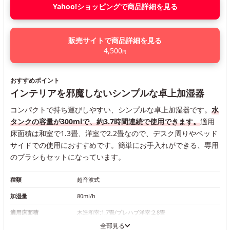
Yahoo!ショッピングで商品詳細を見る
販売サイトで商品詳細を見る
4,500
円
おすすめポイント
インテリアを邪魔しないシンプルな卓上加湿器
コンパクトで持ち運びしやすい、シンプルな卓上加湿器です。
水
タンクの容量が300mlで、約3.7時間連続で使用できます。
適用
床面積は和室で1.3畳、洋室で2.2畳なので、デスク周りやベッド
サイドでの使用におすすめです。簡単にお手入れができる、専用
のブラシもセットになっています。
種類
超音波式
加湿量
80ml/h
適用床面積
木造和室:1.7畳/プレハブ洋室:2.8畳
全部見る