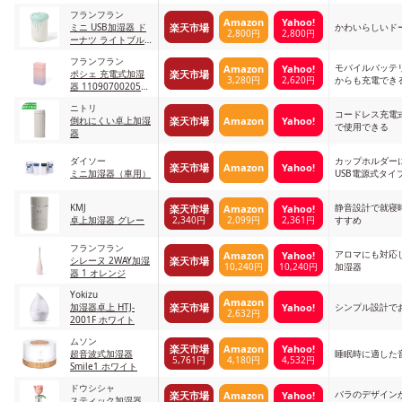
C20-BK1
フランフラン
Amazon
Yahoo!
楽天市場
ミニ USB加湿器 ド
かわいらしいド
2,800円
2,800円
ーナツ ライトブル
ー
フランフラン
モバイルバッテ
Amazon
Yahoo!
楽天市場
ポシェ 充電式加湿
3,280円
2,620円
からも充電でき
器 1109070020587
ピンク
ニトリ
コードレス充電
楽天市場
Amazon
Yahoo!
倒れにくい卓上加湿
で使用できる
器
ダイソー
カップホルダー
楽天市場
Amazon
Yahoo!
ミニ加湿器（車用）
USB電源式タイ
KMJ
静音設計で就寝
楽天市場
Amazon
Yahoo!
2,340円
2,099円
2,361円
卓上加湿器 グレー
すすめ
フランフラン
アロマにも対応
Amazon
Yahoo!
楽天市場
シレーヌ 2WAY加湿
10,240円
10,240円
加湿器
器 1 オレンジ
Yokizu
Amazon
楽天市場
Yahoo!
加湿器卓上 HTJ-
シンプル設計で
2,632円
2001F ホワイト
ムソン
楽天市場
Amazon
Yahoo!
超音波式加湿器
睡眠時に適した
5,761円
4,180円
4,532円
Smile1 ホワイト
ドウシシャ
バラのデザイン
楽天市場
Amazon
Yahoo!
スティック加湿器