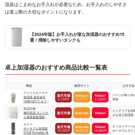
湿器はこまめなお手入れが必要なため、お手入れのしやすさ
は選ぶ際の大切なポイントになります。
【2024年版】お手入れが楽な加湿器のおすすめ15
選！掃除しやすいタンクも
卓上加湿器のおすすめ商品比較一覧表
商品
販売サイト
おすすめ
アイリスオーヤマ
パーツが取り外
楽天市場
Amazon
Yahoo!
加湿器 超音波式
2,120円
2,720円
2,226円
簡単
UHM-U01-C カフェ
オレ
良品計画
インテリアを邪
楽天市場
Amazon
Yahoo!
無印良品 コンパク
ルな卓上加湿器
ト超音波加湿器
15084357
カドー
オフタイマーつ
楽天市場
Amazon
Yahoo!
ポータブル加湿器
19,500円
18,900円
14,980円
ポータブルタイ
STEM Portable MH-