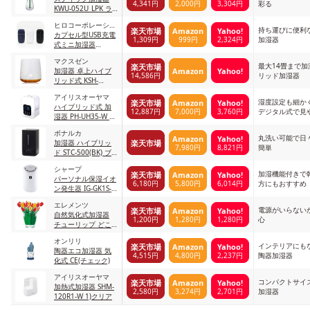
4,341円
2,000円
3,304円
彩る
KWU-052U_LPK ラ
イトピンク
ヒロコーポレーショ
持ち運びに便利
楽天市場
Amazon
Yahoo!
ン
カプセル型USB充電
1,309円
999円
2,324円
加湿器
式ミニ加湿器
DLJSQ19038-1 ブラ
マクスゼン
ック
最大14畳まで
楽天市場
Amazon
Yahoo!
加湿器 卓上ハイブ
14,586円
リッド加湿器
リッド式 KSH-
MX601-W ホワイト
アイリスオーヤマ
湿度設定も細か
楽天市場
Amazon
Yahoo!
ハイブリッド式 加
12,887円
7,000円
3,760円
デジタル式で見
湿器 PH-UH35-W 3)
ホワイト
ボナルカ
丸洗い可能で日
Amazon
Yahoo!
楽天市場
加湿器 ハイブリッ
7,980円
8,821円
簡単
ド STC-500(BK) ブ
ラック
シャープ
加湿機能付きで
楽天市場
Amazon
Yahoo!
パーソナル保湿イオ
6,180円
5,800円
6,014円
方にもおすすめ
ン発生器 IG-GK1S-W
ホワイト(加湿機能
エレメンツ
付き)
電源がいらない
楽天市場
Amazon
Yahoo!
自然気化式加湿器
1,200円
1,280円
1,280円
心
チューリップ どこ
でもモイスチャー
オンリリ
チューリップ
インテリアにも
楽天市場
Amazon
Yahoo!
陶器エコ加湿器 気
4,515円
4,800円
2,237円
陶器加湿器
化式 CE(チェック)
アイリスオーヤマ
コンパクトサイ
楽天市場
Amazon
Yahoo!
加熱式加湿器 SHM-
2,580円
3,274円
2,701円
加湿器
120R1-W 1)クリア