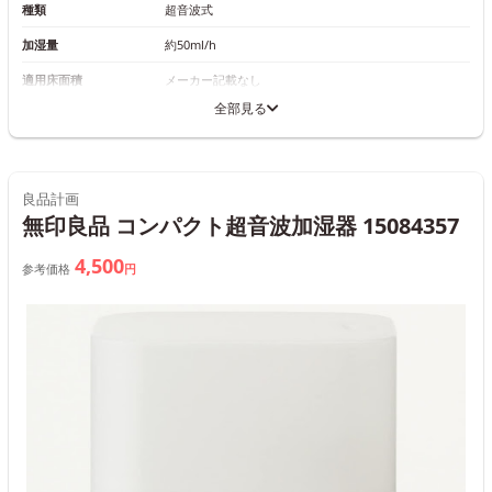
種類
超音波式
加湿量
約50ml/h
適用床面積
メーカー記載なし
全部見る
良品計画
無印良品 コンパクト超音波加湿器 15084357
4,500
参考価格
円