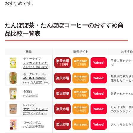
おすすめです。
たんぽぽ茶・たんぽぽコーヒーのおすすめ商
品比較一覧表
商品
販売サイト
おすすめ
ティーライフ
手軽に飲めるテ
楽天市場
Amazon
Yahoo!
ノンカフェイン た
1,719円
1,719円
プ
んぽぽ茶 清らかブ
レンド ティーバッ
ボーダレス・ジャパ
グ
無農薬で栽培さ
Amazon
楽天市場
Yahoo!
ン
AMOMA natural
1,399円
使用したコーヒ
care たんぽぽコー
ヒー
食選館
Amazon
楽天市場
Yahoo!
厳選されたたん
1,497円
たんぽぽ茶
レバンテ
たんぽぽ根・金
Amazon
楽天市場
Yahoo!
ママ二ック たんぽ
1,450円
のブレンドティ
ぽブレンドティー
ローズマダム
楽天市場
Amazon
Yahoo!
スッキリとした
たんぽぽ子育茶