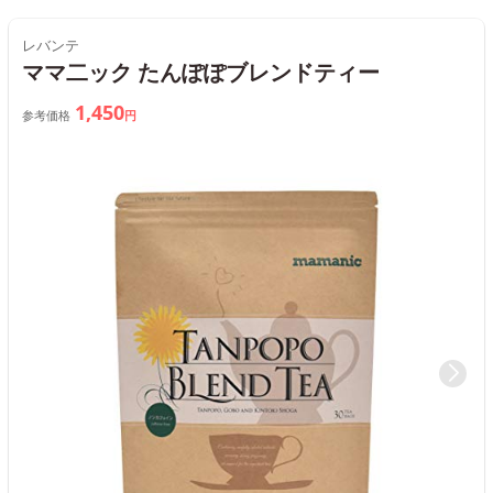
レバンテ
ママ二ック たんぽぽブレンドティー
1,450
参考価格
円