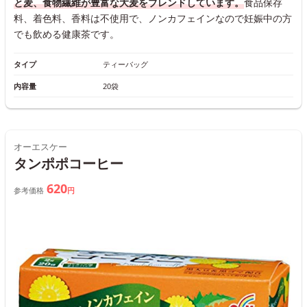
と麦、食物繊維が豊富な大麦をブレンドしています。
食品保存
料、着色料、香料は不使用で、ノンカフェインなので妊娠中の方
でも飲める健康茶です。
タイプ
ティーバッグ
内容量
20袋
オーエスケー
タンポポコーヒー
620
参考価格
円