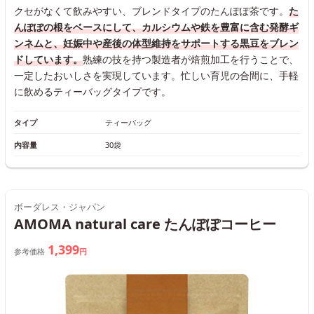
クセがなくて飲みやすい、ブレンドタイプのたんぽぽ茶です。
た
んぽぽの根をベースにして、カルシウムや鉄を豊富に含む発酵ギ
ンネムと、妊娠中や産後の体型維持をサポートする黒豆をブレン
ドしています。
熟練の技を持つ製造者が焙煎加工を行うことで、
一定したおいしさを実現しています。忙しい育児の合間に、手軽
に飲めるティーバッグタイプです。
タイプ
ティーバッグ
内容量
30袋
ボーダレス・ジャパン
AMOMA natural care たんぽぽコーヒー
1,399
参考価格
円