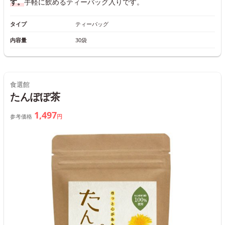
す。
手軽に飲めるティーバッグ入りです。
タイプ
ティーバッグ
内容量
30袋
食選館
たんぽぽ茶
1,497
参考価格
円