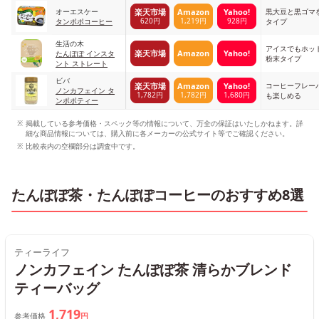
オーエスケー
黒大豆と黒ゴマ
楽天市場
Amazon
Yahoo!
620円
1,219円
928円
タンポポコーヒー
タイプ
生活の木
アイスでもホッ
楽天市場
Amazon
Yahoo!
たんぽぽ インスタ
粉末タイプ
ント ストレート
ビバ
コーヒーフレー
楽天市場
Amazon
Yahoo!
ノンカフェイン タ
1,782円
1,782円
1,680円
も楽しめる
ンポポティー
掲載している参考価格・スペック等の情報について、万全の保証はいたしかねます。詳
細な商品情報については、購入前に各メーカーの公式サイト等でご確認ください。
比較表内の空欄部分は調査中です。
たんぽぽ茶・たんぽぽコーヒーのおすすめ8選
ティーライフ
ノンカフェイン たんぽぽ茶 清らかブレンド
ティーバッグ
1,719
参考価格
円