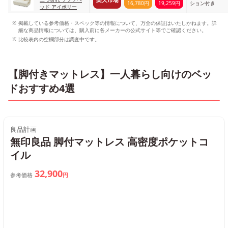
16,780円
19,259円
ション付き
ッド アイボリー
掲載している参考価格・スペック等の情報について、万全の保証はいたしかねます。詳
細な商品情報については、購入前に各メーカーの公式サイト等でご確認ください。
比較表内の空欄部分は調査中です。
【脚付きマットレス】一人暮らし向けのベッ
ドおすすめ4選
良品計画
無印良品 脚付マットレス 高密度ポケットコ
イル
32,900
参考価格
円