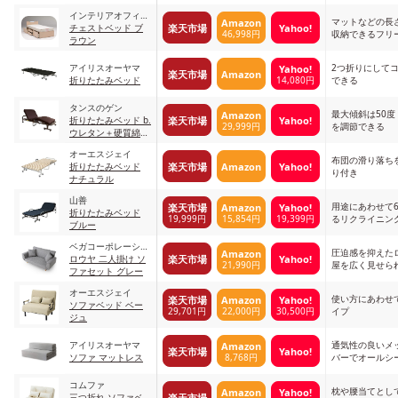
ト
インテリアオフィス
マットなどの長
Amazon
楽天市場
Yahoo!
ワン
チェストベッド ブ
46,998円
収納できるフリ
ラウン
アイリスオーヤマ
2つ折りにして
Yahoo!
楽天市場
Amazon
14,080円
折りたたみベッド
できる
タンスのゲン
最大傾斜は50
Amazon
楽天市場
Yahoo!
折りたたみベッド b.
29,999円
を調節できる
ウレタン＋硬質綿
【電動リクライニン
オーエスジェイ
グ】
布団の滑り落ち
楽天市場
Amazon
Yahoo!
折りたたみベッド
り付き
ナチュラル
山善
用途にあわせて
楽天市場
Amazon
Yahoo!
折りたたみベッド
19,999円
15,854円
19,399円
るリクライニン
ブルー
ベガコーポレーショ
圧迫感を抑えた
Amazon
楽天市場
Yahoo!
ン
ロウヤ 二人掛け ソ
21,990円
屋を広く見せら
ファセット グレー
オーエスジェイ
使い方にあわせて
楽天市場
Amazon
Yahoo!
ソファベッド ベー
29,701円
22,000円
30,500円
イプ
ジュ
アイリスオーヤマ
通気性の良いメ
Amazon
楽天市場
Yahoo!
8,768円
ソファ マットレス
バーでオールシ
コムファ
枕や腰当てとし
Amazon
Yahoo!
楽天市場
三つ折れ ソファベ