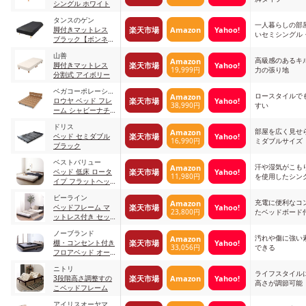
シングル ホワイト
タンスのゲン
一人暮らしの部
楽天市場
Amazon
Yahoo!
脚付きマットレス
いセミシングル
ブラック【ボンネル
ズ
コイル】
山善
高級感のあるキ
Amazon
楽天市場
Yahoo!
脚付きマットレス
19,999円
力の張り地
分割式 アイボリー
ベガコーポレーショ
ロースタイルで
Amazon
楽天市場
Yahoo!
ン
ロウヤ ベッド フレ
38,990円
すい
ーム シャビーナチ
ュラル
ドリス
部屋を広く見せ
Amazon
楽天市場
Yahoo!
ベッド セミダブル
16,990円
ミダブルサイズ
ブラック
ベストバリュー
汗や湿気がこも
Amazon
楽天市場
Yahoo!
ベッド 低床 ロータ
11,980円
を使用したシン
イプ フラットヘッ
ドボード/ブラウン
ビーライン
充電に便利なコ
Amazon
楽天市場
Yahoo!
ベッドフレーム マ
23,800円
たベッドボード
ットレス付き セッ
ト フレーム（ブラ
ノーブランド
ック）+マットレス
汚れや傷に強い
Amazon
楽天市場
Yahoo!
棚・コンセント付き
33,056円
できる
フロアベッド オー
クホワイト
ニトリ
ライフスタイル
楽天市場
Amazon
Yahoo!
3段階高さ調整すの
高さが調節可能
こベッドフレーム
アイリスオーヤマ