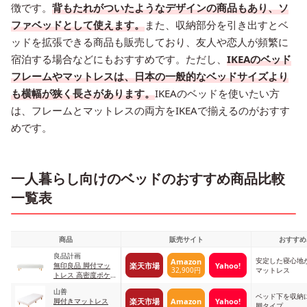
徴です。
背もたれがついたようなデザインの商品もあり、ソ
ファベッドとして使えます。
また、収納部分を引き出すとベ
ッドを拡張できる商品も販売しており、友人や恋人が頻繁に
宿泊する場合などにもおすすめです。ただし、
IKEAのベッド
フレームやマットレスは、日本の一般的なベッドサイズより
も横幅が狭く長さがあります。
IKEAのベッドを使いたい方
は、フレームとマットレスの両方をIKEAで揃えるのがおすす
めです。
一人暮らし向けのベッドのおすすめ商品比較
一覧表
商品
販売サイト
おすすめ
良品計画
安定した寝心地
Amazon
楽天市場
Yahoo!
無印良品 脚付マッ
32,900円
マットレス
トレス 高密度ポケ
ットコイル
山善
ベッド下を収納
楽天市場
Amazon
Yahoo!
脚付きマットレス
脚タイプ