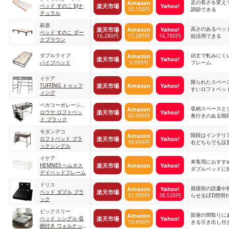
足の長さを変え
Amazon
楽天市場
Yahoo!
ベッド すのこ b)ナ
10,100円
調節できる
チュラル
萩原
高さのあるベッ
楽天市場
Amazon
Yahoo!
ベッド すのこ ダー
16,280円
17,285円
16,780円
効活用できる
クブラウン
ダブルライブ
頑丈で軋みにく
Amazon
楽天市場
Yahoo!
9,999円
パイプベッド
フレーム
イケア
限られたスペー
楽天市場
Amazon
Yahoo!
TUFFING トゥッフ
すいロフトベッ
ィング
ベガコーポレーショ
収納スペースと
Amazon
楽天市場
Yahoo!
ン
ロウヤ ロフトベッ
60,990円
奥行きのある階
ド ブラック
モダンデコ
階段はインテリ
Amazon
楽天市場
Yahoo!
ロフトベッド ブラ
39,999円
右どちらでも設
ックシングル
イケア
来客用におすす
楽天市場
Amazon
Yahoo!
HEMNES ヘムネス
ダブルベッドに
デイベッドフレーム
ドリス
就寝前の読書や
Amazon
Yahoo!
楽天市場
ベッド ダブル ブラ
31,990円
38,520円
らせるLED照明
ック
ビックスリー
部屋の間取りに
Amazon
楽天市場
Yahoo!
ベッド シングル 収
19,990円
きる引き出し付
納付き ウォルナッ