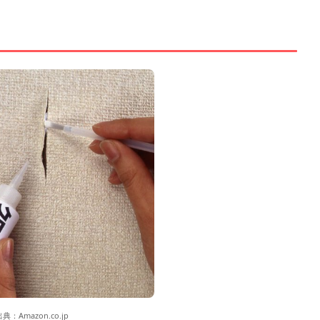
出典：
Amazon.co.jp