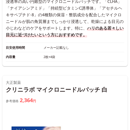
浸透率の高い円錐型のマイクロニードルパッチです。「CLHA」
「ナイアシンアミド」「持続型ビタミンC誘導体」「アセチルヘ
キサペプチド-8」の4種類の保湿・整肌成分を配合したマイクロ
ニードルが肌の角質層までしっかり浸透して、乾燥による目元の
小じわなどのケアをサポートします。特に、
ハリのある若々しい
目元に近づけたいという方におすすめです。
目安使用時間
メーカー記載なし
内容量
2枚×4袋
大正製薬
クリニラボ マイクロニードルパッチ 白
2,364
参考価格
円