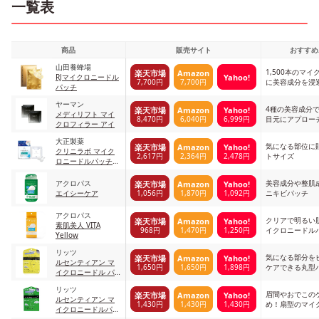
一覧表
商品
販売サイト
おすすめ
山田養蜂場
1,500本のマ
楽天市場
Amazon
Yahoo!
RJマイクロニードル
7,700円
7,700円
に美容成分を浸
パッチ
ヤーマン
4種の美容成分
楽天市場
Amazon
Yahoo!
メディリフト マイ
8,470円
6,040円
6,999円
目元にアプロー
クロフィラー アイ
大正製薬
気になる部位に
楽天市場
Amazon
Yahoo!
クリニラボ マイク
2,617円
2,364円
2,478円
トサイズ
ロニードルパッチ
白
アクロパス
美容成分や整肌
楽天市場
Amazon
Yahoo!
1,056円
1,870円
1,092円
エイシーケア
ニキビパッチ
アクロパス
クリアで明るい
楽天市場
Amazon
Yahoo!
素肌美人 VITA
968円
1,470円
1,250円
イクロニードル
Yellow
リッツ
気になる部分を
楽天市場
Amazon
Yahoo!
ルセンティアン マ
1,650円
1,650円
1,898円
ケアできる丸型
イクロニードル パ
ッチスポッツ ポイ
リッツ
ント用
眉間やおでこの
楽天市場
Amazon
Yahoo!
ルセンティアン マ
1,430円
1,430円
1,430円
め！扇型のマイ
イクロニードルパッ
ッチ