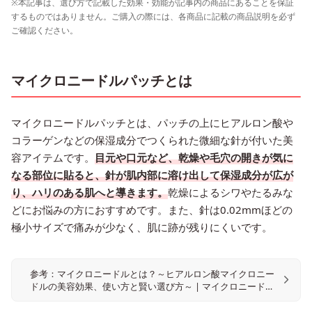
※本記事は、選び方で記載した効果・効能が記事内の商品にあることを保証
するものではありません。ご購入の際には、各商品に記載の商品説明を必ず
ご確認ください。
マイクロニードルパッチとは
マイクロニードルパッチとは、パッチの上にヒアルロン酸や
コラーゲンなどの保湿成分でつくられた微細な針が付いた美
容アイテムです。
目元や口元など、乾燥や毛穴の開きが気に
なる部位に貼ると、針が肌内部に溶け出して保湿成分が広が
り、ハリのある肌へと導きます。
乾燥によるシワやたるみな
どにお悩みの方におすすめです。また、針は0.02mmほどの
極小サイズで痛みが少なく、肌に跡が残りにくいです。
参考：マイクロニードルとは？～ヒアルロン酸マイクロニー
ドルの美容効果、使い方と賢い選び方～ | マイクロニードル
のクオニス公式