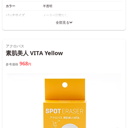
カラー
半透明
パッチサイズ
メーカー記載なし
全部見る
アクロパス
素肌美人 VITA Yellow
968
参考価格
円