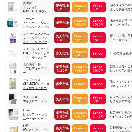
チ セクション Tゾー
資生堂
ン用
貼るタイプの美
楽天市場
Amazon
Yahoo!
ナビジョン
2,310円
2,310円
2,788円
まった美容成分
NAVISION HAフィ
ルパッチB
コーセー
水分を蓄える「
Amazon
Yahoo!
楽天市場
ドクターフィルコス
1,900円
1,585円
ル」でハリ感ア
メティックス フィ
ルナチュラント IC.U
コーセーコスメポー
HA マイクロパッチ
寝ている間に目
楽天市場
Amazon
Yahoo!
ト
クリアターン ヒア
EX
2,500円
2,450円
2,500円
ニードルパッチ
ロチューン マイク
ロパッチ 白
シオノギヘルスケア
Amazon
楽天市場
Yahoo!
CNLポイントパック
10種の美容成分
2,400円
シナールエクシアマ
イクロニードルパッ
北の快適工房
チ
乾燥による小じ
楽天市場
Amazon
Yahoo!
ヒアロディープパッ
4,280円
4,980円
4,860円
してハリ肌へ導
チ
トップバリュ
肌にうるおいを
楽天市場
Amazon
Yahoo!
GLAMATICAL ヒアル
ン酸をふんだん
ロン酸マイクロニー
ドルパッチ
エターナル
目元のほか口元
Amazon
Yahoo!
楽天市場
3,980円
3,980円
マイクロニードル
りにもおすすめ
leviva
ヒアルロン酸の
楽天市場
Amazon
Yahoo!
目元ケア マイクロ
1,990円
1,691円
3,143円
やビタミンCを
ニードルパッチ
SNP
2,600個のマ
楽天市場
Amazon
Yahoo!
W+ マイクロ ニード
2,430円
2,700円
2,970円
をしっとり保湿