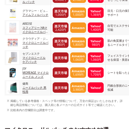
ル パッチ
グラマシー・ビュー
目元・口元の保
楽天市場
Amazon
Yahoo!
1,000円
1,000円
1,369円
テック
アイムフィルパッチ
サポート
ARIOSE
自宅でエステサ
楽天市場
Yahoo!
Amazon
スフィアリー HAマ
2,420円
1,400円
可能
イクロニードルパッ
チ クリア
クラウディア・ジャ
肌の角質層まで
楽天市場
Amazon
Yahoo!
ンセン
マイクロニードルパ
980円
1,800円
980円
るニードルタイ
ッチ
セブンエステ
フェイスライン
Amazon
Yahoo!
楽天市場
マイクロニードル
1,060円
1,060円
せる保湿・美容
ケアパッチ
JSY
Amazon
Yahoo!
楽天市場
MOREAGE マイクロ
シートを貼った
1,699円
1,709円
ニードル メンズ
健商
円錐台形状のニ
Amazon
楽天市場
Yahoo!
ニードルパッチ 男
3,980円
低減
性用
掲載している参考価格・スペック等の情報について、万全の保証はいたしかねます。詳
細な商品情報については、購入前に各メーカーの公式サイト等でご確認ください。
比較表内の空欄部分は調査中です。