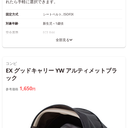
れたら手軽に選択できます。
固定方式
シートベルト, ISOFIX
対象年齢
新生児～1歳頃
安全基準
ECE R44
全部見る
コンビ
EX グッドキャリー YW アルティメットブラ
ック
1,650
参考価格
円