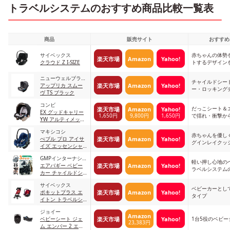
トラベルシステムのおすすめ商品比較一覧表
商品
販売サイト
おすすめ
サイベックス
赤ちゃんの体勢
楽天市場
Amazon
Yahoo!
クラウド Z I-SIZE
トするデザイン
ニューウェルブラン
チャイルドシー
楽天市場
Amazon
Yahoo!
ズ・ジャパン
アップリカ スムー
ー・ロッキング
ヴ TS ブラック
チに使える
コンビ
だっこシート＆
楽天市場
Amazon
Yahoo!
EX グッドキャリー
1,650円
9,800円
1,650円
で揺れ・衝撃か
YW アルティメット
できる
ブラック
マキシコシ
赤ちゃんを優し
楽天市場
Amazon
Yahoo!
ぺブル プロ アイサ
グインレイクッ
イズ エッセンシャ
ルブルー
GMPインターナショ
軽い押し心地の
楽天市場
Amazon
Yahoo!
ナル
エアバギー ベビー
ラベルシステム
カー チャイルドシ
ート 3点セット
サイベックス
ベビーカーとして
楽天市場
Amazon
Yahoo!
ポキットプラス エ
タイプ
イトン トラベルシ
ステム ローズレッ
ジョイー
ド×ルンバレッド
Amazon
楽天市場
Yahoo!
ベビーシート ジェ
1台5役のベビー
23,383円
ム エンバー 2 エン