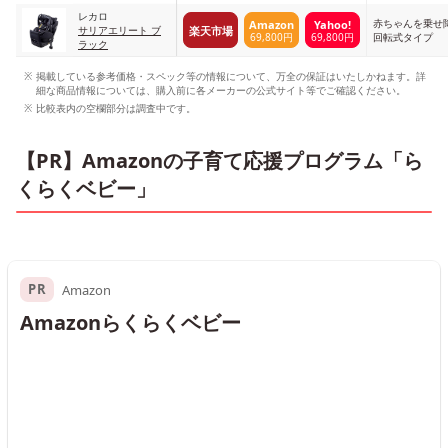
バー＋ベース
レカロ
赤ちゃんを乗せ
Amazon
Yahoo!
楽天市場
サリアエリート ブ
69,800円
69,800円
回転式タイプ
ラック
掲載している参考価格・スペック等の情報について、万全の保証はいたしかねます。詳
細な商品情報については、購入前に各メーカーの公式サイト等でご確認ください。
比較表内の空欄部分は調査中です。
【PR】Amazonの子育て応援プログラム「ら
くらくベビー」
PR
Amazon
Amazonらくらくベビー