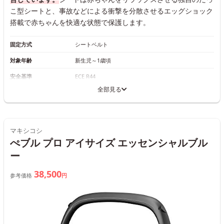
こ型シートと、事故などによる衝撃を分散させるエッグショック
搭載で赤ちゃんを快適な状態で保護します。
固定方式
シートベルト
対象年齢
新生児～1歳頃
安全基準
ECE R44
全部見る
マキシコシ
ぺブル プロ アイサイズ エッセンシャルブル
ー
38,500
参考価格
円