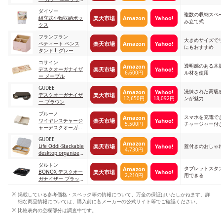
オレンジ
ダイソー
複数の収納スペ
楽天市場
Amazon
Yahoo!
組立式小物収納ボッ
み立て式
クス
フランフラン
大きめサイズで
楽天市場
Amazon
Yahoo!
ペティート ペンス
にもおすすめ
タンド L グレー
コサイン
透明感のある木
Amazon
楽天市場
Yahoo!
デスクオーガナイザ
6,600円
ル材を使用
ー メープル
GUDEE
洗練された高級
Amazon
Yahoo!
楽天市場
デスクオーガナイザ
12,650円
18,092円
ンが魅力
ー ブラウン
ブルーノ
スマホを充電で
Amazon
楽天市場
Yahoo!
ワイヤレスチャージ
5,500円
チャージャー付
ャーデスクオーガナ
イザー グレージュ
GUDEE
Amazon
楽天市場
Yahoo!
Life Oddi-Stackable
蓋付きのおしゃ
4,730円
desktop organizer
ブルー
ダルトン
タブレットスタ
Amazon
楽天市場
Yahoo!
BONOX デスクオー
2,210円
用できる
ガナイザー ブラッ
ク ブラック
掲載している参考価格・スペック等の情報について、万全の保証はいたしかねます。詳
細な商品情報については、購入前に各メーカーの公式サイト等でご確認ください。
比較表内の空欄部分は調査中です。