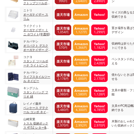
990円
2,640円
2,890円
ン
クトップツールボッ
クス
ニトリ
サイズの異なる
楽天市場
Amazon
Yahoo!
オーガナイザー ス
収納できる
リム
ライクイット
置き場所を選ば
楽天市場
Amazon
Yahoo!
オーガナイザー ミ
1,054円
1,127円
1,299円
デザイン
ニ ホワイト(半透明)
ナカバヤシ
収納時は折りた
楽天市場
Amazon
Yahoo!
オリパクト デスク
570円
1,366円
1,182円
トにできる
オーガナイザー グ
レー
コクヨ
ペンスタンドの
Amazon
Yahoo!
楽天市場
スタンド ツールポ
2,100円
2,428円
える
ーチ ライトピンク
ナカバヤシ
使わないときは
楽天市場
Amazon
Yahoo!
ライフスタイルツー
2,178円
1,000円
2,170円
せる
ル ネイビー
キングジム
文具や書類・フ
楽天市場
Amazon
Yahoo!
スタンドバッグ フ
1,980円
1,580円
1,128円
能
リオ 緑
レイメイ藤井
文具やPC周辺
楽天市場
Amazon
Yahoo!
ペンケース デテク
3,480円
4,300円
4,785円
納できる
ール コンボ ネイビ
ー
山崎実業
木製のおしゃれ
楽天市場
Amazon
Yahoo!
トスカ 収納ボック
2,970円
2,992円
2,970円
いた収納ボック
ス 4152 レター&ペ
ンスタンド