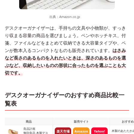
出典：
Amazon.co.jp
デスクオーガナイザーは、手持ちの文具や小物類が、すっき
り収まる容量の商品を選びましょう。ペンやホッチキス、付
箋、ファイルなどをまとめて収納できる大容量タイプや、ペ
ンが数本入るコンパクトなものも販売されています。
はさみ
など長さのあるものを入れたいときは、深さのあるものを選
ぶなど、収納したいものの形状に合ったものを選ぶことも大
切です。
デスクオーガナイザーのおすすめ商品比較一
覧表
商品
販売サイト
おすすめ
良品計画
木製のあたたか
楽天市場
Amazon
Yahoo!
無印良品 木製デス