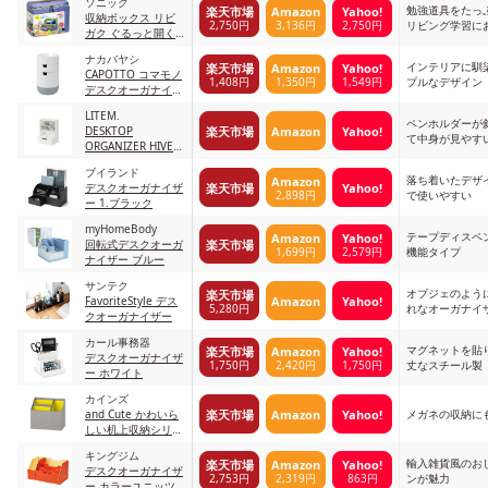
ソニック
勉強道具をたっ
楽天市場
Amazon
Yahoo!
収納ボックス リビ
2,750円
3,136円
2,750円
リビング学習に
ガク ぐるっと開く
勉強バッグ ブルー
ナカバヤシ
インテリアに馴
楽天市場
Amazon
Yahoo!
CAPOTTO コマモノ
1,408円
1,350円
1,549円
プルなデザイン
デスクオーガナイザ
ー ブルーグレー
LITEM.
ペンホルダーが
楽天市場
Amazon
Yahoo!
DESKTOP
て中身が見やす
ORGANIZER HIVE
デスクトップ オー
ブイランド
ガナイザー 2個セッ
落ち着いたデザ
Amazon
楽天市場
Yahoo!
デスクオーガナイザ
ト
2,898円
で使いやすい
ー 1.ブラック
myHomeBody
テープディスペ
Amazon
Yahoo!
楽天市場
回転式デスクオーガ
1,699円
2,579円
機能タイプ
ナイザー ブルー
サンテク
オブジェのよう
楽天市場
Amazon
Yahoo!
FavoriteStyle デス
5,280円
れなオーガナイ
クオーガナイザー
カール事務器
マグネットを貼
楽天市場
Amazon
Yahoo!
デスクオーガナイザ
1,750円
2,420円
1,750円
丈なスチール製
ー ホワイト
カインズ
楽天市場
Amazon
Yahoo!
and Cute かわいら
メガネの収納に
しい机上収納シリー
ズ
キングジム
輸入雑貨風のお
楽天市場
Amazon
Yahoo!
デスクオーガナイザ
2,753円
2,319円
863円
ンが魅力
ー カラーユニッツ