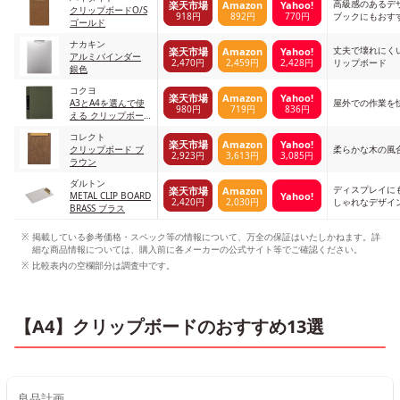
高級感のあるデ
楽天市場
Amazon
Yahoo!
クリップボードO/S
918円
892円
770円
ブックにもおす
ゴールド
ナカキン
丈夫で壊れにく
楽天市場
Amazon
Yahoo!
アルミバインダー
2,470円
2,459円
2,428円
リップボード
銀色
コクヨ
楽天市場
Amazon
Yahoo!
A3とA4を選んで使
屋外での作業を
980円
719円
836円
える クリップボー
ド カーキ
コレクト
楽天市場
Amazon
Yahoo!
クリップボード ブ
柔らかな木の風
2,923円
3,613円
3,085円
ラウン
ダルトン
ディスプレイに
楽天市場
Amazon
Yahoo!
METAL CLIP BOARD
2,420円
2,030円
しゃれなデザイ
BRASS ブラス
掲載している参考価格・スペック等の情報について、万全の保証はいたしかねます。詳
細な商品情報については、購入前に各メーカーの公式サイト等でご確認ください。
比較表内の空欄部分は調査中です。
【A4】クリップボードのおすすめ13選
良品計画