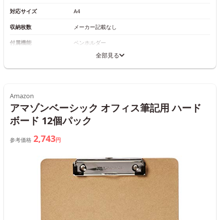
対応サイズ
A4
収納枚数
メーカー記載なし
付属機能
ペンホルダー
全部見る
Amazon
アマゾンベーシック オフィス筆記用 ハード
ボード 12個パック
2,743
参考価格
円