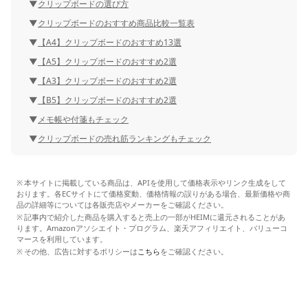
クリップボードの選び方
クリップボードのおすすめ商品比較一覧表
【A4】クリップボードのおすすめ13選
【A5】クリップボードのおすすめ2選
【A3】クリップボードのおすすめ2選
【B5】クリップボードのおすすめ2選
メモ帳や付箋もチェック
クリップボードの売れ筋ランキングもチェック
本サイトに掲載している商品は、APIを使用して価格表示やリンク生成をして
おります。各ECサイトにて価格変動、価格情報の誤りがある場合、最新価格や商
品の詳細等については各販売店やメーカーをご確認ください。
記事内で紹介した商品を購入すると売上の一部がHEIMに還元されることがあ
ります。Amazonアソシエイト・プログラム、楽天アフィリエイト、バリューコ
マースを利用しています。
その他、広告に対するポリシーは
こちら
をご確認ください。