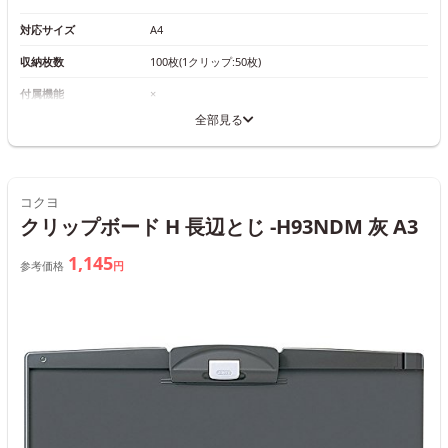
対応サイズ
A4
収納枚数
100枚(1クリップ:50枚)
付属機能
×
全部見る
コクヨ
クリップボード H 長辺とじ -H93NDM 灰 A3
1,145
参考価格
円