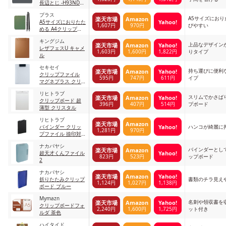
長辺とじ -H93NDM
灰 A3
プラス
A5サイズにお
楽天市場
Amazon
Yahoo!
A5サイズにおりたた
1,607円
970円
びやすい
める A4クリップボ
ード
キングジム
上品なデザイン
楽天市場
Amazon
Yahoo!
レザフェスU キャメ
1,603円
1,600円
1,822円
りタイプ
ル
セキセイ
持ち運びに便利
楽天市場
Amazon
Yahoo!
クリップファイル
595円
747円
611円
イプ
マグネプラス クリ
ア
リヒトラブ
スリムでかさば
楽天市場
Amazon
Yahoo!
クリップボード 超
396円
407円
514円
プボード
薄型 クリスタル
リヒトラブ
楽天市場
Amazon
Yahoo!
バインダー クリッ
ハンコが綺麗に
1,281円
970円
プファイル 捺印対
応
ナカバヤシ
バインダーとし
楽天市場
Amazon
Yahoo!
超天才くんファイル
823円
523円
ップボード
2
ナカバヤシ
楽天市場
Amazon
Yahoo!
折りたたみクリップ
書類のチラ見え
1,124円
1,027円
1,138円
ボード ブルー
Mymazn
名刺や領収書を
楽天市場
Amazon
Yahoo!
クリップボードフォ
2,240円
1,600円
1,725円
ット付き
ルダ 茶色
ハイタイド