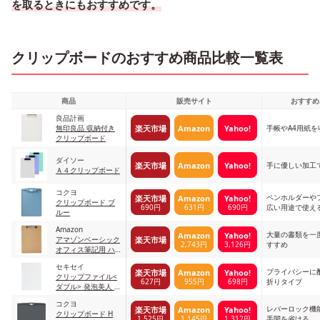
を取るときにもおすすめです。
クリップボードのおすすめ商品比較一覧表
商品
販売サイト
おすすめ
良品計画
楽天市場
Amazon
Yahoo!
無印良品 収納付き
手帳やA4用紙
クリップボード
ダイソー
楽天市場
Amazon
Yahoo!
手に優しい加工
Ａ４クリップボード
コクヨ
ペンホルダーや
楽天市場
Amazon
Yahoo!
クリップボード ブ
690円
631円
690円
広い用途で使え
ルー
Amazon
大量の書類を一
Amazon
Yahoo!
楽天市場
アマゾンベーシック
2,743円
3,126円
すすめ
オフィス筆記用 ハ
ードボード 12個パ
セキセイ
ック
プライバシーに
楽天市場
Amazon
Yahoo!
クリップファイル<
627円
955円
698円
折りタイプ
ダブル> 発泡美人 ホ
ワイト
コクヨ
レバーロック機
楽天市場
Amazon
Yahoo!
クリップボード H
1,525円
1,145円
1,312円
手間を省ける