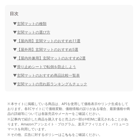
目次
玄関マットの種類
玄関マットの選び方
【屋内用】玄関マットのおすすめ11選
【屋外用】玄関マットのおすすめ5選
【屋内外兼用】玄関マットのおすすめ2選
滑り止めシートで転倒を防止しよう
玄関マットのおすすめ商品比較一覧表
玄関マットの売れ筋ランキングもチェック
本サイトに掲載している商品は、APIを使用して価格表示やリンク生成をして
おります。各ECサイトにて価格変動、価格情報の誤りがある場合、最新価格や商
品の詳細等については各販売店やメーカーをご確認ください。
記事内で紹介した商品を購入すると売上の一部がHEIMに還元されることがあ
ります。Amazonアソシエイト・プログラム、楽天アフィリエイト、バリューコ
マースを利用しています。
その他、広告に対するポリシーは
こちら
をご確認ください。