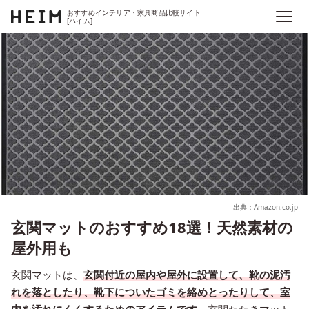
おすすめインテリア・家具商品比較サイト
[ハイム]
出典：Amazon.co.jp
玄関マットのおすすめ18選！天然素材の
屋外用も
玄関マットは、
玄関付近の屋内や屋外に設置して、靴の泥汚
れを落としたり、靴下についたゴミを絡めとったりして、室