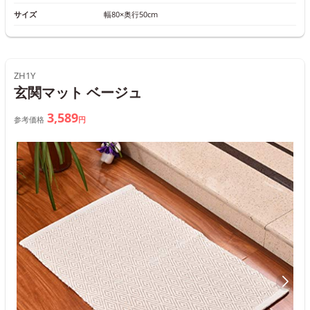
サイズ
幅80×奥行50cm
ZH1Y
玄関マット ベージュ
3,589
参考価格
円