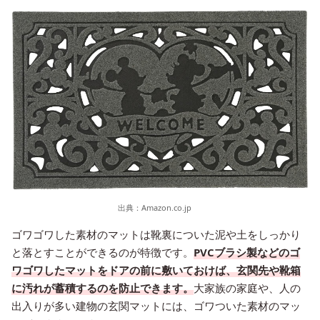
出典：
Amazon.co.jp
ゴワゴワした素材のマットは靴裏についた泥や土をしっかり
と落とすことができるのが特徴です。
PVCブラシ製などのゴ
ワゴワしたマットをドアの前に敷いておけば、玄関先や靴箱
に汚れが蓄積するのを防止できます。
大家族の家庭や、人の
出入りが多い建物の玄関マットには、ゴワついた素材のマッ