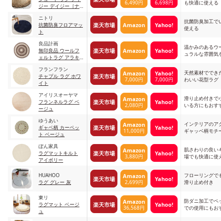
6,490円
6,698円
も快適に使える
ジー デイジー［ナ
チュラル］
ニトリ
抗菌防臭加工で
楽天市場
Amazon
Yahoo!
抗菌防臭フロアマッ
使える
ト
良品計画
温かみのあるウ
楽天市場
Amazon
Yahoo!
無印良品 ウールフ
ュラルな雰囲気
ェルトラグ アラキ
ーズ 丸型 ライン
フランフラン
天然素材ででき
Amazon
Yahoo!
楽天市場
チャプル ラグ ホワ
7,000円
7,000円
わいい花型ラグ
イト
アイリスオーヤマ
滑り止め付きで
Amazon
楽天市場
Yahoo!
フランネルラグ ベ
2,080円
いる方にもおす
ージュ
ゆうあい
インテリアのア
Amazon
楽天市場
Yahoo!
ギャベ柄 カーペッ
11,000円
ギャッベ柄モチ
ト ベージュ
ぼん家具
肌さわりの良い
Amazon
楽天市場
Yahoo!
ラグマットキルト
3,880円
場でも快適に使
アイボリー
HUAHOO
フローリングで
Amazon
楽天市場
Yahoo!
2,699円
ラグ グレー 灰
滑り止め付き
東リ
防ダニ加工でペ
Amazon
楽天市場
Yahoo!
ラグマット ベージ
36,568円
での使用にもお
ュ