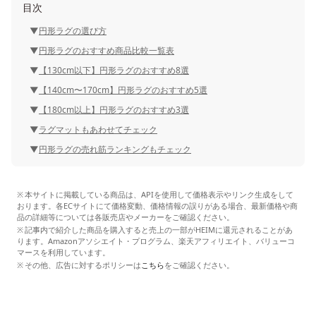
目次
円形ラグの選び方
円形ラグのおすすめ商品比較一覧表
【130cm以下】円形ラグのおすすめ8選
【140cm〜170cm】円形ラグのおすすめ5選
【180cm以上】円形ラグのおすすめ3選
ラグマットもあわせてチェック
円形ラグの売れ筋ランキングもチェック
本サイトに掲載している商品は、APIを使用して価格表示やリンク生成をして
おります。各ECサイトにて価格変動、価格情報の誤りがある場合、最新価格や商
品の詳細等については各販売店やメーカーをご確認ください。
記事内で紹介した商品を購入すると売上の一部がHEIMに還元されることがあ
ります。Amazonアソシエイト・プログラム、楽天アフィリエイト、バリューコ
マースを利用しています。
その他、広告に対するポリシーは
こちら
をご確認ください。