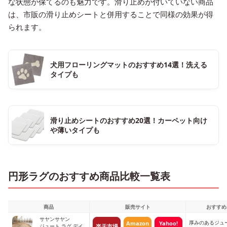
な状態が保てるのも魅力です。滑り止めが付いていない商品
は、市販の滑り止めシートと併用することで同様の効果が得
られます。
犬用フローリングマットのおすすめ14選！洗える
タイプも
滑り止めシートのおすすめ20選！カーペット向け
や薄いタイプも
円形ラグのおすすめ商品比較一覧表
商品
販売サイト
おすすめ
サヤンサヤン
厚みのあるジュ
Amazon
Yahoo!
楽天市場
ジュート ラグ デイ