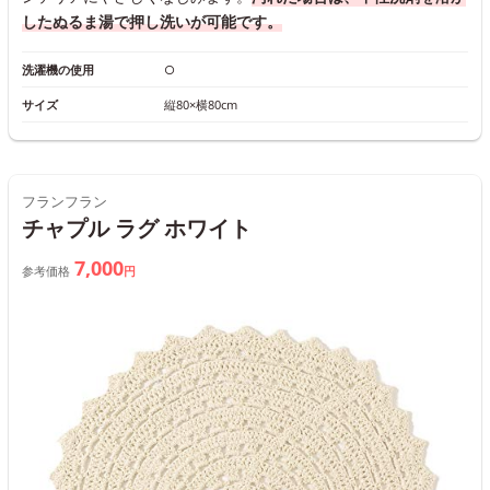
したぬるま湯で押し洗いが可能です。
洗濯機の使用
○
サイズ
縦80×横80cm
フランフラン
チャプル ラグ ホワイト
7,000
参考価格
円