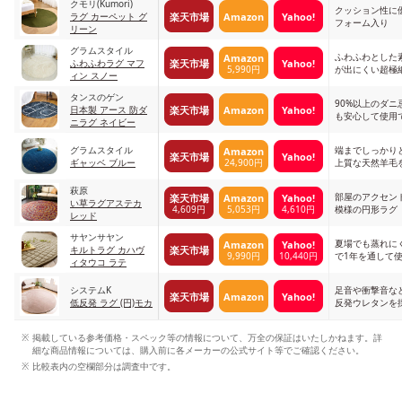
クモリ(Kumori)
クッション性に
楽天市場
Amazon
Yahoo!
ラグ カーペット グ
フォーム入り
リーン
グラムスタイル
ふわふわとした
Amazon
楽天市場
Yahoo!
ふわふわラグ マフ
5,990円
が出にくい超極
ィン スノー
タンスのゲン
90%以上のダニ
楽天市場
Amazon
Yahoo!
日本製 アース 防ダ
も安心して使用
ニラグ ネイビー
グラムスタイル
端までしっかり
Amazon
楽天市場
Yahoo!
24,900円
ギャッベ ブルー
上質な天然羊毛
萩原
部屋のアクセン
楽天市場
Amazon
Yahoo!
い草ラグアステカ
4,609円
5,053円
4,610円
模様の円形ラグ
レッド
サヤンサヤン
夏場でも蒸れに
Amazon
Yahoo!
楽天市場
キルトラグ カハヴ
9,990円
10,440円
で1年を通して
ィタウコ ラテ
システムK
足音や衝撃音な
楽天市場
Amazon
Yahoo!
低反発 ラグ (円)モカ
反発ウレタンを
掲載している参考価格・スペック等の情報について、万全の保証はいたしかねます。詳
細な商品情報については、購入前に各メーカーの公式サイト等でご確認ください。
比較表内の空欄部分は調査中です。