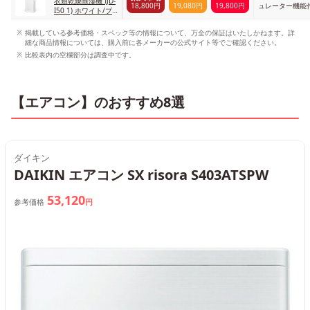
衣類乾燥除湿機 IJD-
18,800円
19,080円
19,800円
ュレーター機能
I50 1) ホワイト/ブ
ラック
掲載している参考価格・スペック等の情報について、万全の保証はいたしかねます。詳
細な商品情報については、購入前に各メーカーの公式サイト等でご確認ください。
比較表内の空欄部分は調査中です。
【エアコン】のおすすめ8選
ダイキン
DAIKIN エアコン SX risora S403ATSPW
53,120
参考価格
円