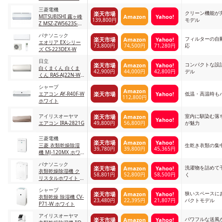
AS-Z284R-W
三菱電機
クリーン機能が
楽天市場
Amazon
Yahoo!
MITSUBISHI 霧ヶ峰
139,800円
モデル
Z MSZ-ZW5623S-W
MSZ-ZW5623S-W
パナソニック
フィルターの自
楽天市場
Amazon
Yahoo!
エオリア EXシリー
73,800円
74,500円
71,280円
応
ズ CS-223DEX-W
日立
コンパクトな設
楽天市場
Amazon
Yahoo!
白くまくん 白くま
42,900円
44,000円
42,800円
デル
くん RAS-AJ22N-W
ホワイト
シャープ
Amazon
楽天市場
Yahoo!
エアコン AY-R40F-W
低温・高温時も
112,800円
ホワイト
アイリスオーヤマ
室内に馴染む落
楽天市場
Amazon
Yahoo!
49,800円
56,800円
エアコン IRA-2821G
が魅力
三菱電機
楽天市場
Amazon
Yahoo!
三菱 衣類乾燥除湿
生乾き衣類の集
39,780円
39,800円
45,365円
機 MJ-120MX ホワ
イト
パナソニック
洗濯物を詰めて
楽天市場
Amazon
Yahoo!
衣類乾燥除湿機 ク
58,801円
52,800円
58,500円
く
リスタルホワイト F-
YHVX120-W クリス
シャープ
タルホワイト
狭いスペースに
楽天市場
Amazon
Yahoo!
衣類乾燥 除湿機 CV-
23,480円
22,395円
21,807円
パクトモデル
P71-W ホワイト
アイリスオーヤマ
パワフルな送風
楽天市場
Amazon
Yahoo!