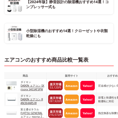
【2024年版】静音設計の除湿機おすすめ14選！コ
ンプレッサー式も
小型除湿機のおすすめ14選！クローゼットや衣類
乾燥にも
エアコンのおすすめ商品比較一覧表
商品
販売サイト
おすすめ
ダイキン
楽天市場
Amazon
Yahoo!
DAIKIN エアコン SX
圧迫感が少ない
53,120円
risora S403ATSPW
ダイキン
節電と快適性を
楽天市場
Amazon
Yahoo!
DAIKIN エアコン R
287,920円
動運転に対応
AN364ARS-W
富士通ゼネラル
楽天市場
Amazon
Yahoo!
FUJITSU GENERAL
熱交換器を除菌
216,572円
エアコン nocria Z