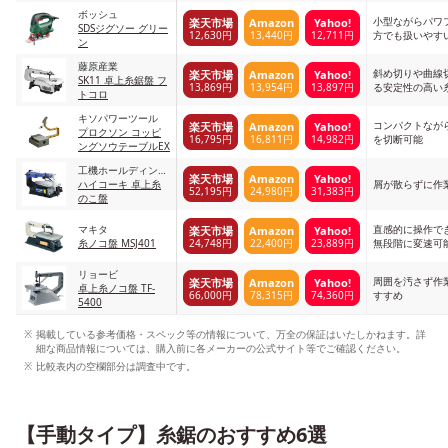
ボッシュ
小型ながらパワ
楽天市場
Amazon
Yahoo!
SDSジグソー グリー
12,630円
13,440円
12,711円
方でも扱いやす
ン
藤原産業
斜め切りや曲線
楽天市場
Amazon
Yahoo!
SK11 卓上糸鋸盤 フ
13,869円
13,954円
13,897円
る安定性の高い
トコロ
キソパワーツール
コンパクトなが
楽天市場
Amazon
Yahoo!
プロクソン コッピ
16,795円
16,811円
14,982円
を切断可能
ングソウテーブルEX
工機ホールディング
楽天市場
Amazon
Yahoo!
ス
ハイコーキ 卓上糸
屑が散らずに作
52,195円
24,980円
31,383円
のこ盤
マキタ
直感的に操作で
楽天市場
Amazon
Yahoo!
24,748円
22,400円
23,889円
糸ノコ盤 MSJ401
無段階に変速可
リョービ
周囲を汚さず作
楽天市場
Amazon
Yahoo!
卓上糸ノコ盤 TF-
66,000円
78,315円
74,360円
すすめ
5400
掲載している参考価格・スペック等の情報について、万全の保証はいたしかねます。詳
細な商品情報については、購入前に各メーカーの公式サイト等でご確認ください。
比較表内の空欄部分は調査中です。
【手動タイプ】糸鋸のおすすめ6選