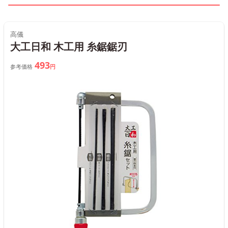
高儀
大工日和 木工用 糸鋸鋸刃
493
参考価格
円