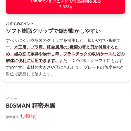
Yahoo!ショッピングで商品詳細を見る
3,528
円
おすすめポイント
ソフト樹脂グリップで鋸が動かしやすい
すべりにくい樹脂製のグリップを採用した、扱いやすい糸鋸で
す。
木工用、プラ用、軽金属用の3種類の替え刃が付属するた
め、組み立て家具や物干し竿、プラスチックの収納ケースなどの
解体に便利に活用できます。
また、DIYや木工クラフトにもおす
すめです。素材の大きさや形に合わせて、ブレードの角度を45°
単位で調節して使えます。
イトー
BIGMAN 精密糸鋸
1,401
参考価格
円