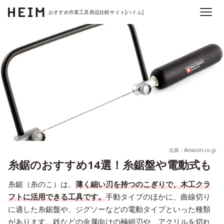
おすすめ作業工具商品比較サイト[ハイム]
出典：Amazon.co.jp
糸鋸のおすすめ14選！糸鋸盤や電動式も
糸鋸（糸のこ）は、
薄く細い刃を持つのこぎりで、木工クラ
フトに活用できる工具です。
手動タイプのほかに、曲線切り
に適した糸鋸盤や、ジグソーなどの電動タイプといった種類
があります。鉄などの金属向けの極細刃や、アクリルを切れ