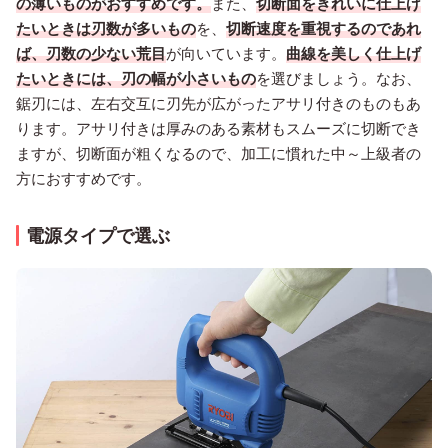
の薄いものがおすすめです。
また、
切断面をきれいに仕上げ
たいときは刃数が多いもの
を、
切断速度を重視するのであれ
ば、刃数の少ない荒目
が向いています。
曲線を美しく仕上げ
たいときには、刃の幅が小さいもの
を選びましょう。なお、
鋸刃には、左右交互に刃先が広がったアサリ付きのものもあ
ります。アサリ付きは厚みのある素材もスムーズに切断でき
ますが、切断面が粗くなるので、加工に慣れた中～上級者の
方におすすめです。
電源タイプで選ぶ