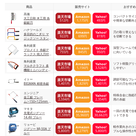
商品
販売サイト
おすすめ
高儀
コンパクトサイ
楽天市場
Amazon
Yahoo!
大工日和 木工用 糸
512円
1,175円
493円
や簡単な切断向
鋸鋸刃
ハナツールズ
刃の取り替えな
楽天市場
Amazon
Yahoo!
多目的のこぎり マ
922円
699円
819円
を切断できる
ジックソー スタン
ダード
角利産業
深型フレームで
楽天市場
Amazon
Yahoo!
プロメイト 糸鋸デ
755円
845円
950円
に向いている
ラックス 焼入刃付
No.7260
角利産業
ソフト樹脂グリ
楽天市場
Amazon
Yahoo!
マルチクラフト 多
1,857円
1,156円
3,528円
しやすい
機能ミニハンディソ
ー
イトー
調節可能なフレ
楽天市場
Amazon
Yahoo!
1,401円
1,829円
1,401円
BIGMAN 精密糸鋸
イズの刃を付け
エンジニア
特殊合金に熱処
楽天市場
Yahoo!
Amazon
金工鋸 フレー
2,594円
2,354円
用の糸鋸
ム:~150×125mm 金
工鋸(自在型)
マキタ
一回の充電で合板
楽天市場
Amazon
Yahoo!
充電式ジグソー
31,599円
35,960円
30,662円
ットできる
14.4V ブルー
リョービ
軽作業向きのコ
楽天市場
Amazon
Yahoo!
ジグソー MJ-50A ブ
5,800円
6,279円
5,800円
プルな操作性が
ルー