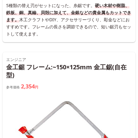
5種類の替え刃がセットになった、糸鋸です。
硬い木材や樹脂、
鉄板、銅、真鍮、貝殻に加えて、金銀などの貴金属もカットでき
ます。
木工クラフトやDIY、アクセサリーづくり、彫金などにお
すすめです。フレームの長さを調節できるので、短い鋸刃もセッ
トして使えます。
エンジニア
金工鋸 フレーム:~150×125mm 金工鋸(自在
型)
2,354
参考価格
円