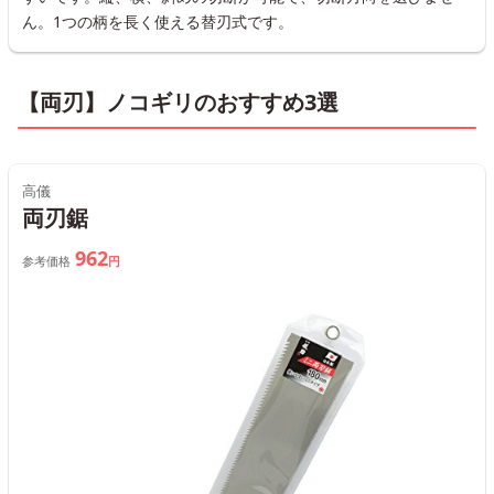
ん。1つの柄を長く使える替刃式です。
【両刃】ノコギリのおすすめ3選
高儀
両刃鋸
962
参考価格
円