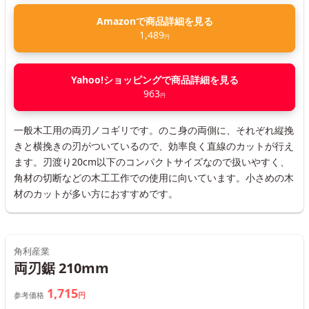
Amazonで商品詳細を見る
1,489
円
Yahoo!ショッピングで商品詳細を見る
963
円
一般木工用の両刃ノコギリです。のこ身の両側に、それぞれ縦挽
きと横挽きの刃がついているので、効率良く直線のカットが行え
ます。刃渡り20cm以下のコンパクトサイズなので扱いやすく、
角材の切断などの木工工作での使用に向いています。小さめの木
材のカットが多い方におすすめです。
角利産業
両刃鋸 210mm
1,715
参考価格
円