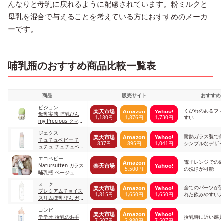
んなりと母乳に戻れるように配慮されています。粉ミルクと
母乳を混合で与えることを考えている方におすすめのメーカ
ーです。
哺乳瓶のおすすめ商品比較一覧表
商品
販売サイト
おすすめ
ピジョン
くびれのあるフ
楽天市場
Amazon
Yahoo!
母乳実感 哺乳びん
1,180円
1,876円
1,730円
すい
my Precious クマ
80ml
ジェクス
耐熱ガラス製で
楽天市場
Amazon
Yahoo!
チュチュベビー チ
837円
895円
1,041円
シンプルなデザ
ュチュ チュチュベ
ビー 耐熱ガラス製
エコベビー
哺乳びん ピンク
電子レンジでの
Amazon
楽天市場
Yahoo!
Natursutten ガラス
5,500円
の洗浄が可能
哺乳瓶 ベージュ
ヌーク
全てのパーツが
楽天市場
Amazon
Yahoo!
プレミアムチョイス
1,815円
1,650円
1,650円
れた飲みやすい
スリムほ乳びん ガ
ラス製 ヌーク NUK
コンビ
プレミアムチョイス
楽天市場
Amazon
Yahoo!
テテオ 授乳のお手
授乳時に近い感
スリムほ乳びん ガ
7,507円
2,980円
7,507円