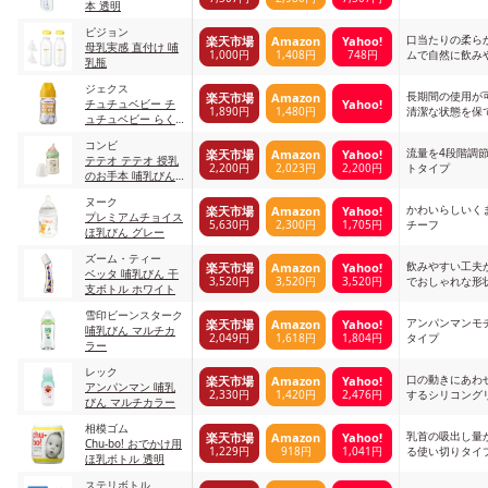
本 透明
ラス製
ピジョン
口当たりの柔ら
楽天市場
Amazon
Yahoo!
母乳実感 直付け 哺
1,000円
1,408円
748円
ムで自然に飲み
乳瓶
ジェクス
長期間の使用が
楽天市場
Amazon
Yahoo!
チュチュベビー チ
1,890円
1,480円
清潔な状態を保
ュチュベビー らく
飲み哺乳びん タソ
コンビ
ガレイエロー
流量を4段階調
楽天市場
Amazon
Yahoo!
テテオ テテオ 授乳
2,200円
2,023円
2,200円
トタイプ
のお手本 哺乳びん
マルチカラー
ヌーク
かわいらしいく
楽天市場
Amazon
Yahoo!
プレミアムチョイス
5,630円
2,300円
1,705円
チーフ
ほ乳びん グレー
ズーム・ティー
飲みやすい工夫
楽天市場
Amazon
Yahoo!
ベッタ 哺乳びん 干
3,520円
3,520円
3,520円
でおしゃれな形
支ボトル ホワイト
雪印ビーンスターク
アンパンマンモ
楽天市場
Amazon
Yahoo!
哺乳びん マルチカ
2,049円
1,618円
1,804円
タイプ
ラー
レック
口の動きにあわ
楽天市場
Amazon
Yahoo!
アンパンマン 哺乳
2,330円
1,420円
2,476円
するシリコング
びん マルチカラー
相模ゴム
乳首の吸出し量
楽天市場
Amazon
Yahoo!
Chu-bo! おでかけ用
1,229円
918円
1,041円
る使い切りタイ
ほ乳ボトル 透明
ステリボトル