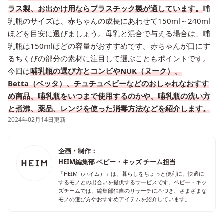
ラス製、お出かけ用ならプラスチック製が適しています。
哺
乳瓶のサイズは、赤ちゃんの成長にあわせて150ml～240ml
ほどを目安に選びましょう。母乳と混合で与える場合は、哺
乳瓶は150mlほどの容量がおすすめです。赤ちゃんが口にす
るちくびの部分の素材に注目して選ぶこともポイントです。
今回は
哺乳瓶の選び方とコンビやNUK（ヌーク）、
Betta（ベッタ）、チュチュベビーなどのおしゃれなおすす
め商品、哺乳瓶をいつまで使用するのかや、哺乳瓶の洗い方
と煮沸、薬品、レンジを使った消毒方法などを紹介します。
2024年02月14日更新
企画・制作：
HEIM編集部 ベビー・キッズ チーム担当
「HEIM（ハイム）」は、暮らしをちょっと便利に、快適に
するモノとの出会いを提供するサービスです。ベビー・キッ
ズチームでは、編集部独自のリサーチに基づき、さまざまな
モノの選び方やおすすめアイテムを紹介しています。