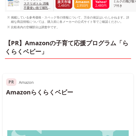
ミルクの飛び散
楽天市場
Amazon
Yahoo!
ステリボトル 消毒
2,480円
2,950円
2,480円
プ付き
不要使い捨て哺乳瓶
透明
掲載している参考価格・スペック等の情報について、万全の保証はいたしかねます。詳
細な商品情報については、購入前に各メーカーの公式サイト等でご確認ください。
比較表内の空欄部分は調査中です。
【PR】Amazonの子育て応援プログラム「ら
くらくベビー」
PR
Amazon
Amazonらくらくベビー