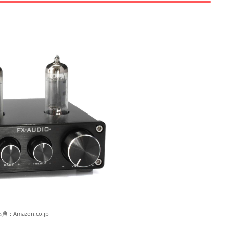
出典：
Amazon.co.jp