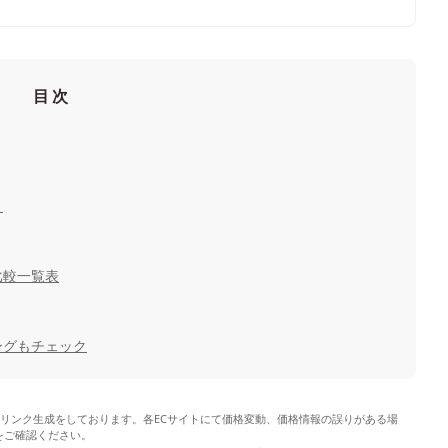
目次
ト
比較一覧表
ングもチェック
やリンク生成をしております。各ECサイトにて価格変動、価格情報の誤りがある場
をご確認ください。