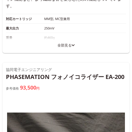
す。
対応カートリッジ
MM型, MC型兼用
最大出力
250mV
重量
約460g
全部見る
協同電子エンジニアリング
PHASEMATION フォノイコライザー EA-200
93,500
参考価格
円