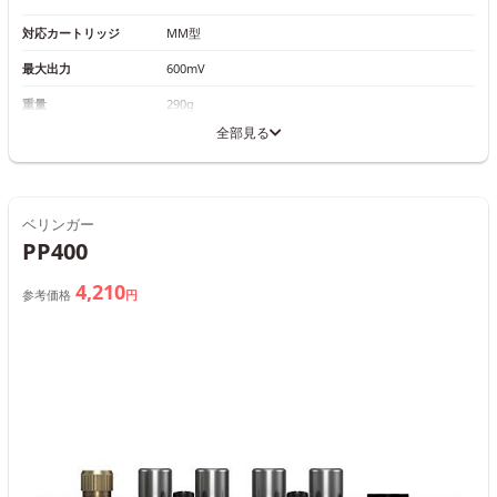
対応カートリッジ
MM型
最大出力
600mV
重量
290g
全部見る
ベリンガー
PP400
4,210
参考価格
円