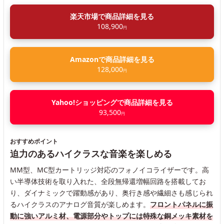
楽天市場で商品詳細を見る
108,900
円
Amazonで商品詳細を見る
128,000
円
Yahoo!ショッピングで商品詳細を見る
93,500
円
おすすめポイント
迫力のあるハイクラスな音楽を楽しめる
MM型、MC型カートリッジ対応のフォノイコライザーです。高
い半導体技術を取り入れた、全段無帰還増幅回路を搭載してお
り、ダイナミックで躍動感があり、奥行き感や繊細さも感じられ
るハイクラスのアナログ音質が楽しめます。
フロントパネルに振
動に強いアルミ材、電源部分やトップには特殊な銅メッキ素材を