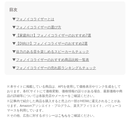
目次
フォノイコライザーとは
フォノイコライザーの選び方
【家庭向け】フォノイコライザーのおすすめ7選
【DJ向け】フォノイコライザーのおすすめ2選
迫力のある音を楽しめるスピーカーもチェック
フォノイコライザーのおすすめ商品比較一覧表
フォノイコライザーの売れ筋ランキングもチェック
本サイトに掲載している商品は、APIを使用して価格表示やリンク生成をして
おります。各ECサイトにて価格変動、価格情報の誤りがある場合、最新価格や商
品の詳細等については各販売店やメーカーをご確認ください。
記事内で紹介した商品を購入すると売上の一部がHEIMに還元されることがあ
ります。Amazonアソシエイト・プログラム、楽天アフィリエイト、バリューコ
マースを利用しています。
その他、広告に対するポリシーは
こちら
をご確認ください。