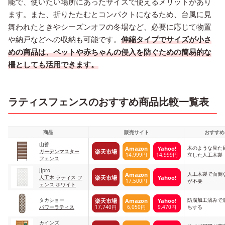
能で、使いたい場所にあったサイズで使えるメリットがあり
ます。また、折りたたむとコンパクトになるため、台風に見
舞われたときやシーズンオフの冬場など、必要に応じて物置
や納戸などへの収納も可能です。
伸縮タイプでサイズが小さ
めの商品は、ペットや赤ちゃんの侵入を防ぐための簡易的な
柵としても活用できます。
ラティスフェンスのおすすめ商品比較一覧表
商品
販売サイト
おすすめ
山善
木のような見た
Amazon
Yahoo!
楽天市場
ガーデンマスター
14,999円
14,999円
立した人工木製
フェンス
JJpro
人工木製で面倒
Amazon
楽天市場
Yahoo!
人工木 ラティス フ
17,500円
が不要
ェンス ホワイト
タカショー
防腐加工済みで
楽天市場
Amazon
Yahoo!
17,740円
6,050円
9,470円
パワーラティス
ちする
カインズ