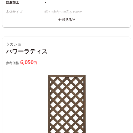
防腐加工
×
本体サイズ
幅90×奥行3.5×高さ150cm
全部見る
タカショー
パワーラティス
6,050
参考価格
円