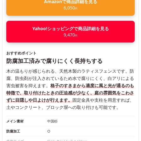
Amazonで商品詳細を見る
6,050
円
Yahoo!ショッピングで商品詳細を見る
9,470
円
おすすめポイント
防腐加工済みで腐りにくく長持ちする
木の温もりが感じられる、天然木製のラティスフェンスです。防
腐、防虫剤が注入されているため水で腐りにくく、白アリによる
害虫被害を抑えます。
格子のすきまから適度に風と光が通るのも
特徴で、取り付けたときの圧迫感が少なく、庭の雰囲気をこわさ
ずに目隠しや日よけが行えます。
固定金具や支柱を用意すれば、
土やコンクリート、ブロック塀への取り付けも可能です。
メイン素材
中国杉
防腐加工
○