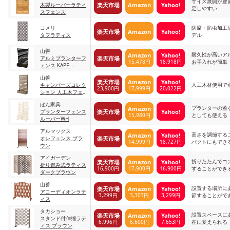
サイズ展開が豊
楽天市場
Amazon
Yahoo!
木製ルーバーラティ
足しやすい
スフェンス
コメリ
防腐・防虫加工
楽天市場
Amazon
Yahoo!
タフラティス
デル
山善
耐久性が高いア
Amazon
Yahoo!
楽天市場
アルミプランターフ
15,478円
18,918円
お手入れが簡単
ェンス KAPF-
90150_DBR ダーク
山善
ブラウン
楽天市場
Amazon
Yahoo!
キャンパーズコレク
人工木材使用で
23,900円
17,999円
20,022円
ション 人工木フェ
ンス プランター付
ぼん家具
き ナチュラル
プランターの蓋
Amazon
楽天市場
Yahoo!
プランターフェンス
15,980円
としても使える
ルーバーWH
アルマックス
高さを調節する
Amazon
Yahoo!
楽天市場
オレフェンス ブラ
14,999円
18,727円
パクトにもでき
ウン
アイガーデン
折りたたんでコ
楽天市場
Amazon
Yahoo!
折り畳み式ラティス
16,900円
17,900円
16,900円
することができ
ダークブラウン
山善
設置する場所に
楽天市場
Amazon
Yahoo!
アコーディオンラテ
3,299円
3,303円
3,299円
節することがで
ィス
タカショー
設置スペースに
楽天市場
Amazon
Yahoo!
スタンド付伸縮ラテ
6,996円
6,600円
7,653円
在に変えられる
ィス ブラウン