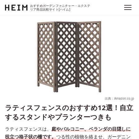
おすすめガーデンファニチャー・エクステ
リア商品比較サイト[ハイム]
出典：Amazon.co.jp
ラティスフェンスのおすすめ12選！自立
するスタンドやプランターつきも
ラティスフェンスは、
庭やバルコニー、ベランダの目隠しに
役立つ格子状の柵です。
つる性の植物を絡ませ、ガーデニン