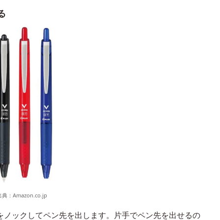
る
出典：
Amazon.co.jp
をノックしてペン先を出します。片手でペン先を出せるの