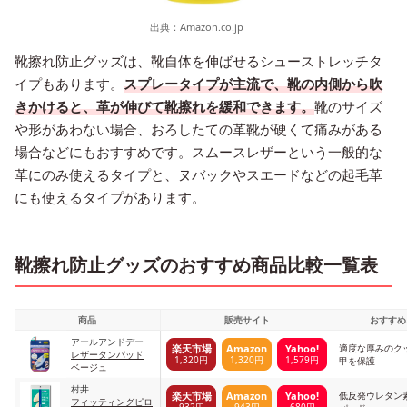
出典：
Amazon.co.jp
靴擦れ防止グッズは、靴自体を伸ばせるシューストレッチタ
イプもあります。
スプレータイプが主流で、靴の内側から吹
きかけると、革が伸びて靴擦れを緩和できます。
靴のサイズ
や形があわない場合、おろしたての革靴が硬くて痛みがある
場合などにもおすすめです。スムースレザーという一般的な
革にのみ使えるタイプと、ヌバックやスエードなどの起毛革
にも使えるタイプがあります。
靴擦れ防止グッズのおすすめ商品比較一覧表
商品
販売サイト
おすすめ
アールアンドデー
適度な厚みのク
楽天市場
Amazon
Yahoo!
レザータンパッド
1,320円
1,320円
1,579円
甲を保護
ベージュ
村井
低反発ウレタン
楽天市場
Amazon
Yahoo!
フィッティングピロ