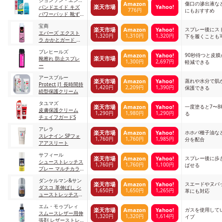
傷口の滲出液な
Amazon
楽天市場
Yahoo!
ド・ジョンソン
バンドエイド キズ
776円
にもおすすめ
パワーパッド 靴ず
れ用
宝商
スプレー後にス
楽天市場
Amazon
Yahoo!
エバーズ エクスト
1,320円
1,310円
1,320円
下を履くことも
ラ かかとガード 靴
ずれ防止スプレー
プレヒールズ
90秒待つと皮
Amazon
Yahoo!
楽天市場
靴擦れ 防止スプレ
1,300円
2,697円
軽減できる
ー
アースブルー
蒸れや水分で肌
楽天市場
Amazon
Yahoo!
Protect J1 長時間持
1,420円
2,209円
1,390円
保護できる
続型保護クリーム
タユマズ
一度塗ると7〜
楽天市場
Amazon
Yahoo!
皮膚保護クリーム
1,290円
1,980円
1,290円
る
チェイフガードS
アレラ
ホホバ種子油な
楽天市場
Amazon
Yahoo!
スレナイン SPフォ
1,760円
1,760円
1,985円
分を配合
アアスリート
サフィール
スプレー後に歩
楽天市場
Amazon
Yahoo!
シューストレッチス
1,760円
1,760円
1,100円
ばせる
プレー マルチカラ
ー
ダンケルマン&サン
スエードやヌバ
楽天市場
Amazon
Yahoo!
ダスコ 革伸ばし シ
1,650円
1,650円
1,265円
革にも対応
ューストレッチスプ
レー free
エム・モゥブレィ
ガスを使用して
楽天市場
Amazon
Yahoo!
スムースレザー用伸
1,320円
1,320円
1,614円
イプ
張剤 レザーストレ