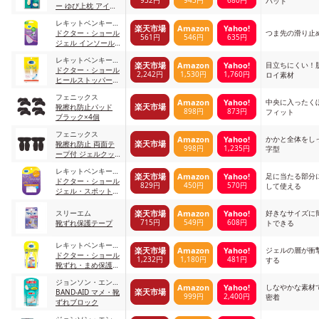
932円
943円
680円
パッド
ー ゆび上枕 アイボ
リー
レキットベンキーザ
楽天市場
Amazon
Yahoo!
ー・ジャパン
ドクター・ショール
つま先の滑り止
561円
546円
635円
ジェル インソール
つま先用
レキットベンキーザ
目立ちにくい！
楽天市場
Amazon
Yahoo!
ー・ジャパン
ドクター・ショール
2,242円
1,530円
1,760円
ロイ素材
ヒールストッパー
靴ずれ予防シート
フェニックス
ベージュ
中央に入ったく
Amazon
Yahoo!
楽天市場
靴擦れ防止パッド
898円
873円
フィット
ブラック×4個
フェニックス
かかと全体をし
Amazon
Yahoo!
楽天市場
靴擦れ防止 両面テ
998円
1,235円
字型
ープ付 ジェルクッ
ション ブラック
レキットベンキーザ
足に当たる部分
楽天市場
Amazon
Yahoo!
ー・ジャパン
ドクター・ショール
829円
450円
570円
して使える
ジェル・スポット・
クッション
スリーエム
好きなサイズに
楽天市場
Amazon
Yahoo!
715円
549円
608円
靴ずれ保護テープ
トできる
レキットベンキーザ
ジェルの層が衝
楽天市場
Amazon
Yahoo!
ー・ジャパン
ドクター・ショール
1,232円
1,180円
481円
する
靴ずれ・まめ保護
ジェルパッド
ジョンソン・エン
しなやかな素材
Amazon
Yahoo!
楽天市場
ド・ジョンソン
BAND-AID マメ・靴
999円
2,400円
密着
ずれブロック
ジョンソン・エン