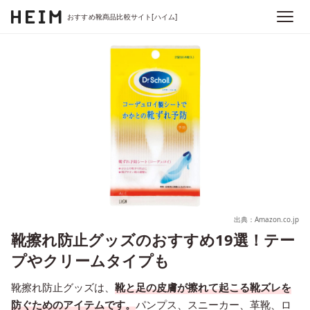
おすすめ靴商品比較サイト[ハイム]
出典：Amazon.co.jp
靴擦れ防止グッズのおすすめ19選！テー
プやクリームタイプも
靴擦れ防止グッズは、
靴と足の皮膚が擦れて起こる靴ズレを
防ぐためのアイテムです。
パンプス、スニーカー、革靴、ロ