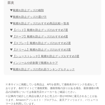
目次
靴擦れ防止グッズの種類
靴擦れ防止グッズの選び方
靴擦れ防止グッズのおすすめ商品比較一覧表
【パッド】靴擦れ防止グッズのおすすめ7選
【テープ】靴擦れ防止グッズのおすすめ4選
【スプレー】靴擦れ防止グッズのおすすめ2選
【クリーム】靴擦れ防止グッズのおすすめ3選
【シューストレッチ】靴擦れ防止グッズおすすめ3選
インソールや絆創膏で靴擦れをケア
靴擦れ防止グッズの売れ筋ランキングもチェック
本サイトに掲載している商品は、APIを使用して価格表示やリンク生成をして
おります。各ECサイトにて価格変動、価格情報の誤りがある場合、最新価格や商
品の詳細等については各販売店やメーカーをご確認ください。
記事内で紹介した商品を購入すると売上の一部がHEIMに還元されることがあ
ります。Amazonアソシエイト・プログラム、楽天アフィリエイト、バリューコ
マースを利用しています。