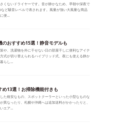
さくないドライヤーです。音が静かなため、早朝や深夜で
dbなど騒音レベルで表されます。風量が強い大風量な商品
に便…
機のおすすめ15選！静音モデルも
策や、洗濯物を外に干せない日の部屋干しに便利なアイテ
方式が切り替えられるハイブリッド式、夜にも使える静か
暮らし…
すめ13選！お掃除機能付きも
した格安なもの、スポットクーラーといった小型なものな
が異なったり、札幌や沖縄へは追加送料がかかったりと、
いエア…