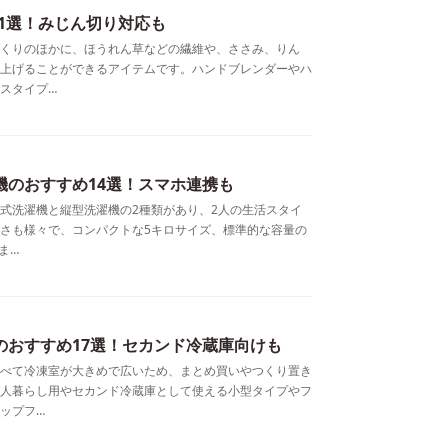
1選！みじん切り対応も
くりのほかに、ほうれん草などの繊維や、ささみ、りん
上げることができるアイテムです。ハンドブレンダーやハ
スタイプ…
機のおすすめ14選！スマホ連携も
式洗濯機と縦型洗濯機の2種類があり、2人の生活スタイ
さも様々で、コンパクトな5キロサイズ、標準的な容量の
ま…
庫のおすすめ17選！セカンド冷蔵庫向けも
べて冷凍室が大きめで広いため、まとめ買いやつくり置き
人暮らし用やセカンド冷蔵庫として使える小型タイプやフ
ップフ…