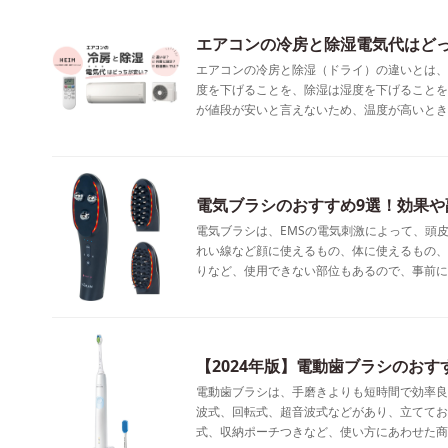
エアコンの冷房と除湿電気代はど
エアコンの冷房と除湿（ドライ）の違いとは、
度を下げることを、除湿は湿度を下げることを
が値段が安いと言えないため、温度が高いとき
電気ブラシのおすすめ9選！効果や
電気ブラシは、EMSの電気刺激によって、頭
れい線など顔に使えるもの、体に使えるもの、
りなど、使用できない部位もあるので、事前に
【2024年版】電動歯ブラシのおす
電動歯ブラシは、手磨きよりも短時間で効率良
波式、回転式、超音波式などがあり、立ててお
式、収納ポーチつきなど、使い方にあわせた商