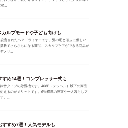
業務…
スカルプモードや子ども向けも
に設定されたヘアドライヤーです。髪の毛と頭皮に優しい
搭載でさらさらになる商品、スカルプケアができる商品が
デメリ…
すすめ14選！コンプレッサー式も
静音タイプの除湿機です。40dB（デシベル）以下の商品
使えるのがメリットです。6畳程度の寝室や一人暮らしア
す。…
のおすすめ7選！人気モデルも