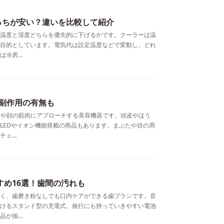
っちが安い？違いを比較して紹介
温度と湿度どちらを優先的に下げるかです。クーラーは温
目的としています。電気代は設定温度などで変動し、どれ
は冷房…
副作用の有無も
皮や顔の筋肉にアプローチする美容機器です。頭皮やほう
LEDやイオン機能搭載の商品もあります。まぶたや目の周
チェ…
すめ16選！歯間の汚れも
く、歯磨き粉なしでも口内ケアができる歯ブラシです。音
けるスタンド型の充電式、旅行にも持っていきやすい電池
品が揃…