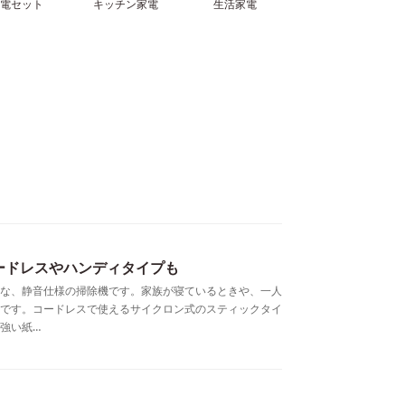
家電セット
キッチン家電
生活家電
ードレスやハンディタイプも
な、静音仕様の掃除機です。家族が寝ているときや、一人
です。コードレスで使えるサイクロン式のスティックタイ
強い紙…