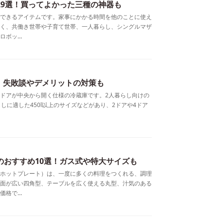
29選！買ってよかった三種の神器も
できるアイテムです。家事にかかる時間を他のことに使え
く、共働き世帯や子育て世帯、一人暮らし、シングルマザ
ロボッ…
！失敗談やデメリットの対策も
ドアが中央から開く仕様の冷蔵庫です。2人暮らし向けの
らしに適した450l以上のサイズなどがあり、2ドアや4ドア
トのおすすめ10選！ガス式や特大サイズも
ホットプレート）は、一度に多くの料理をつくれる、調理
面が広い四角型、テーブルを広く使える丸型、汁気のある
価格で…