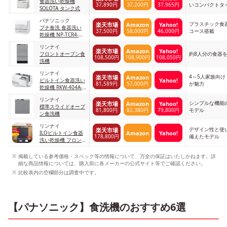
食器洗い乾燥機
37,890円
37,200円
37,965円
いコンパクトタ
SOLOTA タンク式
パナソニック
プラスチック食
楽天市場
Amazon
Yahoo!
プチ食洗 食器洗い
37,500円
58,000円
46,000円
コース搭載
乾燥機 NP-TCR4-W
ホワイト
リンナイ
楽天市場
Amazon
Yahoo!
フロントオープン食
約8人分の食器
108,500円
108,900円
108,050円
洗機
リンナイ
4～5人家族向
楽天市場
Amazon
Yahoo!
ビルトイン食器洗い
81,589円
57,000円
が魅力
乾燥機 RKW-404A-
SV
リンナイ
シンプルな機能
楽天市場
Amazon
Yahoo!
標準スライドオープ
81,800円
82,380円
79,800円
モデル
ン食洗機
リンナイ
デザイン性と使
楽天市場
Amazon
Yahoo!
ILOビルトイン食器
178,800円
備えたモデル
洗い乾燥機 フロン
トオープンタイプ
掲載している参考価格・スペック等の情報について、万全の保証はいたしかねます。詳
細な商品情報については、購入前に各メーカーの公式サイト等でご確認ください。
比較表内の空欄部分は調査中です。
【パナソニック】食洗機のおすすめ6選