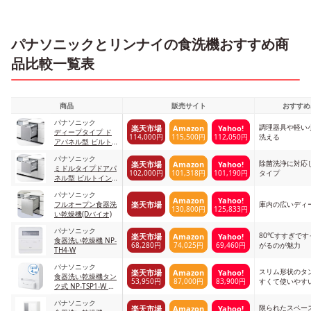
パナソニックとリンナイの食洗機おすすめ商
品比較一覧表
商品
販売サイト
おすすめ
パナソニック
調理器具や軽い
楽天市場
Amazon
Yahoo!
ディープタイプ ド
114,000円
115,500円
112,050円
洗える
アパネル型 ビルト
イン食器洗い乾燥機
パナソニック
M9シリーズ
除菌洗浄に対応
楽天市場
Amazon
Yahoo!
ミドルタイプドアパ
102,000円
101,318円
101,190円
タイプ
ネル型 ビルトイン
食器洗い乾燥機 M9
パナソニック
シリーズ ハイグレ
Amazon
Yahoo!
楽天市場
フルオープン食器洗
庫内の広いディ
ードモデル
130,800円
125,833円
い乾燥機(Dバイオ)
パナソニック
80℃すすぎで
楽天市場
Amazon
Yahoo!
食器洗い乾燥機 NP-
68,280円
74,025円
69,460円
がるのが魅力
TH4-W
パナソニック
スリム形状のタ
楽天市場
Amazon
Yahoo!
食器洗い乾燥機タン
53,950円
87,000円
83,900円
すくて使いやす
ク式 NP-TSP1-W ホ
ワイト
パナソニック
限られたスペー
楽天市場
Amazon
Yahoo!