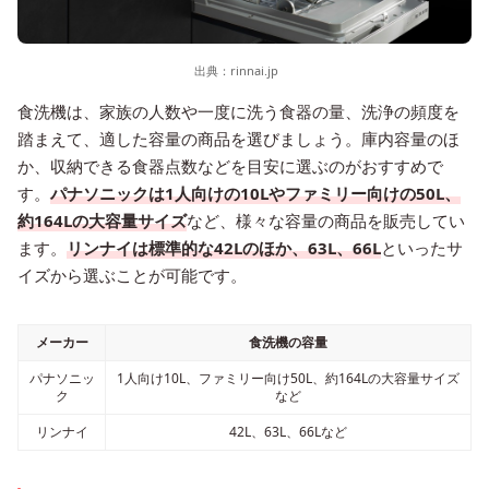
出典：
rinnai.jp
食洗機は、家族の人数や一度に洗う食器の量、洗浄の頻度を
踏まえて、適した容量の商品を選びましょう。庫内容量のほ
か、収納できる食器点数などを目安に選ぶのがおすすめで
す。
パナソニックは1人向けの10Lやファミリー向けの50L、
約164Lの大容量サイズ
など、様々な容量の商品を販売してい
ます。
リンナイは標準的な42Lのほか、63L、66L
といったサ
イズから選ぶことが可能です。
メーカー
食洗機の容量
パナソニッ
1人向け10L、ファミリー向け50L、約164Lの大容量サイズ
ク
など
リンナイ
42L、63L、66Lなど