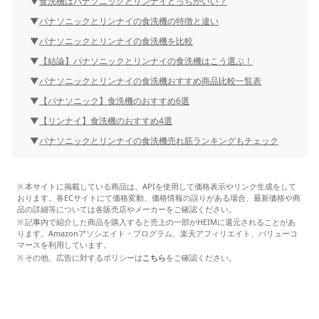
食洗機はパナソニックとリンナイどっちがいい？
パナソニックとリンナイの食洗機の特徴と違い
パナソニックとリンナイの食洗機を比較
【結論】パナソニックとリンナイの食洗機はこう選ぶ！
パナソニックとリンナイの食洗機おすすめ商品比較一覧表
【パナソニック】食洗機のおすすめ6選
【リンナイ】食洗機のおすすめ4選
パナソニックとリンナイの食洗機売れ筋ランキングもチェック
本サイトに掲載している商品は、APIを使用して価格表示やリンク生成をして
おります。各ECサイトにて価格変動、価格情報の誤りがある場合、最新価格や商
品の詳細等については各販売店やメーカーをご確認ください。
記事内で紹介した商品を購入すると売上の一部がHEIMに還元されることがあ
ります。Amazonアソシエイト・プログラム、楽天アフィリエイト、バリューコ
マースを利用しています。
その他、広告に対するポリシーは
こちら
をご確認ください。