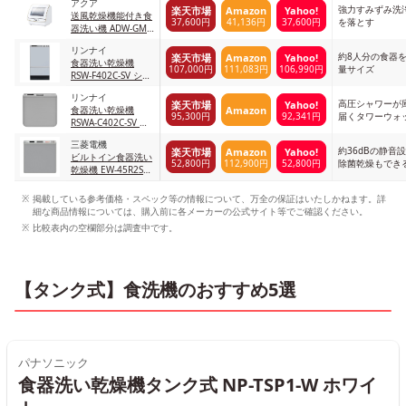
アクア
強力すみずみ洗
楽天市場
Amazon
Yahoo!
送風乾燥機能付き食
37,600円
41,136円
37,600円
を落とす
器洗い機 ADW-GM3
ホワイト
リンナイ
約8人分の食器
楽天市場
Amazon
Yahoo!
食器洗い乾燥機
107,000円
111,083円
106,990円
量サイズ
RSW-F402C-SV シル
バー
リンナイ
高圧シャワーが
楽天市場
Yahoo!
Amazon
食器洗い乾燥機
95,300円
92,341円
届くタワーウォ
RSWA-C402C-SV シ
ルバー
三菱電機
約36dBの静音
楽天市場
Amazon
Yahoo!
ビルトイン食器洗い
52,800円
112,900円
52,800円
除菌乾燥もでき
乾燥機 EW-45R2S
シルバー
掲載している参考価格・スペック等の情報について、万全の保証はいたしかねます。詳
細な商品情報については、購入前に各メーカーの公式サイト等でご確認ください。
比較表内の空欄部分は調査中です。
【タンク式】食洗機のおすすめ5選
パナソニック
食器洗い乾燥機タンク式 NP-TSP1-W ホワイ