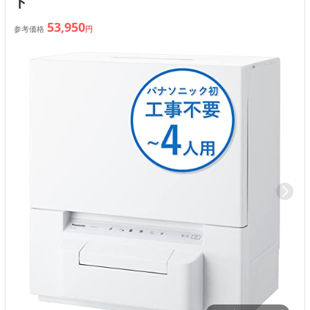
ト
53,950
参考価格
円