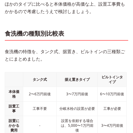
ほかのタイプに比べると本体価格が高価な上、設置工事費も
かかるので考慮したうえで検討しましょう。
食洗機の種類別比較表
食洗機の特徴を、タンク式、据置き、ビルトインの三種類ご
とにまとめました。
ビルトインタ
タンク式
据え置きタイプ
イプ
本体価
2〜6万円前後
3〜7万円前後
6〜10万円前後
格
設置工
工事不要
分岐水栓の設置が必要
工事が必要
事
設置に
設置を依頼する場合
かかる
-
は、5,000〜1万円前
3〜4万円前後
費用
後