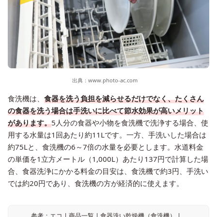
出典：
www.photo-ac.com
食洗機は、
食器を洗う負担を減らせるだけでなく、たくさん
の食器を洗う場合は手洗いに比べて節水効果が高いメリット
があります。
5人分の食器や小物を食洗機で洗浄する場合、使
用する水量は1回あたり約11Lです。一方、手洗いした場合は
約75Lと、食洗機の6～7倍の水量を必要とします。水道料金
の単価を1立方メートル（1,000L）あたり137円で計算した場
合、食器洗浄にかかる料金の目安は、食洗機で約3円、手洗い
では約20円であり、食洗機の方が経済的に使えます。
参考：エコ | 商品一覧 | 食器洗い乾燥機（食洗機） |