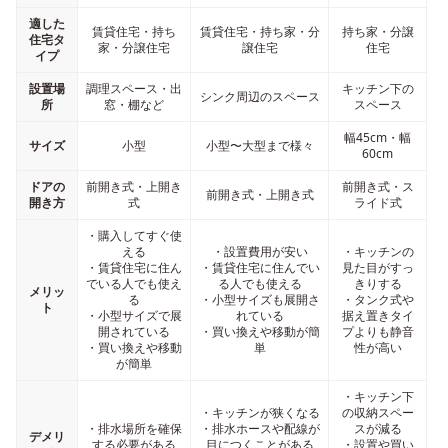
適した
賃貸住宅・持ち
賃貸住宅・持ち家・分
持ち家・分譲
住宅タ
家・分譲住宅
譲住宅
住宅
イプ
設置場
調理スペース・出
キッチン下の
シンク周辺のスペース
所
窓・棚など
スペース
幅45cm・幅
サイズ
小型
小型〜大型まで様々
60cm
ドアの
前開き式・上開き
前開き式・ス
前開き式・上開き式
開き方
式
ライド式
・購入してすぐ使
える
・設置費用が安い
・キッチンの
・賃貸住宅に住ん
・賃貸住宅に住んでい
見た目がすっ
でいる人でも使え
る人でも使える
きりする
メリッ
る
・小型サイズも展開さ
・タンク式や
ト
・小型サイズで展
れている
据え置きタイ
開されている
・買い換えや移動が簡
プよりも静音
・買い換えや移動
単
性が高い
が簡単
・キッチン下
・キッチンが狭くなる
の収納スペー
・排水場所を確保
・排水ホースや配線が
スが減る
デメリ
する必要がある
目につくことがある
・設置や買い