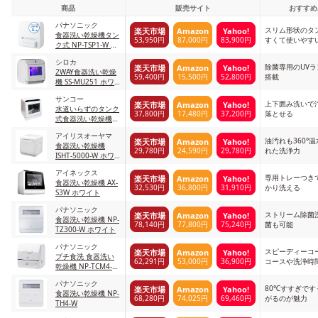
商品
販売サイト
おすすめ
パナソニック
スリム形状のタ
楽天市場
Amazon
Yahoo!
食器洗い乾燥機タン
53,950円
87,000円
83,900円
すくて使いやす
ク式 NP-TSP1-W ホ
ワイト
シロカ
除菌専用のUV
楽天市場
Amazon
Yahoo!
2WAY食器洗い乾燥
59,400円
15,500円
52,800円
搭載
機 SS-MU251 ホワ
イト
サンコー
上下囲み洗いで
楽天市場
Amazon
Yahoo!
水道いらずのタンク
37,800円
17,480円
37,200円
落とせる
式食器洗い乾燥機
ラクア STTDWAD ホ
アイリスオーヤマ
ワイト
油汚れも360°
楽天市場
Amazon
Yahoo!
食器洗い乾燥機
29,780円
24,590円
29,780円
れた洗浄力
ISHT-5000-W ホワ
イト
アイネックス
専用トレーつき
楽天市場
Amazon
Yahoo!
食器洗い乾燥機 AX-
32,530円
36,800円
31,910円
かり洗える
S3W ホワイト
パナソニック
ストリーム除菌
楽天市場
Amazon
Yahoo!
食器洗い乾燥機 NP-
78,140円
77,800円
75,240円
菌も可能
TZ300-W ホワイト
パナソニック
スピーディーコ
楽天市場
Amazon
Yahoo!
プチ食洗 食器洗い
62,291円
53,000円
36,900円
コースや洗浄時
乾燥機 NP-TCM4-W
る
ホワイト
パナソニック
80℃すすぎで
楽天市場
Amazon
Yahoo!
食器洗い乾燥機 NP-
68,280円
74,025円
69,460円
がるのが魅力
TH4-W