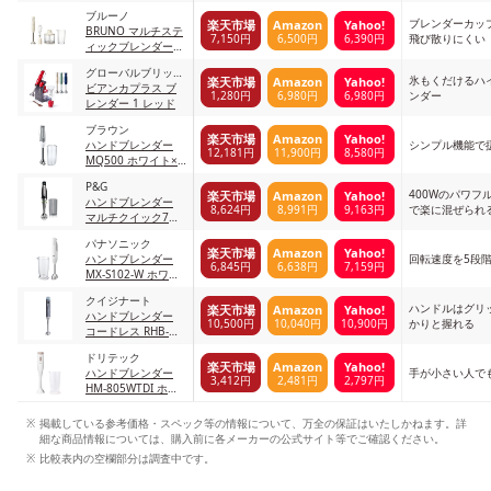
イト
ブルーノ
ブレンダーカッ
楽天市場
Amazon
Yahoo!
BRUNO マルチステ
7,150円
6,500円
6,390円
飛び散りにくい
ィックブレンダー
BOE034-IV アイボ
グローバルブリッジ
リー
氷もくだけるハ
楽天市場
Amazon
Yahoo!
トレーディング
ビアンカプラス ブ
1,280円
6,980円
6,980円
ンダー
レンダー 1 レッド
ブラウン
楽天市場
Amazon
Yahoo!
ハンドブレンダー
シンプル機能で
12,181円
11,900円
8,580円
MQ500 ホワイト×
グレー
P&G
400Wのパワフ
楽天市場
Amazon
Yahoo!
ハンドブレンダー
8,624円
8,991円
9,163円
で楽に混ぜられ
マルチクイック7
MQ7000X ブラッ
パナソニック
ク/シルバー
楽天市場
Amazon
Yahoo!
ハンドブレンダー
回転速度を5段
6,845円
6,638円
7,159円
MX-S102-W ホワイ
ト
クイジナート
ハンドルはグリ
楽天市場
Amazon
Yahoo!
ハンドブレンダー
10,500円
10,040円
10,900円
かりと握れる
コードレス RHB-
100J ダークグレー
ドリテック
楽天市場
Amazon
Yahoo!
ハンドブレンダー
手が小さい人で
3,412円
2,481円
2,797円
HM-805WTDI ホワ
イト(2点)
掲載している参考価格・スペック等の情報について、万全の保証はいたしかねます。詳
細な商品情報については、購入前に各メーカーの公式サイト等でご確認ください。
比較表内の空欄部分は調査中です。