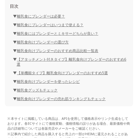
目次
離乳食にブレンダーは必要？
離乳食にブレンダーはいつまで使える？
離乳食にはブレンダーとミキサーどちらが良い？
離乳食向けブレンダーの選び方
離乳食向けブレンダーのおすすめ商品比較一覧表
【アタッチメント付きタイプ】離乳食向けブレンダーのおすすめ6
選
【単機能タイプ】離乳食向けブレンダーのおすすめ5選
離乳食向けブレンダーを使ったレシピ
離乳食グッズもチェック
離乳食向けブレンダーの売れ筋ランキングもチェック
本サイトに掲載している商品は、APIを使用して価格表示やリンク生成をして
おります。各ECサイトにて価格変動、価格情報の誤りがある場合、最新価格や商
品の詳細等については各販売店やメーカーをご確認ください。
記事内で紹介した商品を購入すると売上の一部がHEIMに還元されることがあ