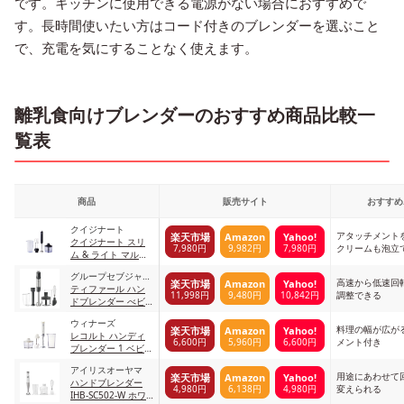
です。キッチンに使用できる電源がない場合におすすめで
す。長時間使いたい方はコード付きのブレンダーを選ぶこと
で、充電を気にすることなく使えます。
離乳食向けブレンダーのおすすめ商品比較一
覧表
商品
販売サイト
おすすめ
クイジナート
アタッチメント
楽天市場
Amazon
Yahoo!
クイジナート スリ
7,980円
9,982円
7,980円
クリームも泡立
ム & ライト マルチ
ハンドブレンダー
グループセブジャパ
ブラック HB-504KJ
高速から低速回
楽天市場
Amazon
Yahoo!
ン
ティファール ハン
11,998円
9,480円
10,842円
調整できる
ドブレンダー べビ
ーマルチ
ウィナーズ
HB65H8JPA
料理の幅が広が
楽天市場
Amazon
Yahoo!
レコルト ハンディ
6,600円
5,960円
6,600円
メント付き
ブレンダー 1 ベビー
ホワイト
アイリスオーヤマ
用途にあわせて
楽天市場
Amazon
Yahoo!
ハンドブレンダー
4,980円
6,138円
4,980円
変えられる
IHB-SC502-W ホワ