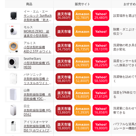
商品
販売サイト
おすすめ
イー・エム・エー
楽天市場
Amazon
Yahoo!
サンルック SunRuck
設置場所を選ば
36,060円
32,780円
29,480円
衣類乾燥機 「乾き
くん」 SR-
モルス
ASMN205-W
除菌・ダニよけ
楽天市場
Amazon
Yahoo!
MORUS ZERO 超
役立つ
速真空小型衣類乾燥
機
アルミス
洗濯物の乾き具
楽天市場
Amazon
Yahoo!
小型衣類乾燥機
24,750円
25,735円
28,137円
度が変化
ASD-2.5TP ホワイト
SeatheStars
温度センサーを
楽天市場
Amazon
Yahoo!
小型衣類乾燥機 VS-
29,628円
24,990円
28,225円
った換装ができ
H030
パナソニック
洗濯物を詰めて
楽天市場
Amazon
Yahoo!
衣類乾燥除湿機 ク
58,801円
52,800円
58,500円
く
リスタルホワイト F-
YHVX120-W クリス
山善
タルホワイト
湿度を5%単位
楽天市場
Amazon
Yahoo!
衣類乾燥除湿機 布
21,563円
19,800円
27,812円
る
団乾燥機 YDC-
C60(W) ホワイト
日立
洗濯量に合わせ
楽天市場
Amazon
Yahoo!
衣類乾燥除湿機 HJS-
13,860円
11,393円
16,858円
整できる
D562
アイリスオーヤマ
パワフルな送風
楽天市場
Amazon
Yahoo!
衣類乾燥除湿機 IJD-
18,800円
19,080円
19,800円
ュレーター機能
I50 1) ホワイト/ブ
ラック