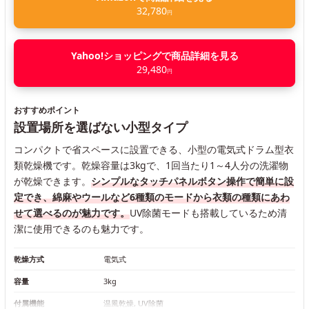
32,780
円
Yahoo!ショッピングで商品詳細を見る
29,480
円
おすすめポイント
設置場所を選ばない小型タイプ
コンパクトで省スペースに設置できる、小型の電気式ドラム型衣
類乾燥機です。乾燥容量は3kgで、1回当たり1～4人分の洗濯物
が乾燥できます。
シンプルなタッチパネルボタン操作で簡単に設
定でき、綿麻やウールなど6種類のモードから衣類の種類にあわ
せて選べるのが魅力です。
UV除菌モードも搭載しているため清
潔に使用できるのも魅力です。
乾燥方式
電気式
容量
3kg
付属機能
温風乾燥, UV除菌