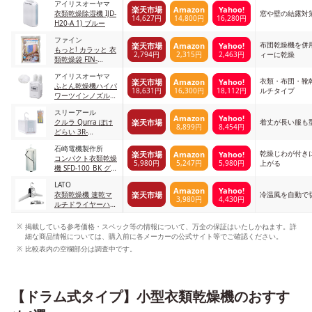
アイリスオーヤマ
楽天市場
Amazon
Yahoo!
衣類乾燥除湿機 IJD-
窓や壁の結露対
14,627円
14,800円
16,280円
H20-A 1) ブルー
ファイン
布団乾燥機を併
楽天市場
Amazon
Yahoo!
もっと! カラッと 衣
2,794円
2,315円
2,463円
ィーに乾燥
類乾燥袋 FIN-
782MK ベージュ
アイリスオーヤマ
衣類・布団・靴
楽天市場
Amazon
Yahoo!
ふとん乾燥機ハイパ
18,631円
16,300円
18,112円
ルチタイプ
ワーツインノズル
H288387F ホワイト
スリーアール
Amazon
Yahoo!
楽天市場
クルラ Qurra ぽけ
着丈が長い服も
8,899円
8,454円
どらい 3R-
HCD02WT
石崎電機製作所
乾燥じわが付き
楽天市場
Amazon
Yahoo!
コンパクト衣類乾燥
5,980円
5,247円
5,980円
上がる
機 SFD-100_BK グレ
ー
LATO
Amazon
Yahoo!
楽天市場
衣類乾燥機 速乾マ
冷温風を自動で
3,980円
4,430円
ルチドライヤーハン
ガー LAHANGER-DD
ホワイト
掲載している参考価格・スペック等の情報について、万全の保証はいたしかねます。詳
細な商品情報については、購入前に各メーカーの公式サイト等でご確認ください。
比較表内の空欄部分は調査中です。
【ドラム式タイプ】小型衣類乾燥機のおすす