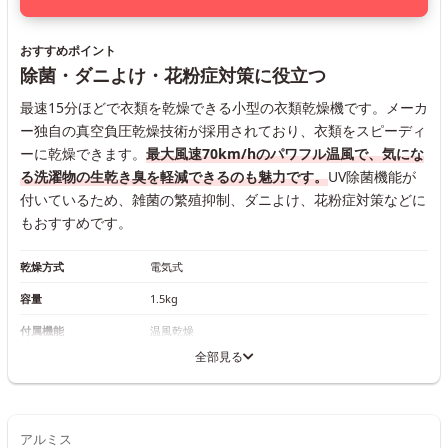
おすすめポイント
除菌・ダニよけ・花粉症対策に役立つ
最速15分ほどで衣類を乾燥できる小型の衣類乾燥機です。メーカ
ー独自の真空負圧乾燥技術が採用されており、衣類をスピーディ
ーに乾燥できます。
最大風速70km/hのパワフル温風で、気にな
る洗濯物の生乾き臭を軽減できるのも魅力です。
UV除菌機能が
付いているため、雑菌の繁殖抑制、ダニよけ、花粉症対策などに
もおすすめです。
乾燥方式
電気式
容量
1.5kg
付属機能
温風乾燥
全部見る
アルミス