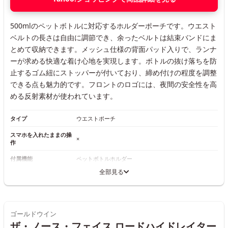
500mlのペットボトルに対応するホルダーポーチです。ウエスト
ベルトの長さは自由に調節でき、余ったベルトは結束バンドにま
とめて収納できます。メッシュ仕様の背面パッド入りで、ランナ
ーが求める快適な着け心地を実現します。ボトルの抜け落ちを防
止するゴム紐にストッパーが付いており、締め付けの程度を調整
できる点も魅力的です。フロントのロゴには、夜間の安全性を高
める反射素材が使われています。
タイプ
ウエストポーチ
スマホを入れたままの操
×
作
付属機能
ペットボトルホルダー
全部見る
ゴールドウイン
ザ・ノース・フェイス ロードハイドレイター