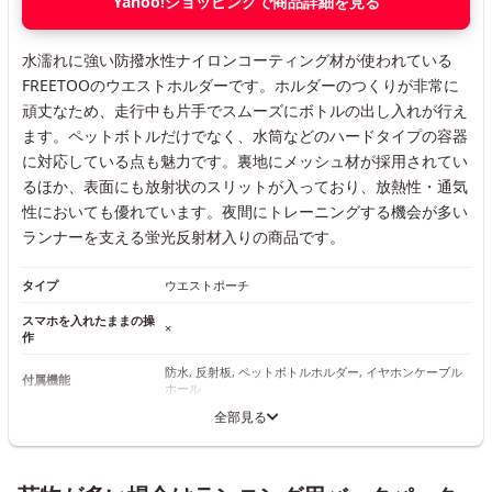
Yahoo!ショッピングで商品詳細を見る
水濡れに強い防撥水性ナイロンコーティング材が使われている
FREETOOのウエストホルダーです。ホルダーのつくりが非常に
頑丈なため、走行中も片手でスムーズにボトルの出し入れが行え
ます。ペットボトルだけでなく、水筒などのハードタイプの容器
に対応している点も魅力です。裏地にメッシュ材が採用されてい
るほか、表面にも放射状のスリットが入っており、放熱性・通気
性においても優れています。夜間にトレーニングする機会が多い
ランナーを支える蛍光反射材入りの商品です。
タイプ
ウエストポーチ
スマホを入れたままの操
×
作
防水, 反射板, ペットボトルホルダー, イヤホンケーブル
付属機能
ホール
全部見る