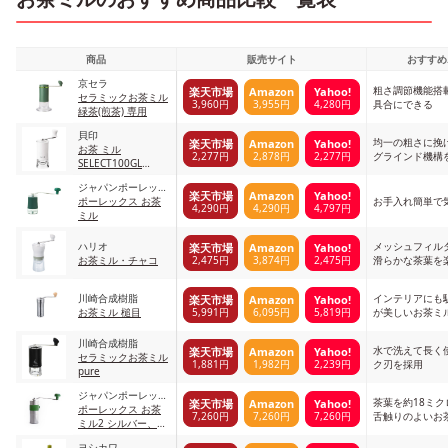
商品
販売サイト
おすすめ
京セラ
粗さ調節機能搭
楽天市場
Amazon
Yahoo!
セラミックお茶ミル
3,960円
3,955円
4,280円
具合にできる
緑茶(煎茶) 専用
貝印
均一の粗さに挽
楽天市場
Amazon
Yahoo!
お茶 ミル
2,277円
2,878円
2,277円
グラインド機構
SELECT100GL
Select 100
ジャパンポーレック
楽天市場
Amazon
Yahoo!
ス
ポーレックス お茶
お手入れ簡単で
4,290円
4,290円
4,797円
ミル
ハリオ
メッシュフィル
楽天市場
Amazon
Yahoo!
2,475円
3,874円
2,475円
お茶ミル・チャコ
滑らかな茶葉を
川崎合成樹脂
インテリアにも
楽天市場
Amazon
Yahoo!
5,991円
6,095円
5,819円
お茶ミル 槌目
が美しいお茶ミ
川崎合成樹脂
水で洗えて長く
楽天市場
Amazon
Yahoo!
セラミックお茶ミル
1,881円
1,982円
2,239円
ク刃を採用
pure
ジャパンポーレック
茶葉を約18ミ
楽天市場
Amazon
Yahoo!
ス
ポーレックス お茶
7,260円
7,260円
7,260円
舌触りのよいお
ミル2 シルバー、グ
リーン
ヨシカワ