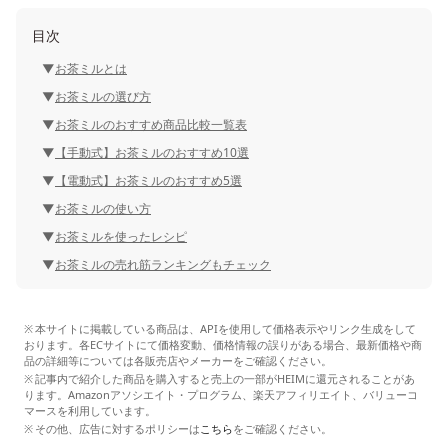
目次
お茶ミルとは
お茶ミルの選び方
お茶ミルのおすすめ商品比較一覧表
【手動式】お茶ミルのおすすめ10選
【電動式】お茶ミルのおすすめ5選
お茶ミルの使い方
お茶ミルを使ったレシピ
お茶ミルの売れ筋ランキングもチェック
本サイトに掲載している商品は、APIを使用して価格表示やリンク生成をして
おります。各ECサイトにて価格変動、価格情報の誤りがある場合、最新価格や商
品の詳細等については各販売店やメーカーをご確認ください。
記事内で紹介した商品を購入すると売上の一部がHEIMに還元されることがあ
ります。Amazonアソシエイト・プログラム、楽天アフィリエイト、バリューコ
マースを利用しています。
その他、広告に対するポリシーは
こちら
をご確認ください。