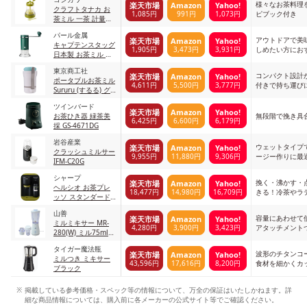
様々なお茶料理
楽天市場
Amazon
Yahoo!
クラフトタナカ お
1,085円
991円
1,073円
ピブック付き
茶ミル 一茶 計量ス
プーン付き TM-40
パール金属
グリーン
アウトドアで美
楽天市場
Amazon
Yahoo!
キャプテンスタッグ
1,905円
3,473円
3,931円
しめたい方にお
日本製 お茶ミル セ
ラミック刃 0
東京商工社
コンパクト設計
楽天市場
Amazon
Yahoo!
ポータブルお茶ミル
4,611円
5,500円
3,777円
付きで持ち運び
Sururu (するる) グ
リーン
ツインバード
楽天市場
Amazon
Yahoo!
お茶ひき器 緑茶美
無段階で挽き具
6,425円
6,600円
6,179円
採 GS-4671DG
岩谷産業
ウェットタイプ
楽天市場
Amazon
Yahoo!
クラッシュミルサー
9,955円
11,880円
9,306円
ージー作りに最
IFM-C20G
シャープ
挽く・沸かす・
楽天市場
Amazon
Yahoo!
ヘルシオ お茶プレ
18,477円
14,980円
16,709円
きる！冷茶やラ
ッソ スタンダード
タイプ TE-GS10B-G
山善
ブラウン
容量にあわせて
楽天市場
Amazon
Yahoo!
ミルミキサー MR-
4,280円
3,900円
3,423円
アタッチメント
280(W) ミル75ml・
お茶挽き3g
タイガー魔法瓶
波形のチタンコ
楽天市場
Amazon
Yahoo!
ミルつき ミキサー
43,596円
17,616円
8,200円
食材を細かくカ
ブラック
掲載している参考価格・スペック等の情報について、万全の保証はいたしかねます。詳
細な商品情報については、購入前に各メーカーの公式サイト等でご確認ください。