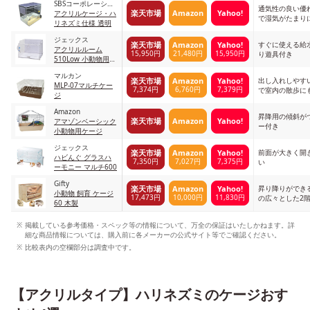
SBSコーポレーショ
通気性の良い優
楽天市場
Amazon
Yahoo!
ン
アクリルケージ・ハ
で湿気がたまり
リネズミ仕様 透明
ジェックス
すぐに使える給
楽天市場
Amazon
Yahoo!
アクリルルーム
15,950円
21,480円
15,950円
り遊具付き
510Low 小動物用ケ
ージ 無し
マルカン
出し入れしやす
楽天市場
Amazon
Yahoo!
MLP-07マルチケー
7,374円
6,760円
7,379円
で室内の散歩に
ジ
Amazon
昇降用の傾斜が
楽天市場
Amazon
Yahoo!
アマゾンベーシック
ー付き
小動物用ケージ
ジェックス
前面が大きく開
楽天市場
Amazon
Yahoo!
ハビんぐ グラスハ
7,350円
7,027円
7,375円
い
ーモニー マルチ600
Gifty
昇り降りができ
楽天市場
Amazon
Yahoo!
小動物 飼育 ケージ
17,473円
10,000円
11,830円
の広々とした2
60 木製
掲載している参考価格・スペック等の情報について、万全の保証はいたしかねます。詳
細な商品情報については、購入前に各メーカーの公式サイト等でご確認ください。
比較表内の空欄部分は調査中です。
【アクリルタイプ】ハリネズミのケージおす