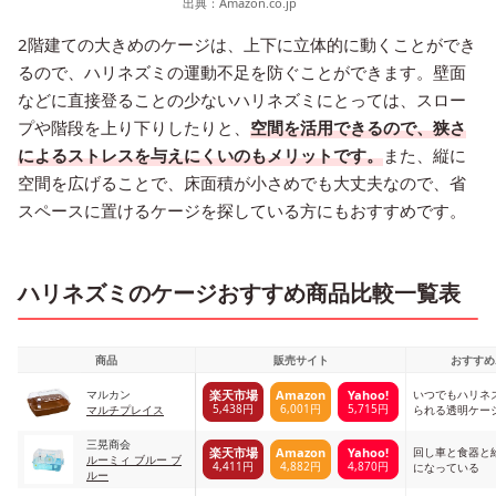
出典：
Amazon.co.jp
2階建ての大きめのケージは、上下に立体的に動くことができ
るので、ハリネズミの運動不足を防ぐことができます。壁面
などに直接登ることの少ないハリネズミにとっては、スロー
プや階段を上り下りしたりと、
空間を活用できるので、狭さ
によるストレスを与えにくいのもメリットです。
また、縦に
空間を広げることで、床面積が小さめでも大丈夫なので、省
スペースに置けるケージを探している方にもおすすめです。
ハリネズミのケージおすすめ商品比較一覧表
商品
販売サイト
おすすめ
マルカン
いつでもハリネ
楽天市場
Amazon
Yahoo!
5,438円
6,001円
5,715円
マルチプレイス
られる透明ケー
三晃商会
回し車と食器と
楽天市場
Amazon
Yahoo!
ルーミィ ブルー ブ
4,411円
4,882円
4,870円
になっている
ルー