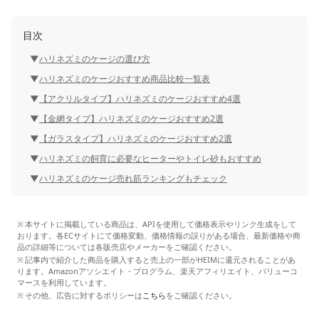
目次
ハリネズミのケージの選び方
ハリネズミのケージおすすめ商品比較一覧表
【アクリルタイプ】ハリネズミのケージおすすめ4選
【金網タイプ】ハリネズミのケージおすすめ2選
【ガラスタイプ】ハリネズミのケージおすすめ2選
ハリネズミの飼育に必要なヒーターやトイレ砂もおすすめ
ハリネズミのケージ売れ筋ランキングもチェック
本サイトに掲載している商品は、APIを使用して価格表示やリンク生成をして
おります。各ECサイトにて価格変動、価格情報の誤りがある場合、最新価格や商
品の詳細等については各販売店やメーカーをご確認ください。
記事内で紹介した商品を購入すると売上の一部がHEIMに還元されることがあ
ります。Amazonアソシエイト・プログラム、楽天アフィリエイト、バリューコ
マースを利用しています。
その他、広告に対するポリシーは
こちら
をご確認ください。