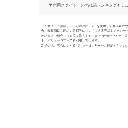
窓用スクイジーの売れ筋ランキングもチ
本サイトに掲載している商品は、APIを使用して価格表示
合、最新価格や商品の詳細等については各販売店やメーカー
記事内で紹介した商品を購入すると売上の一部がHEIMに還
ト、バリューコマースを利用しています。
その他、広告に対するポリシーは
こちら
をご確認ください