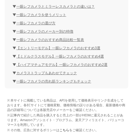
一眼レフカメラとミラーレスカメラとの違いは？
一眼レフカメラを使うメリット
一眼レフカメラの選び方
一眼レフカメラのメーカー別の特徴
一眼レフカメラのおすすめ商品比較一覧表
【エントリーモデル】一眼レフカメラのおすすめ3選
【ミドルクラスモデル】一眼レフカメラのおすすめ4選
【ハイアマチュアモデル】一眼レフカメラのおすすめ2選
カメラストラップもあわせてチェック
一眼レフカメラの売れ筋ランキングもチェック
本サイトに掲載している商品は、APIを使用して価格表示やリンク生成をして
おります。各ECサイトにて価格変動、価格情報の誤りがある場合、最新価格や商
品の詳細等については各販売店やメーカーをご確認ください。
記事内で紹介した商品を購入すると売上の一部がHEIMに還元されることがあ
ります。Amazonアソシエイト・プログラム、楽天アフィリエイト、バリューコ
マースを利用しています。
その他、広告に対するポリシーは
こちら
をご確認ください。