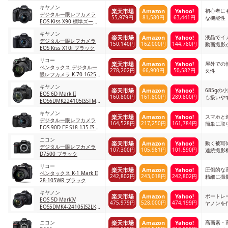
キヤノン
初心者に
楽天市場
Amazon
Yahoo!
デジタル一眼レフカメラ
55,979円
81,580円
63,441円
な機能性
EOS Kiss X90 標準ズーム
キット
キヤノン
EOSKISSX901855IS2LK ブ
液晶でイ
楽天市場
Amazon
Yahoo!
デジタル一眼レフカメラ
ラック
150,140円
162,000円
144,780円
動画撮影
EOS Kiss X10i ブラック
リコー
屋外での
楽天市場
Amazon
Yahoo!
ペンタックス デジタル一
278,202円
66,900円
50,582円
久性
眼レフカメラ K-70 16258
ブラック
キヤノン
685gの
楽天市場
Amazon
Yahoo!
EOS 6D Mark II
160,800円
161,800円
289,800円
も扱いや
EOS6DMK224105ISSTMLK
EF24-105mm レンズキッ
キヤノン
ト
スマホと
楽天市場
Amazon
Yahoo!
デジタル一眼レフカメラ
164,528円
217,250円
161,784円
簡単に取
EOS 90D EF-S18-135-IS-
USM ブラック
ニコン
動く被写
楽天市場
Amazon
Yahoo!
デジタル一眼レフカメラ
107,300円
105,981円
101,590円
連続撮影
D7500 ブラック
リコー
圧倒的な
楽天市場
Amazon
Yahoo!
ペンタックス K-1 Mark II
242,802円
243,018円
242,802円
精細に撮
28-105WR ブラック
キヤノン
ポートレ
楽天市場
Amazon
Yahoo!
EOS 5D MarkIV
475,979円
528,000円
474,199円
ヤノンを
EOS5DMK4-24105IS2LK
ラ
24-105mm F4L レンズキ
ット
ニコン
高画素・
楽天市場
Amazon
Yahoo!