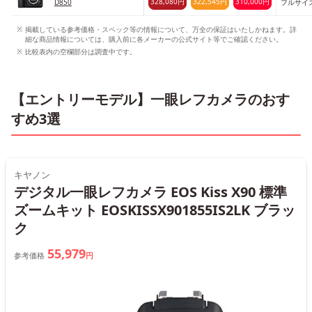
328,080円
322,545円
310,000円
D850
フルサイ
掲載している参考価格・スペック等の情報について、万全の保証はいたしかねます。詳
細な商品情報については、購入前に各メーカーの公式サイト等でご確認ください。
比較表内の空欄部分は調査中です。
【エントリーモデル】一眼レフカメラのおす
すめ3選
キヤノン
デジタル一眼レフカメラ EOS Kiss X90 標準
ズームキット EOSKISSX901855IS2LK ブラッ
ク
55,979
参考価格
円