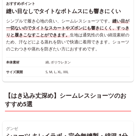
おすすめポイント
縫い目なしでタイトなボトムスにも響きにくい
シンプルで履き心地の良い、シームレスショーツです。
縫い目が
一切ないのでタイトなスカートやズボンにも響きにくく、すっき
りと履きこなすことができます。
生地は通気性の良い綿混素材の
ため、汗などによる蒸れを防いで快適に着用できます。ショーツ
のごわつきや蒸れを防ぎたい方におすすめです。
本体素材
綿, ポリウレタン
サイズ展開
S, M, L, XL, XXL
【はき込み丈深め】シームレスショーツのお
すすめ5選
グンゼ
ショーツ キレイラボ・完全無縫製・綿混 1分