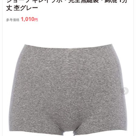
丈 杢グレー
1,010
参考価格
円