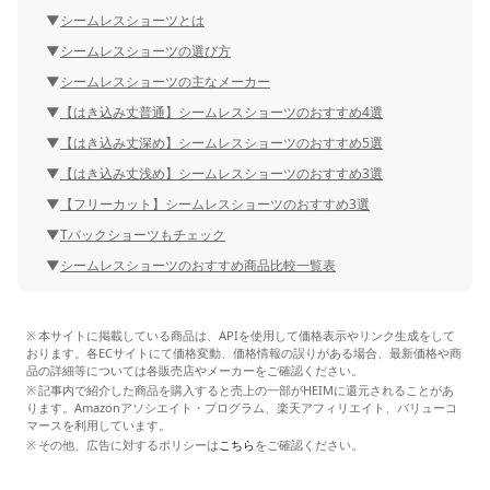
シームレスショーツとは
シームレスショーツの選び方
シームレスショーツの主なメーカー
【はき込み丈普通】シームレスショーツのおすすめ4選
【はき込み丈深め】シームレスショーツのおすすめ5選
【はき込み丈浅め】シームレスショーツのおすすめ3選
【フリーカット】シームレスショーツのおすすめ3選
Tバックショーツもチェック
シームレスショーツのおすすめ商品比較一覧表
本サイトに掲載している商品は、APIを使用して価格表示やリンク生成をして
おります。各ECサイトにて価格変動、価格情報の誤りがある場合、最新価格や商
品の詳細等については各販売店やメーカーをご確認ください。
記事内で紹介した商品を購入すると売上の一部がHEIMに還元されることがあ
ります。Amazonアソシエイト・プログラム、楽天アフィリエイト、バリューコ
マースを利用しています。
その他、広告に対するポリシーは
こちら
をご確認ください。