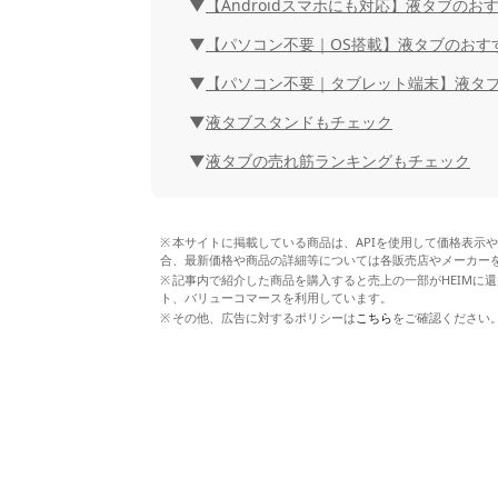
【Androidスマホにも対応】液タブのお
【パソコン不要｜OS搭載】液タブのおす
【パソコン不要｜タブレット端末】液タブ
液タブスタンドもチェック
液タブの売れ筋ランキングもチェック
本サイトに掲載している商品は、APIを使用して価格表示
合、最新価格や商品の詳細等については各販売店やメーカー
記事内で紹介した商品を購入すると売上の一部がHEIMに還
ト、バリューコマースを利用しています。
その他、広告に対するポリシーは
こちら
をご確認ください