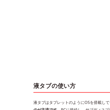
液タブの使い方
液タブはタブレットのようにOSを搭載し
のが主流です。
PCに接続し、サブディス