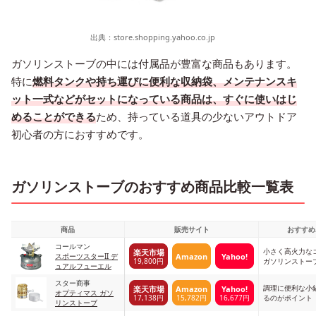
出典：
store.shopping.yahoo.co.jp
ガソリンストーブの中には付属品が豊富な商品もあります。
特に
燃料タンクや持ち運びに便利な収納袋、メンテナンスキ
ット一式などがセットになっている商品は、すぐに使いはじ
めることができる
ため、持っている道具の少ないアウトドア
初心者の方におすすめです。
ガソリンストーブのおすすめ商品比較一覧表
商品
販売サイト
おすすめ
コールマン
小さく高火力な
楽天市場
Amazon
Yahoo!
スポーツスターII デ
19,800円
ガソリンストー
ュアルフューエル
スター商事
調理に便利な小
楽天市場
Amazon
Yahoo!
オプティマス ガソ
17,138円
15,782円
16,677円
るのがポイント
リンストーブ