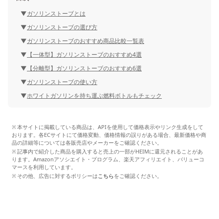
ガソリンストーブとは
ガソリンストーブの選び方
ガソリンストーブのおすすめ商品比較一覧表
【一体型】ガソリンストーブのおすすめ4選
【分離型】ガソリンストーブのおすすめ6選
ガソリンストーブの使い方
ホワイトガソリンを持ち運ぶ燃料ボトルもチェック
本サイトに掲載している商品は、APIを使用して価格表示やリンク生成をして
おります。各ECサイトにて価格変動、価格情報の誤りがある場合、最新価格や商
品の詳細等については各販売店やメーカーをご確認ください。
記事内で紹介した商品を購入すると売上の一部がHEIMに還元されることがあ
ります。Amazonアソシエイト・プログラム、楽天アフィリエイト、バリューコ
マースを利用しています。
その他、広告に対するポリシーは
こちら
をご確認ください。