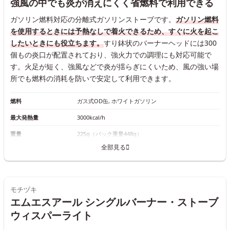
強風の中でも炎が消えにくく省燃料で利用できる
ガソリン燃料対応の分離式ガソリンストーブです。
ガソリン燃料
を使用するときには予熱なしで着火できるため、すぐに火を起こ
したいときにも役立ちます。
すり鉢状のバーナーヘッドには300
個もの炎口が配置されており、強火力での調理にも対応可能で
す。火足が短く、強風などで炎が揺らぎにくいため、風の強い場
所でも燃料の消耗を防いで安定して利用できます。
燃料
ガス式OD缶, ホワイトガソリン
最大発熱量
3000kcal/h
重量
225g（パック重量448g）
全部見る
モチヅキ
エムエスアール シングルバーナー・ストーブ
ウィスパーライト