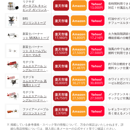
リクサダ
長時間利用でき
Yahoo!
楽天市場
Amazon
ポータブル キャン
13,000円
対応！付属品も
ピング ガソリンス
トーブ
BRS
灯油やガソリン
楽天市場
Amazon
Yahoo!
ガソリンストーブ
チフューエルタ
新富士バーナー
火力無段階調節
楽天市場
Amazon
Yahoo!
17,980円
14,800円
17,214円
ソト MUKAストーブ
機能搭載の分離
新富士バーナー
強風の中でも炎
楽天市場
Amazon
Yahoo!
ソト ストームブレ
27,500円
27,500円
27,500円
燃料で利用でき
イカー マルチ
モチヅキ
約136分燃焼す
Amazon
楽天市場
Yahoo!
エムエスアール シ
21,487円
燃料タンク付属
ングルバーナー・ス
トーブ ウィスパー
モチヅキ
ライト
ホワイトガソリ
楽天市場
Amazon
Yahoo!
エムエスアール 高
30,800円
30,211円
30,800円
ーゼル対応のマ
地用ストーブ
型
モチヅキ
メンテナンスキ
楽天市場
Amazon
Yahoo!
エムエスアール シ
24,750円
27,500円
27,500円
サックなど付属
ングルバーナー・ス
トーブ ドラゴンフ
ライ
ファイアーメープル
レギュラーガソ
楽天市場
Amazon
Yahoo!
2,970円
ガソリンストーブ
長く使えるメン
付き
掲載している参考価格・スペック等の情報について、万全の保証はいたしかねます。詳
細な商品情報については、購入前に各メーカーの公式サイト等でご確認ください。