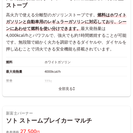
ストーブ
高火力で使える分離型のガソリンストーブです。
燃料はホワイト
ガソリンと自動車用のレギュラーガソリンに対応しており、シー
ンにあわせて燃料を使い分けできます。
最大発熱量は
4,000kcal/hとパワフルで、強火でも約1時間燃焼することが可能
です。無段階で細かく火力を調節できるダイヤルや、ダイヤルを
押し込むことで消火できる安全機能も搭載されています。
燃料
ホワイトガソリン
最大発熱量
4000kcal/h
重量
333g
全部見る
新富士バーナー
ソト ストームブレイカー マルチ
27,500
参考価格
円