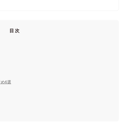
目次
め6選