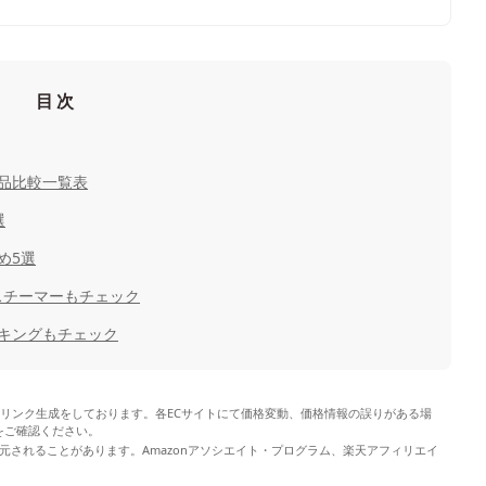
目次
品比較一覧表
選
め5選
スチーマーもチェック
キングもチェック
やリンク生成をしております。各ECサイトにて価格変動、価格情報の誤りがある場
をご確認ください。
元されることがあります。Amazonアソシエイト・プログラム、楽天アフィリエイ