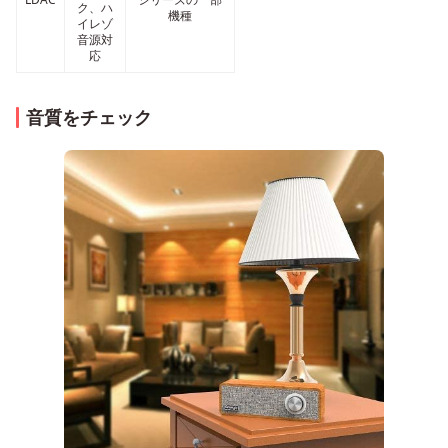
ク、ハ
機種
イレゾ
音源対
応
音質をチェック