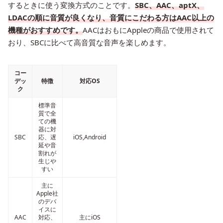
するときに使う変換方式のことです。
SBC、AAC、aptX、
LDACの順に音質が良くなり、音質にこだわる方はAAC以上の
機種がおすすめです。
AACはおもにAppleの商品で使用されて
おり、SBCに比べて高音質な音声を楽しめます。
コー
デッ
特徴
対応OS
ク
標準音
質で全
ての機
器に対
SBC
応、遅
iOS,Android
延や音
割れが
生じや
すい
主に
Apple社
のデバ
イスに
AAC
対応、
主にiOS