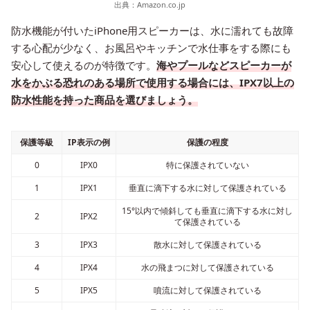
出典：
Amazon.co.jp
防水機能が付いたiPhone用スピーカーは、水に濡れても故障
する心配が少なく、お風呂やキッチンで水仕事をする際にも
安心して使えるのが特徴です。
海やプールなどスピーカーが
水をかぶる恐れのある場所で使用する場合には、IPX7以上の
防水性能を持った商品を選びましょう。
保護等級
IP表示の例
保護の程度
0
IPX0
特に保護されていない
1
IPX1
垂直に滴下する水に対して保護されている
15°以内で傾斜しても垂直に滴下する水に対し
2
IPX2
て保護されている
3
IPX3
散水に対して保護されている
4
IPX4
水の飛まつに対して保護されている
5
IPX5
噴流に対して保護されている