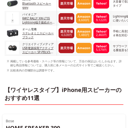
大音量で音
楽天市場
Amazon
Yahoo!
Bluetooth スピーカー
タイプ
grey
パイオニア
Lightn
Amazon
Yahoo!
楽天市場
RAYZ RALLY XW-LTS5
8,600円
9,122円
に使いたい
Lightning端子接続ポー
タブルスピーカー アイス
オーム電機
手軽に高音
楽天市場
Amazon
Yahoo!
ステレオミニスピーカー
4,028円
1,480円
2,460円
オ再生対応
ブラック
クリエイティブメディア
サブウーフ
Yahoo!
楽天市場
Amazon
USB電源採用アクティブ
5,579円
る重低音を
スピーカー SP-PBLV3-BK
ブラック Bluetooth対応
モデル
掲載している参考価格・スペック等の情報について、万全の保証はいたしかねます。詳
細な商品情報については、購入前に各メーカーの公式サイト等でご確認ください。
比較表内の空欄部分は調査中です。
【ワイヤレスタイプ】iPhone用スピーカーの
おすすめ11選
Bose
HOME SPEAKER 300