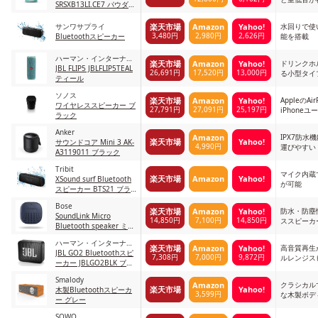
SRSXB13LI.CE7 パウダー
ブルー
サンワサプライ
水回りで使い
楽天市場
Amazon
Yahoo!
3,480円
2,980円
2,626円
Bluetoothスピーカー
能を搭載
ハーマン・インターナシ
ドリンクホ
楽天市場
Amazon
Yahoo!
ョナル
JBL FLIP5 JBLFLIP5TEAL
26,691円
17,520円
13,000円
る小型タイ
ティール
ソノス
AppleのA
楽天市場
Amazon
Yahoo!
ワイヤレススピーカー ブ
27,791円
27,091円
25,197円
iPhone
ラック
Anker
IPX7防水
Amazon
楽天市場
Yahoo!
サウンドコア Mini 3 AK-
4,990円
運びやすい
A3119011 ブラック
Tribit
マイク内蔵
楽天市場
Amazon
Yahoo!
XSound surf Bluetooth
が可能
スピーカー BTS21 ブラ
ック
Bose
防水・防塵
楽天市場
Amazon
Yahoo!
SoundLink Micro
14,850円
7,100円
14,850円
ススピーカ
Bluetooth speaker ミッ
ドナイトブルー スピーカ
ハーマン・インターナシ
ーのみ
高音質再生
楽天市場
Amazon
Yahoo!
ョナル
JBL GO2 Bluetoothスピ
7,308円
7,000円
9,872円
ルレンジス
ーカー JBLGO2BLK ブラ
ック
Smalody
クラシカル
Amazon
楽天市場
Yahoo!
木製Bluetoothスピーカ
3,599円
な木製ボデ
ー グレー
SOWO