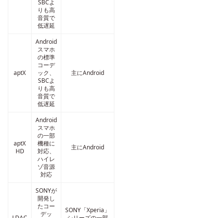
SBCよ
りも高
音質で
低遅延
Android
スマホ
の標準
コーデ
aptX
ック、
主にAndroid
SBCよ
りも高
音質で
低遅延
Android
スマホ
の一部
aptX
機種に
主にAndroid
HD
対応、
ハイレ
ゾ音源
対応
SONYが
開発し
たコー
SONY「Xperia」
デッ
LDAC
シリーズの一部