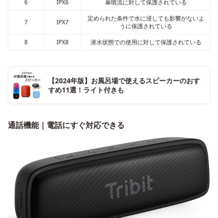
6
IPX6
暴噴流に対して保護されている
定められた条件で水に浸しても影響がないよ
7
IPX7
うに保護されている
8
IPX8
潜水状態での使用に対して保護されている
【2024年版】お風呂場で使えるスピーカーのおす
すめ11選！ライト付きも
通話機能｜電話にすぐ対応できる