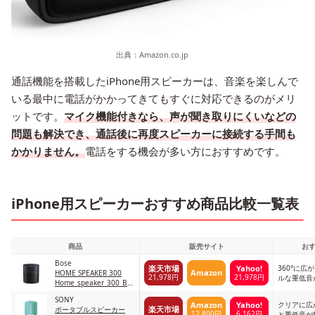
出典：
Amazon.co.jp
通話機能を搭載したiPhone用スピーカーは、音楽を楽しんで
いる最中に電話がかかってきてもすぐに対応できるのがメリ
ットです。
マイク機能付きなら、声が聞き取りにくいなどの
問題も解決でき、通話後に再度スピーカーに接続する手間も
かかりません。
電話をする機会が多い方におすすめです。
iPhone用スピーカーおすすめ商品比較一覧表
商品
販売サイト
お
Bose
360°に
楽天市場
Yahoo!
Amazon
HOME SPEAKER 300
21,978円
21,978円
ルな重低音
Home_speaker_300_BLK
トリプルブラック
SONY
クリアに広
Amazon
Yahoo!
楽天市場
ポータブルスピーカー
12,800円
6,162円
と重低音が