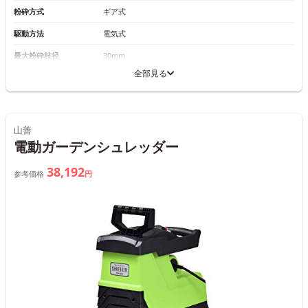
粉砕方式
ギア式
駆動方法
電気式
最大粉砕枝径
30mm
全部見る
山善
電動ガーデンシュレッダー
38,192
参考価格
円