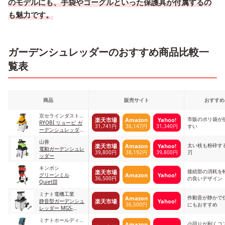
のモデルにも、手袋やゴーグルといった保護具が付属するの
も魅力です。
ガーデンシュレッダーのおすすめ商品比較一
覧表
商品
販売サイト
おすすめ
京セラインダストリ
市販のポリ袋が
楽天市場
Amazon
Yahoo!
アルツールズ
RYOBI リョービ ガ
31,741円
36,147円
31,340円
すい
ーデンシュレッダ
GS-2020
山善
太い枝も粉砕す
楽天市場
Amazon
Yahoo!
電動ガーデンシュレ
39,800円
38,192円
39,800円
刃
ッダー
キンボシ
接続部の消耗を
楽天市場
Amazon
Yahoo!
グリーンミル
36,500円
の良いデザイン
QuietIII
ミナト電機工業
作動音が静かで
Amazon
楽天市場
Yahoo!
静音型ガーデンシュ
36,500円
にもおすすめ
レッダー MGS-
1510Si
ミナトホールディン
小回りが利くコ
Amazon