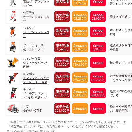
楽天市場
Yahoo!
グス
電動ガーデンシュレ
21,220円
デンシュレッダ
ッダー
セフテイ
楽天市場
Amazon
Yahoo!
ガーデンシュレッダ
重すぎず快適に
22,374円
23,280円
23,000円
ー
ベルソス
短い枝木にも便
楽天市場
Amazon
Yahoo!
ガーデンシュレッダ
14,990円
16,470円
14,930円
付き
ー
ヤードフォース
電源ボタンを押
楽天市場
Amazon
Yahoo!
30,428円
32,890円
3,960円
枝シュレッダー
ル操作
ハイガー産業
楽天市場
Amazon
Yahoo!
ウッドチッパー 粉
枝の重みで半自
114,800円
159,800円
砕機
キンボシ
最大粉砕枝径40
楽天市場
Amazon
Yahoo!
エンジン式チッパー
294,800円
176,299円
161,475円
トなエンジン式
シュレッダー 園芸
用粉砕機 ＲＥＤ
キンボシ
最大65mmの太
楽天市場
Amazon
Yahoo!
ゴールデンスター
275,800円
298,000円
328,000円
できる
エンジン式チッパー
シュレッダー
共立
稲わらや刈り草
楽天市場
Amazon
Yahoo!
361,000円
粉砕機 KC70T
のも粉砕可能
掲載している参考価格・スペック等の情報について、万全の保証はいたしかねます。詳
細な商品情報については、購入前に各メーカーの公式サイト等でご確認ください。
比較表内の空欄部分は調査中です。