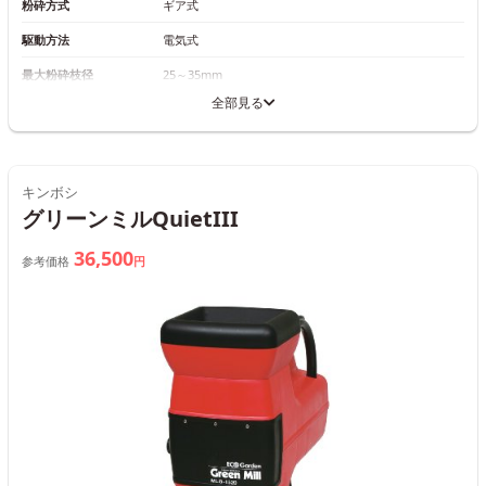
粉砕方式
ギア式
駆動方法
電気式
最大粉砕枝径
25～35mm
全部見る
キンボシ
グリーンミルQuietIII
36,500
参考価格
円