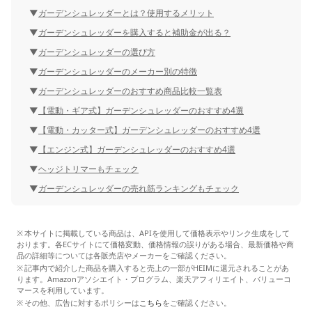
ガーデンシュレッダーとは？使用するメリット
ガーデンシュレッダーを購入すると補助金が出る？
ガーデンシュレッダーの選び方
ガーデンシュレッダーのメーカー別の特徴
ガーデンシュレッダーのおすすめ商品比較一覧表
【電動・ギア式】ガーデンシュレッダーのおすすめ4選
【電動・カッター式】ガーデンシュレッダーのおすすめ4選
【エンジン式】ガーデンシュレッダーのおすすめ4選
ヘッジトリマーもチェック
ガーデンシュレッダーの売れ筋ランキングもチェック
本サイトに掲載している商品は、APIを使用して価格表示やリンク生成をして
おります。各ECサイトにて価格変動、価格情報の誤りがある場合、最新価格や商
品の詳細等については各販売店やメーカーをご確認ください。
記事内で紹介した商品を購入すると売上の一部がHEIMに還元されることがあ
ります。Amazonアソシエイト・プログラム、楽天アフィリエイト、バリューコ
マースを利用しています。
その他、広告に対するポリシーは
こちら
をご確認ください。