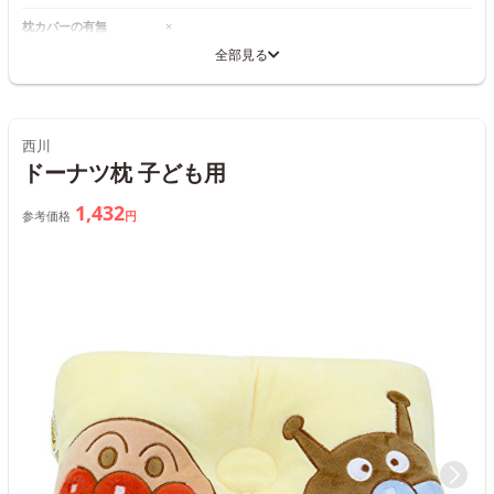
枕カバーの有無
×
全部見る
西川
ドーナツ枕 子ども用
1,432
参考価格
円