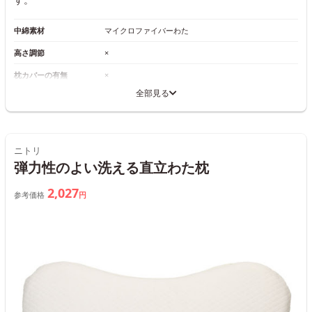
中綿素材
マイクロファイバーわた
高さ調節
×
枕カバーの有無
×
全部見る
ニトリ
弾力性のよい洗える直立わた枕
2,027
参考価格
円