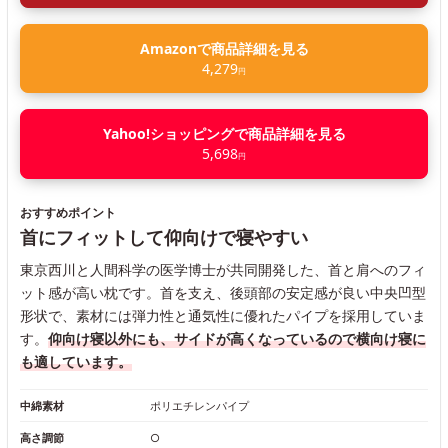
Amazonで商品詳細を見る
4,279
円
Yahoo!ショッピングで商品詳細を見る
5,698
円
おすすめポイント
首にフィットして仰向けで寝やすい
東京西川と人間科学の医学博士が共同開発した、首と肩へのフィ
ット感が高い枕です。首を支え、後頭部の安定感が良い中央凹型
形状で、素材には弾力性と通気性に優れたパイプを採用していま
す。
仰向け寝以外にも、サイドが高くなっているので横向け寝に
も適しています。
中綿素材
ポリエチレンパイプ
高さ調節
○