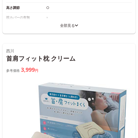
高さ調節
○
枕カバーの有無
×
全部見る
西川
首肩フィット枕 クリーム
3,999
参考価格
円