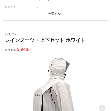
撥水加工
○
全部見る
弘進ゴム
レインスーツ・上下セット ホワイト
5,940
参考価格
円