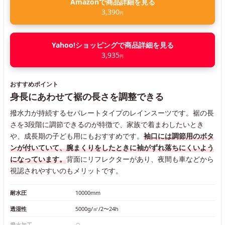
Amazonで商品詳細を見る
3,390
円
Yahoo!ショッピングで商品詳細を見る
3,935
円
おすすめポイント
身長にあわせて裾の長さを調整できる
撥水力が持続するセパレートタイプのレインスーツです。裾の長
さを3段階に調節できるのが特徴で、家族で着まわしたいとき
や、成長期の子ども用にもおすすめです。
袖口には調節用のボタ
ンが付いていて、腕まくりをしたときに袖がずれ落ちにくいよう
になっています。
背面にリフレクターがあり、夜間も車などから
視認されやすいのもメリットです。
耐水圧
10000mm
透湿性
5000g/㎡/2〜24h
撥水加工
○