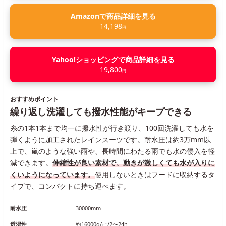
Amazonで商品詳細を見る
14,198
円
Yahoo!ショッピングで商品詳細を見る
19,800
円
おすすめポイント
繰り返し洗濯しても撥水性能がキープできる
糸の1本1本まで均一に撥水性が行き渡り、100回洗濯しても水を
弾くように加工されたレインスーツです。耐水圧は約3万mm以
上で、嵐のような強い雨や、長時間にわたる雨でも水の侵入を軽
減できます。
伸縮性が良い素材で、動きが激しくても水が入りに
くいようになっています。
使用しないときはフードに収納するタ
イプで、コンパクトに持ち運べます。
耐水圧
30000mm
透湿性
約16000g/㎡/2〜24h