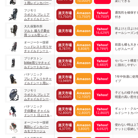
10,000円
楽にできる
ト用レインカバー
re0021 グレージュ
フジモリ
通気性を確保す
楽天市場
Amazon
Yahoo!
ラボクル プレミア
13,750円
13,750円
13,750円
付き
ムチャイルドシート
レインカバー マッ
大久保製作所
トブラック
雨よけと日よけ
Yahoo!
楽天市場
Amazon
マルト 後ろ子乗せ
16,629円
オールシーズン
用 シェル型 レイン
カバー ブラック
オージーケー技研
前面も横も大き
楽天市場
Amazon
Yahoo!
ヘッドレスト付リヤ
8,787円
8,808円
8,799円
しがスムーズ
チャイルドシート用
レインカバー ブラ
ブリヂストン
ック
セパレート構造
楽天市場
Yahoo!
Amazon
bikke用リヤチャイ
17,827円
9,480円
に脱出しやすい
ルドシートルーム
ダークグレー
パナソニック
1年中快適に使用
楽天市場
Amazon
Yahoo!
プレミアムリヤチャ
13,949円
イプ
イルドシート用レイ
ンカバー ネイビー×
フジモリ
ブラック
子どもの様子が
楽天市場
Amazon
Yahoo!
ラボクル プレミア
10,600円
12,100円
明度の高い窓付
ムチャイルドシート
レインカバー マッ
パナソニック
トシリーズ 前用 マ
ギュット・クル
楽天市場
Amazon
Yahoo!
子供乗せ チャイル
ットネイビー
12,800円
12,800円
12,860円
ルドシートカバ
ドシート 日よけ＆
レインカバー
オージーケー技研
使わない時は上
楽天市場
Amazon
Yahoo!
風防レインカバー
4,377円
3,800円
4,692円
ケットに収納し
カモフラージュ