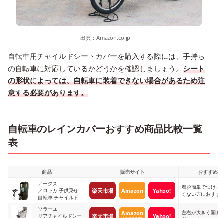
出典：
Amazon.co.jp
自転車用チャイルドシートカバーを購入する際には、手持ち
の自転車に対応しているかどうかを確認しましょう。
シート
の形状によっては、自転車に装着できない場合があるため注
意する必要があります。
自転車のレインカバーおすすめ商品比較一覧
表
商品
販売サイト
おすすめ
アークズ
着脱簡単でつけ
楽天市場
Amazon
Yahoo!
ノロッカ 子供乗せ
くない方におす
自転車 チャイルド
シート レインカバ
ソラーユ
ー オリーブ
左右が大きく開
Amazon
楽天市場
Yahoo!
リアチャイルドシー