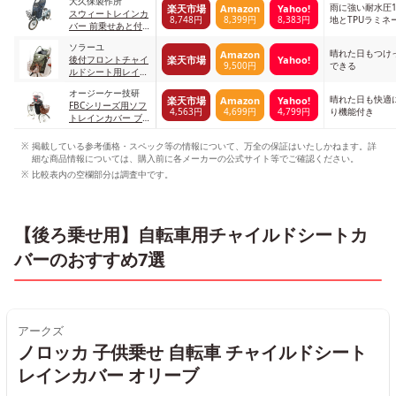
大久保製作所
雨に強い耐水圧
楽天市場
Amazon
Yahoo!
スウィートレインカ
8,748円
8,399円
8,383円
地とTPUラミネ
バー 前乗せあと付
けシート用 ネイビ
ソラーユ
ー
晴れた日もつけ
Amazon
楽天市場
Yahoo!
後付フロントチャイ
9,500円
できる
ルドシート用レイン
カバー カーキ
オージーケー技研
晴れた日も快適
楽天市場
Amazon
Yahoo!
FBCシリーズ用ソフ
4,563円
4,699円
4,799円
り機能付き
トレインカバー ブ
ラック
掲載している参考価格・スペック等の情報について、万全の保証はいたしかねます。詳
細な商品情報については、購入前に各メーカーの公式サイト等でご確認ください。
比較表内の空欄部分は調査中です。
【後ろ乗せ用】自転車用チャイルドシートカ
バーのおすすめ7選
アークズ
ノロッカ 子供乗せ 自転車 チャイルドシート
レインカバー オリーブ