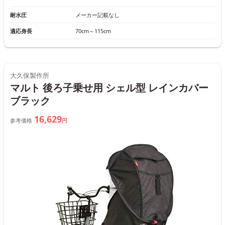
耐水圧
メーカー記載なし
適応身長
70cm～115cm
大久保製作所
マルト 後ろ子乗せ用 シェル型 レインカバー
ブラック
16,629
参考価格
円