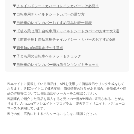
チャイルドシートカバー（レインカバー）は必要？
自転車用チャイルドシートカバーの選び方
自転車のレインカバーおすすめ商品比較一覧表
【後ろ乗せ用】自転車用チャイルドシートカバーのおすすめ7選
【前乗せ用】自転車用チャイルドシートカバーのおすすめ6選
雨天時の自転車走行の注意点
子ども用の自転車ヘルメットもチェック
自転車のレインカバー売れ筋ランキングもチェック
本サイトに掲載している商品は、APIを使用して価格表示やリンク生成をして
おります。各ECサイトにて価格変動、価格情報の誤りがある場合、最新価格や商
品の詳細等については各販売店やメーカーをご確認ください。
記事内で紹介した商品を購入すると売上の一部がHEIMに還元されることがあ
ります。Amazonアソシエイト・プログラム、楽天アフィリエイト、バリューコ
マースを利用しています。
その他、広告に対するポリシーは
こちら
をご確認ください。