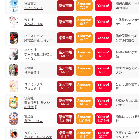
秋田書店
海辺の町の弁当
Amazon
楽天市場
Yahoo!
726円
ちひろさん 1
嬢の物語
芳文社
性体験のない女
Amazon
楽天市場
Yahoo!
668円
瓜を破る 1巻
マンドラマ
ハイストーン
借金返済のため
Amazon
楽天市場
Yahoo!
440円
賭博黙示録 カイジ 1
ンブルに挑む
ぶんか社
料理が嫌いな方
楽天市場
Amazon
Yahoo!
すみれ先生は料理し
689円
690円
660円
品
たくない
新潮社
主夫の道を究め
楽天市場
Amazon
Yahoo!
660円
726円
660円
極主夫道 1
人公
コアミックス
ひとり酒を愛す
楽天市場
Amazon
Yahoo!
618円
618円
618円
ワカコ酒 (1)
常
双葉社
野原ひろしが主
楽天市場
Amazon
Yahoo!
野原ひろし 昼メシ
660円
660円
660円
ンオフ
の流儀(1)
宙出版
簡単につくれる
楽天市場
Amazon
Yahoo!
1,210円
1,210円
1,210円
真夜中ごはん
載
カドカワ
珍事件が次々巻
楽天市場
Amazon
Yahoo!
616円
616円
297円
夜は短し歩けよ乙女
ァンタジー