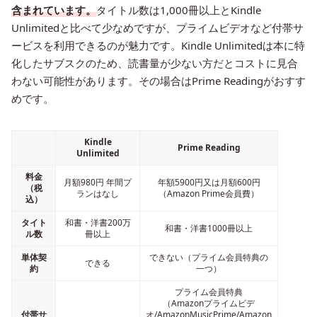
含まれています。
タイトル数は1,000冊以上とKindle
Unlimitedと比べて少なめですが、プライムビデオなど付帯サ
ービスを利用できるのが魅力です。Kindle Unlimitedは本に特
化したサブスクのため、読書量が少ない方だとコストに見合
わない可能性があります。その場合はPrime Readingがおすす
めです。
Kindle
Prime Reading
Unlimited
料金
月額980円 年間プ
年額5900円又は月額600円
（税
ランはなし
（Amazon Prime会員費）
込）
タイト
和書・洋書200万
和書・洋書1000冊以上
ル数
冊以上
単体契
できない（プライム会員特典の
できる
約
一つ）
プライム会員特典
（Amazonプライムビデ
付帯サ
オ/AmazonMusicPrime/Amazon