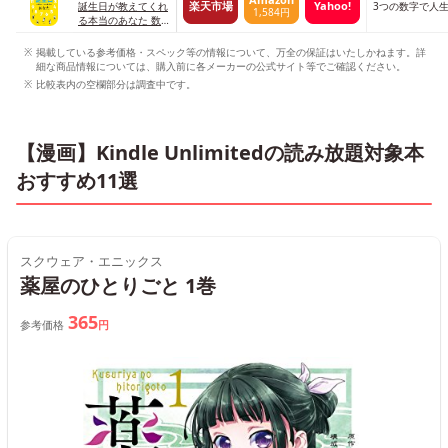
楽天市場
Yahoo!
誕生日が教えてくれ
3つの数字で人
1,584円
る本当のあなた 数
秘×行動分析＝心が
軽くなる！
掲載している参考価格・スペック等の情報について、万全の保証はいたしかねます。詳
細な商品情報については、購入前に各メーカーの公式サイト等でご確認ください。
比較表内の空欄部分は調査中です。
【漫画】Kindle Unlimitedの読み放題対象本
おすすめ11選
スクウェア・エニックス
薬屋のひとりごと 1巻
365
参考価格
円