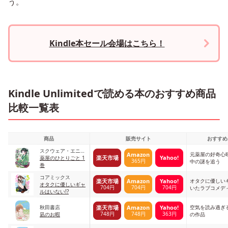
う。
Kindle本セール会場はこちら！
Kindle Unlimitedで読める本のおすすめ商品
比較一覧表
商品
販売サイト
おすすめ
スクウェア・エニッ
元薬屋の好奇心
Amazon
楽天市場
Yahoo!
クス
薬屋のひとりごと 1
365円
中の謎を追う
巻
コアミックス
オタクに優しい
楽天市場
Amazon
Yahoo!
オタクに優しいギャ
704円
704円
704円
いたラブコメデ
ルはいない!?
秋田書店
空気を読み過ぎ
楽天市場
Amazon
Yahoo!
748円
748円
363円
凪のお暇
の作品