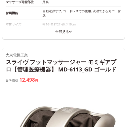
マッサージ可能部位
足裏
自動電源オフ, コードレスでの使用, 洗濯できるカバー付
付属機能
属
本体サイズ
幅16×奥行27×高さ19cm
全部見る
大東電機工業
スライヴ フットマッサージャー モミギアプ
ロ【管理医療機器】 MD-6113_GD ゴールド
12,498
参考価格
円