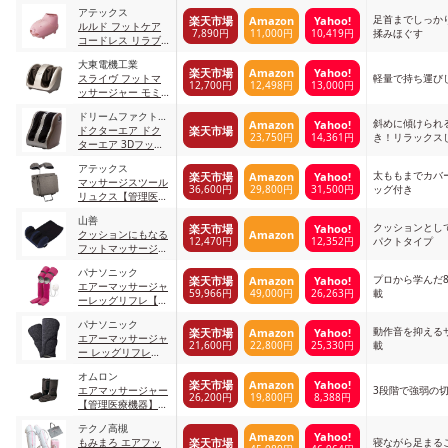
ジャー
アテックス
足首までしっか
楽天市場
Amazon
Yahoo!
ルルド フットケア
7,890円
11,000円
10,419円
揉みほぐす
コードレス リラブ
ー2 KXL3710pk ピ
大東電機工業
ンク
楽天市場
Amazon
Yahoo!
スライヴ フットマ
軽量で持ち運び
12,700円
12,498円
13,000円
ッサージャー モミ
ギアプロ【管理医療
ドリームファクトリ
機器】 MD-
斜めに傾けられ
Amazon
Yahoo!
楽天市場
ー
ドクターエア ドク
6113_GD ゴールド
23,750円
14,361円
き！リラックス
ターエア 3Dフット
ージ
マッサージャー
アテックス
S【管理医療機器】
太ももまでカバ
楽天市場
Amazon
Yahoo!
マッサージスツール
MF-003 ブラウン
36,600円
29,800円
31,500円
ッグ付き
リュクス【管理医療
機器】 AX-
山善
HXT179gr グレー
クッションとし
楽天市場
Yahoo!
Amazon
クッションにもなる
12,470円
12,352円
パクトタイプ
フットマッサージャ
ー【管理医療機器】
パナソニック
ネイビー
プロから学んだ
楽天市場
Amazon
Yahoo!
エアーマッサージャ
59,966円
49,000円
26,263円
載
ーレッグリフレ【管
理医療機器】 EW-
パナソニック
RA99-P 2)ピンク
動作音を抑える
楽天市場
Amazon
Yahoo!
エアーマッサージャ
21,600円
22,800円
25,330円
載
ー レッグリフレ
【管理医療機器】
オムロン
EW-RA39-K ブラッ
楽天市場
Amazon
Yahoo!
エアマッサージャー
3段階で強弱の
ク
26,200円
19,800円
8,388円
【管理医療機器】
HM-260-DB ディー
テクノ高槻
プブラウン
Amazon
Yahoo!
楽天市場
もみまろ エアフッ
寝ながら足まる