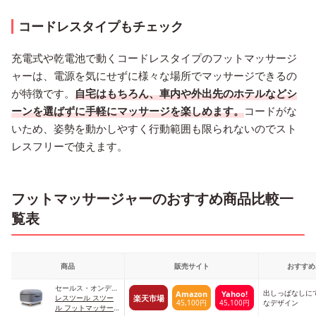
コードレスタイプもチェック
充電式や乾電池で動くコードレスタイプのフットマッサージ
ャーは、電源を気にせずに様々な場所でマッサージできるの
が特徴です。
自宅はもちろん、車内や外出先のホテルなどシ
ーンを選ばずに手軽にマッサージを楽しめます。
コードがな
いため、姿勢を動かしやすく行動範囲も限られないのでスト
レスフリーで使えます。
フットマッサージャーのおすすめ商品比較一
覧表
商品
販売サイト
おすすめ
セールス・オンデマ
出しっぱなしに
Amazon
Yahoo!
楽天市場
ンド
レスツール スツー
45,100円
45,100円
なデザイン
ル フットマッサー