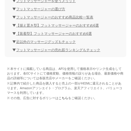
フットマッサージャーを使うメリット
フットマッサージャーの選び方
フットマッサージャーのおすすめ商品比較一覧表
【据え置き型】フットマッサージャーのおすすめ6選
【装着型】フットマッサージャーのおすすめ6選
足以外のマッサージグッズもチェック
フットマッサージャーの売れ筋ランキングもチェック
本サイトに掲載している商品は、APIを使用して価格表示やリンク生成をして
おります。各ECサイトにて価格変動、価格情報の誤りがある場合、最新価格や商
品の詳細等については各販売店やメーカーをご確認ください。
記事内で紹介した商品を購入すると売上の一部がHEIMに還元されることがあ
ります。Amazonアソシエイト・プログラム、楽天アフィリエイト、バリューコ
マースを利用しています。
その他、広告に対するポリシーは
こちら
をご確認ください。