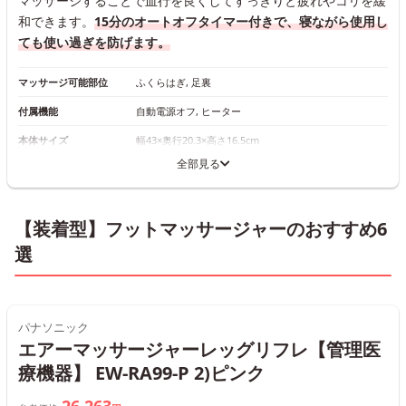
マッサージすることで血行を良くしてすっきりと疲れやコリを緩
和できます。
15分のオートオフタイマー付きで、寝ながら使用し
ても使い過ぎを防げます。
マッサージ可能部位
ふくらはぎ, 足裏
付属機能
自動電源オフ, ヒーター
本体サイズ
幅43×奥行20.3×高さ16.5cm
全部見る
【装着型】フットマッサージャーのおすすめ6
選
パナソニック
エアーマッサージャーレッグリフレ【管理医
療機器】 EW-RA99-P 2)ピンク
26,263