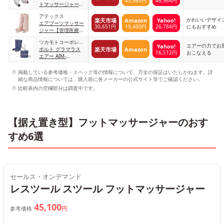
45,980円
46,964円
トマッサージャー
【管理医療機器】
アテックス
M-10 本体：ピン
かわいいデザイ
楽天市場
Amazon
Yahoo!
エアブーツマッサー
ク ブーツ：ホワイ
30,651円
19,400円
26,784円
にもおすすめ
ジャー【管理医療機
ト
器】 AX-HXL206pk
ツカモトコーポレー
ピンク
エアーの力でお
Yahoo!
楽天市場
Amazon
ション
ポルト グラマラス
16,512円
おこなえる
エアー AIM-
FN036(NA) ネイビ
ー
掲載している参考価格・スペック等の情報について、万全の保証はいたしかねます。詳
細な商品情報については、購入前に各メーカーの公式サイト等でご確認ください。
比較表内の空欄部分は調査中です。
【据え置き型】フットマッサージャーのおす
すめ6選
セールス・オンデマンド
レスツール スツール フットマッサージャー
45,100
参考価格
円